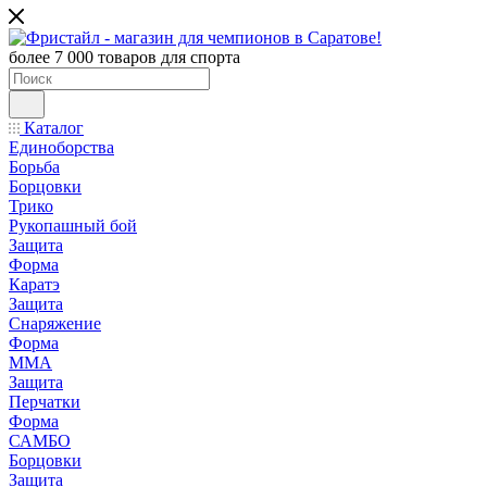
более 7 000 товаров для спорта
Каталог
Единоборства
Борьба
Борцовки
Трико
Рукопашный бой
Защита
Форма
Каратэ
Защита
Снаряжение
Форма
ММА
Защита
Перчатки
Форма
САМБО
Борцовки
Защита