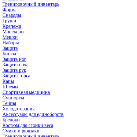
Тренировочный инвентарь
Форма
Снаряды
Груши
Крепежи
Манекены
Мешки
Наборы
Защита
Бинты
Защита ног
Защита паха
Защита рук
Защита торса
Капы
Шлемы
Спортивная медицина
Суппорты
Тейпы
Холодотерапия
Аксессуары для единоборств
Брелоки
Костюм для сгонки веса
Сумки и рюкзаки
Тренировочный инвентарь