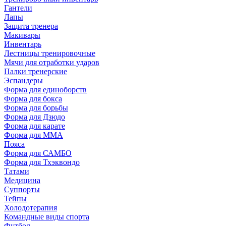
Гантели
Лапы
Защита тренера
Макивары
Инвентарь
Лестницы тренировочные
Мячи для отработки ударов
Палки тренерские
Эспандеры
Форма для единоборств
Форма для бокса
Форма для борьбы
Форма для Дзюдо
Форма для карате
Форма для MMA
Пояса
Форма для САМБО
Форма для Тхэквондо
Татами
Медицина
Суппорты
Тейпы
Холодотерапия
Командные виды спорта
Футбол