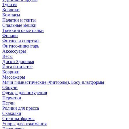
Туризм
Коврики
Компасы
Палатки и тенты
Спальные мешки
Треккинговые палки
Фонари
Фитнес и спортзал
Фитнес-инвентарь
Аксессуары
Весы
Диски Здоровья
Йога и пилатес
Коврики
Массажеры
Мячи гимнастические (Фитболы), Босу-платформы
Обручи
Одежда для похудения
Перчатки
Петли
Ролики для пресса
Скакалки
Степплатформы
Упоры для отжимания
Эспандеры