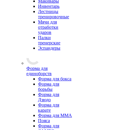
Макивары
Инвентарь
Лестницы
тренировочные
Мячи для
отработки
ударов
Палки
тренерские
Эспандеры
Форма для
единоборств
Форма для бокса
Форма для
борьбы
Форма для
Дзюдо
Форма для
карате
Форма для MMA
Пояса
Форма для