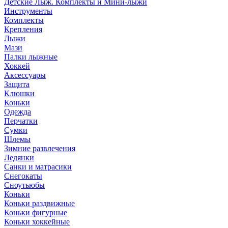
Детские Лыж. Комплекты и Мини-лыжи
Инструменты
Комплекты
Крепления
Лыжи
Мази
Палки лыжные
Хоккей
Аксессуары
Защита
Клюшки
Коньки
Одежда
Перчатки
Сумки
Шлемы
Зимние развлечения
Ледянки
Санки и матрасики
Снегокаты
Сноутьюбы
Коньки
Коньки раздвижные
Коньки фигурные
Коньки хоккейные