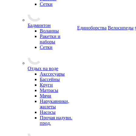
Сетки
Бадминтон
Единоборства
Велосипеды
Воланны
Ракетки и
наборы
Сетки
Отдых на воде
Акссесуары
Бассейны
Круги
Матрасы
Мячи
Нарукавники,
жилеты
Насосы
Прочая надувн.
прод.