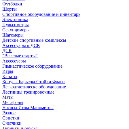
Футболки
Шорты
Спортивное оборудование и инвентарь
Электроника
Пульсометры
Секундомеры
Шагомеры
Детские спортивные комплексы
Аксессуары к ДСК
ДСК
"Веселые старты"
Аксессуары
Гимнастическое оборудование
Игры
Канаты
Конусы Барьеры Стойки Флаги
Легкоатлетическе оборудование
Лестницы тренировочные
Маты
Мегафоны
Насосы Иглы Манометры
Разное
Свистки
Счетчики
Турники и брусья