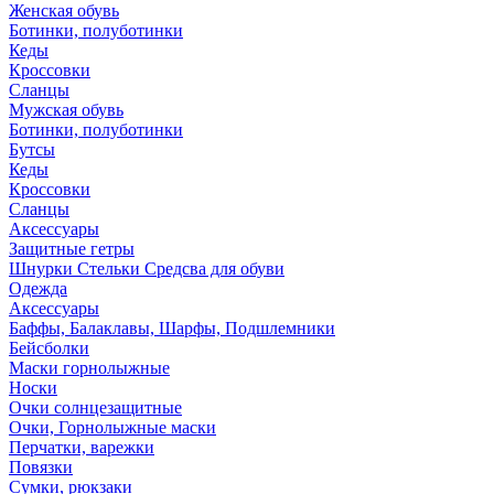
Женская обувь
Ботинки, полуботинки
Кеды
Кроссовки
Сланцы
Мужская обувь
Ботинки, полуботинки
Бутсы
Кеды
Кроссовки
Сланцы
Аксессуары
Защитные гетры
Шнурки Стельки Средсва для обуви
Одежда
Аксессуары
Баффы, Балаклавы, Шарфы, Подшлемники
Бейсболки
Маски горнолыжные
Носки
Очки солнцезащитные
Очки, Горнолыжные маски
Перчатки, варежки
Повязки
Сумки, рюкзаки