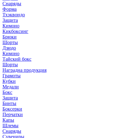
Снаряды
Форма
Тхэквондо
Защита
Кимоно
Кикбоксинг
Брюки
Шорты
Дзюдо
Кимоно
Тайский бокс
Шорты
Наградна продукция
Грамоты
Кубки
Медали
Бокс
Защита
Бинты
Боксерки
Перчатки
Капы
Шлемы
Снаряды
Сувениры