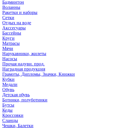
Бадминтон
Воланны
Ракетки и наборы
Сетки
Отдых на воде
Акссесуары
Бассейны
Круги
Матрасы
Мячи
Нарукавники, жилеты
Насосы
Прочая надувн. прод.
Наградная продукция
Грамоты, Дипломы, Значки, Книжки
Кубки
Медали
Обувь
Детская обувь
Ботинки, полуботинки
Бутсы
Кеды
Кроссовки
Сланцы
Чешки, Балетки