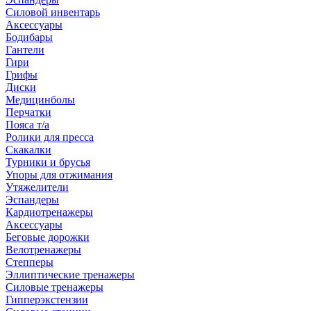
Силовой инвентарь
Аксессуары
Бодибары
Гантели
Гири
Грифы
Диски
Медицинболы
Перчатки
Пояса т/а
Ролики для пресса
Скакалки
Турники и брусья
Упоры для отжимания
Утяжелители
Эспандеры
Кардиотренажеры
Аксессуары
Беговые дорожки
Велотренажеры
Степперы
Эллиптические тренажеры
Силовые тренажеры
Гипперэкстензии