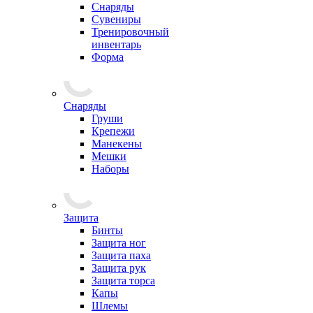
Снаряды
Сувениры
Тренировочный
инвентарь
Форма
Снаряды
Груши
Крепежи
Манекены
Мешки
Наборы
Защита
Бинты
Защита ног
Защита паха
Защита рук
Защита торса
Капы
Шлемы