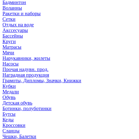
Бадминтон
Воланны
Ракетки и наборы
Сетки
Отдых на воде
Акссесуары
Бассейны
Круги
Матрасы
Мячи
Нарукавники, жилеты
Насосы
Прочая надувн. прод.
Наградная продукция
Грамоты, Дипломы, Значки, Книжки
Кубки
Медали
Обувь
Детская обувь
Ботинки, полуботинки
Бутсы
Кеды
Кроссовки
Сланцы
Чешки, Балетки