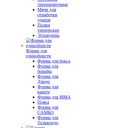
тренировочные
Мячи для
отработки
ударов
Палки
тренерские
Эспандеры
Форма для
единоборств
Форма для бокса
Форма для
борьбы
Форма для
Дзюдо
Форма для
карате
Форма для MMA
Пояса
Форма для
САМБО
Форма для
Тхэквондо