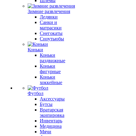
Шлемы
Зимние развлечения
Ледянки
Санки и
матрасики
Снегокаты
Сноутьюбы
Коньки
Коньки
раздвижные
Коньки
фигурные
Коньки
хоккейные
Футбол
Аксессуары
Бутсы
Вратарская
экипировка
Инвентарь
Медицина
Мячи