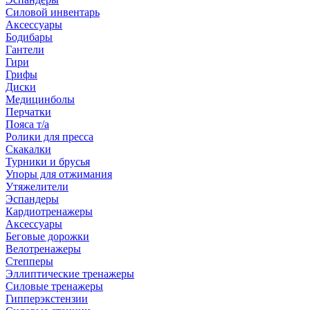
Силовой инвентарь
Аксессуары
Бодибары
Гантели
Гири
Грифы
Диски
Медицинболы
Перчатки
Пояса т/а
Ролики для пресса
Скакалки
Турники и брусья
Упоры для отжимания
Утяжелители
Эспандеры
Кардиотренажеры
Аксессуары
Беговые дорожки
Велотренажеры
Степперы
Эллиптические тренажеры
Силовые тренажеры
Гипперэкстензии