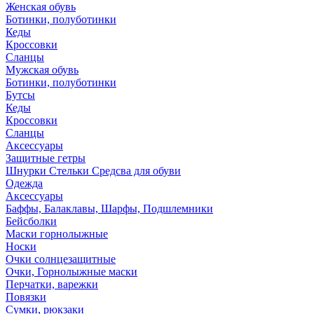
Женская обувь
Ботинки, полуботинки
Кеды
Кроссовки
Сланцы
Мужская обувь
Ботинки, полуботинки
Бутсы
Кеды
Кроссовки
Сланцы
Аксессуары
Защитные гетры
Шнурки Стельки Средсва для обуви
Одежда
Аксессуары
Баффы, Балаклавы, Шарфы, Подшлемники
Бейсболки
Маски горнолыжные
Носки
Очки солнцезащитные
Очки, Горнолыжные маски
Перчатки, варежки
Повязки
Сумки, рюкзаки