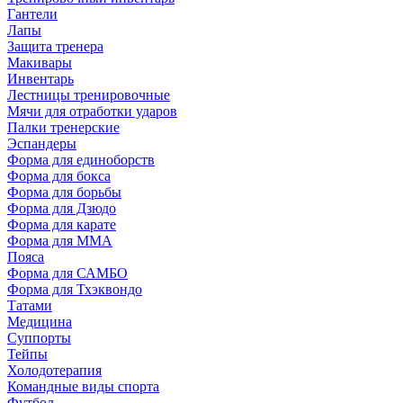
Гантели
Лапы
Защита тренера
Макивары
Инвентарь
Лестницы тренировочные
Мячи для отработки ударов
Палки тренерские
Эспандеры
Форма для единоборств
Форма для бокса
Форма для борьбы
Форма для Дзюдо
Форма для карате
Форма для MMA
Пояса
Форма для САМБО
Форма для Тхэквондо
Татами
Медицина
Суппорты
Тейпы
Холодотерапия
Командные виды спорта
Футбол