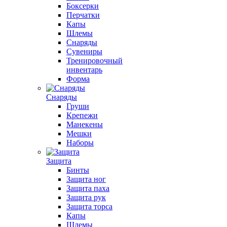
Боксерки
Перчатки
Капы
Шлемы
Снаряды
Сувениры
Тренировочный
инвентарь
Форма
Снаряды
Груши
Крепежи
Манекены
Мешки
Наборы
Защита
Бинты
Защита ног
Защита паха
Защита рук
Защита торса
Капы
Шлемы