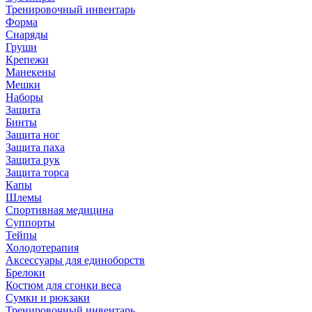
Тренировочный инвентарь
Форма
Снаряды
Груши
Крепежи
Манекены
Мешки
Наборы
Защита
Бинты
Защита ног
Защита паха
Защита рук
Защита торса
Капы
Шлемы
Спортивная медицина
Суппорты
Тейпы
Холодотерапия
Аксессуары для единоборств
Брелоки
Костюм для сгонки веса
Сумки и рюкзаки
Тренировочный инвентарь