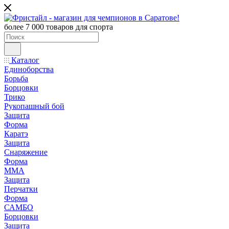
более 7 000 товаров для спорта
Каталог
Единоборства
Борьба
Борцовки
Трико
Рукопашный бой
Защита
Форма
Каратэ
Защита
Снаряжение
Форма
ММА
Защита
Перчатки
Форма
САМБО
Борцовки
Защита