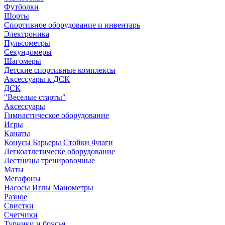
Футболки
Шорты
Спортивное оборудование и инвентарь
Электроника
Пульсометры
Секундомеры
Шагомеры
Детские спортивные комплексы
Аксессуары к ДСК
ДСК
"Веселые старты"
Аксессуары
Гимнастическое оборудование
Игры
Канаты
Конусы Барьеры Стойки Флаги
Легкоатлетическе оборудование
Лестницы тренировочные
Маты
Мегафоны
Насосы Иглы Манометры
Разное
Свистки
Счетчики
Турники и брусья