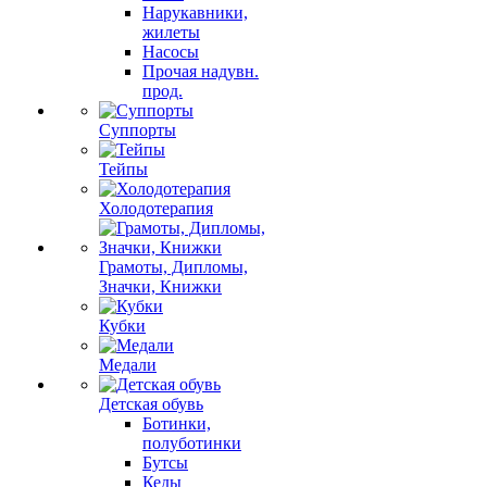
Нарукавники,
жилеты
Насосы
Прочая надувн.
прод.
Суппорты
Тейпы
Холодотерапия
Грамоты, Дипломы,
Значки, Книжки
Кубки
Медали
Детская обувь
Ботинки,
полуботинки
Бутсы
Кеды