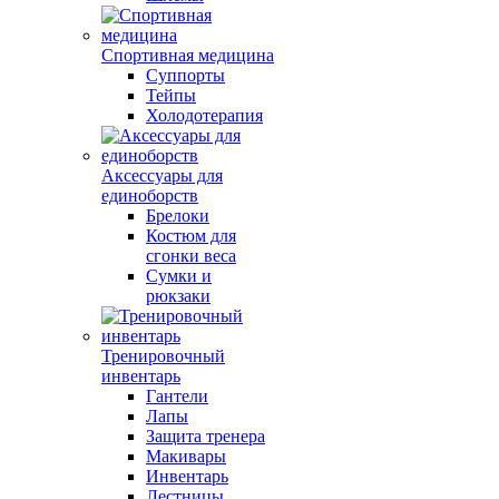
Спортивная медицина
Суппорты
Тейпы
Холодотерапия
Аксессуары для
единоборств
Брелоки
Костюм для
сгонки веса
Сумки и
рюкзаки
Тренировочный
инвентарь
Гантели
Лапы
Защита тренера
Макивары
Инвентарь
Лестницы