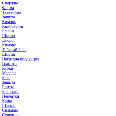
Снаряды
Форма
Тхэквондо
Защита
Кимоно
Кикбоксинг
Брюки
Шорты
Дзюдо
Кимоно
Тайский бокс
Шорты
Наградна продукция
Грамоты
Кубки
Медали
Бокс
Защита
Бинты
Боксерки
Перчатки
Капы
Шлемы
Снаряды
Сувениры