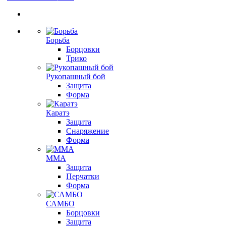
Борьба
Борцовки
Трико
Рукопашный бой
Защита
Форма
Каратэ
Защита
Снаряжение
Форма
ММА
Защита
Перчатки
Форма
САМБО
Борцовки
Защита