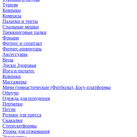
Туризм
Коврики
Компасы
Палатки и тенты
Спальные мешки
Треккинговые палки
Фонари
Фитнес и спортзал
Фитнес-инвентарь
Аксессуары
Весы
Диски Здоровья
Йога и пилатес
Коврики
Массажеры
Мячи гимнастические (Фитболы), Босу-платформы
Обручи
Одежда для похудения
Перчатки
Петли
Ролики для пресса
Скакалки
Степплатформы
Упоры для отжимания
Эспандеры