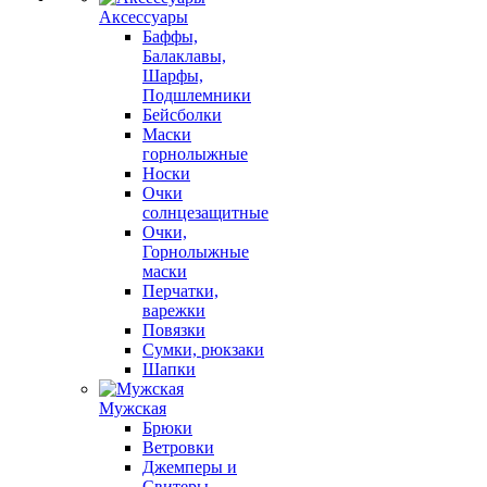
Аксессуары
Баффы,
Балаклавы,
Шарфы,
Подшлемники
Бейсболки
Маски
горнолыжные
Носки
Очки
солнцезащитные
Очки,
Горнолыжные
маски
Перчатки,
варежки
Повязки
Сумки, рюкзаки
Шапки
Мужская
Брюки
Ветровки
Джемперы и
Свитеры