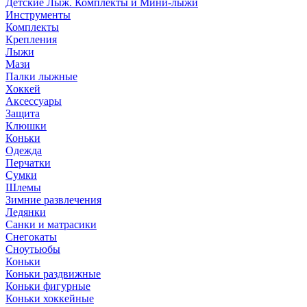
Детские Лыж. Комплекты и Мини-лыжи
Инструменты
Комплекты
Крепления
Лыжи
Мази
Палки лыжные
Хоккей
Аксессуары
Защита
Клюшки
Коньки
Одежда
Перчатки
Сумки
Шлемы
Зимние развлечения
Ледянки
Санки и матрасики
Снегокаты
Сноутьюбы
Коньки
Коньки раздвижные
Коньки фигурные
Коньки хоккейные