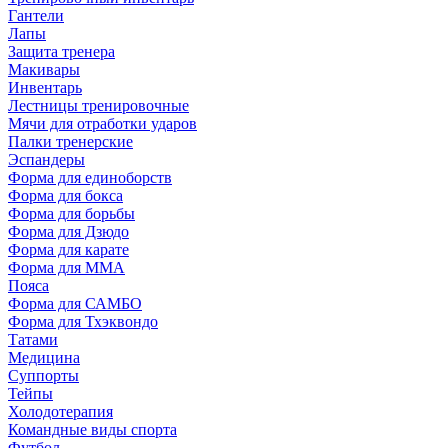
Гантели
Лапы
Защита тренера
Макивары
Инвентарь
Лестницы тренировочные
Мячи для отработки ударов
Палки тренерские
Эспандеры
Форма для единоборств
Форма для бокса
Форма для борьбы
Форма для Дзюдо
Форма для карате
Форма для MMA
Пояса
Форма для САМБО
Форма для Тхэквондо
Татами
Медицина
Суппорты
Тейпы
Холодотерапия
Командные виды спорта
Футбол