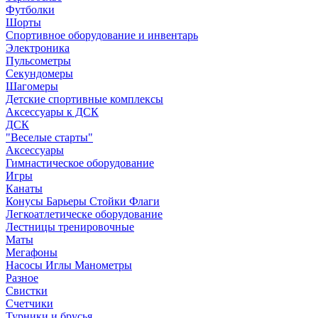
Футболки
Шорты
Спортивное оборудование и инвентарь
Электроника
Пульсометры
Секундомеры
Шагомеры
Детские спортивные комплексы
Аксессуары к ДСК
ДСК
"Веселые старты"
Аксессуары
Гимнастическое оборудование
Игры
Канаты
Конусы Барьеры Стойки Флаги
Легкоатлетическе оборудование
Лестницы тренировочные
Маты
Мегафоны
Насосы Иглы Манометры
Разное
Свистки
Счетчики
Турники и брусья