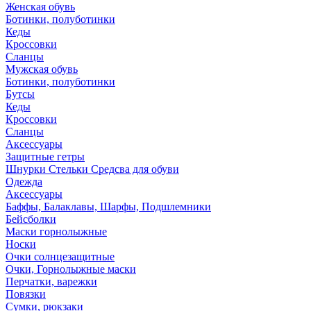
Женская обувь
Ботинки, полуботинки
Кеды
Кроссовки
Сланцы
Мужская обувь
Ботинки, полуботинки
Бутсы
Кеды
Кроссовки
Сланцы
Аксессуары
Защитные гетры
Шнурки Стельки Средсва для обуви
Одежда
Аксессуары
Баффы, Балаклавы, Шарфы, Подшлемники
Бейсболки
Маски горнолыжные
Носки
Очки солнцезащитные
Очки, Горнолыжные маски
Перчатки, варежки
Повязки
Сумки, рюкзаки