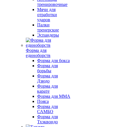
тренировочные
Мячи для
отработки
ударов
Палки
тренерские
Эспандеры
Форма для
единоборств
Форма для бокса
Форма для
борьбы
Форма для
Дзюдо
Форма для
карате
Форма для MMA
Пояса
Форма для
САМБО
Форма для
Тхэквондо