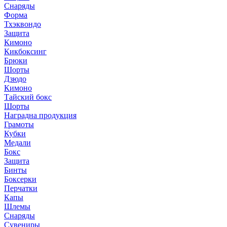
Снаряды
Форма
Тхэквондо
Защита
Кимоно
Кикбоксинг
Брюки
Шорты
Дзюдо
Кимоно
Тайский бокс
Шорты
Наградна продукция
Грамоты
Кубки
Медали
Бокс
Защита
Бинты
Боксерки
Перчатки
Капы
Шлемы
Снаряды
Сувениры