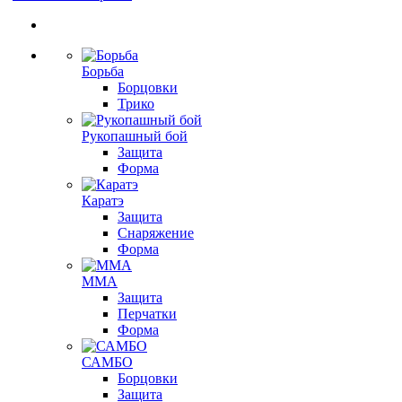
Борьба
Борцовки
Трико
Рукопашный бой
Защита
Форма
Каратэ
Защита
Снаряжение
Форма
ММА
Защита
Перчатки
Форма
САМБО
Борцовки
Защита