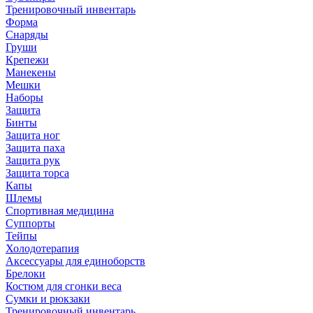
Тренировочный инвентарь
Форма
Снаряды
Груши
Крепежи
Манекены
Мешки
Наборы
Защита
Бинты
Защита ног
Защита паха
Защита рук
Защита торса
Капы
Шлемы
Спортивная медицина
Суппорты
Тейпы
Холодотерапия
Аксессуары для единоборств
Брелоки
Костюм для сгонки веса
Сумки и рюкзаки
Тренировочный инвентарь