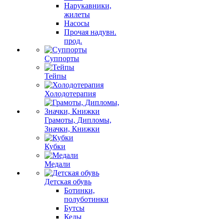
Нарукавники,
жилеты
Насосы
Прочая надувн.
прод.
Суппорты
Тейпы
Холодотерапия
Грамоты, Дипломы,
Значки, Книжки
Кубки
Медали
Детская обувь
Ботинки,
полуботинки
Бутсы
Кеды