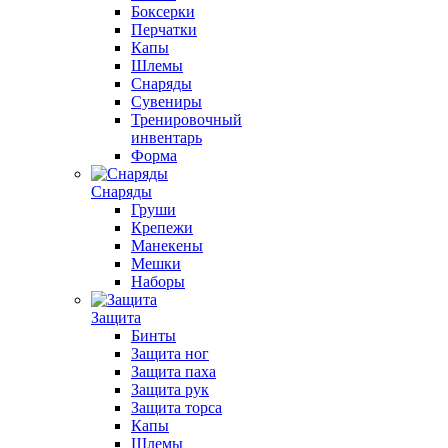
Боксерки
Перчатки
Капы
Шлемы
Снаряды
Сувениры
Тренировочный
инвентарь
Форма
Снаряды
Груши
Крепежи
Манекены
Мешки
Наборы
Защита
Бинты
Защита ног
Защита паха
Защита рук
Защита торса
Капы
Шлемы