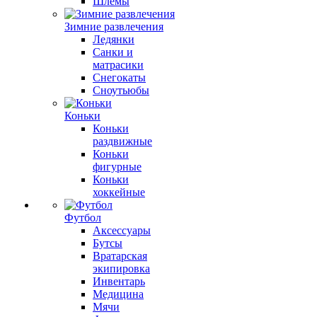
Шлемы
Зимние развлечения
Ледянки
Санки и
матрасики
Снегокаты
Сноутьюбы
Коньки
Коньки
раздвижные
Коньки
фигурные
Коньки
хоккейные
Футбол
Аксессуары
Бутсы
Вратарская
экипировка
Инвентарь
Медицина
Мячи