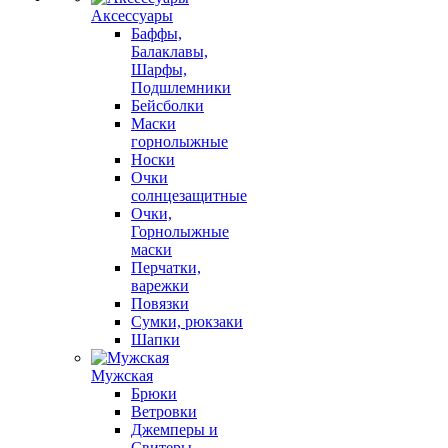
Аксессуары
Баффы,
Балаклавы,
Шарфы,
Подшлемники
Бейсболки
Маски
горнолыжные
Носки
Очки
солнцезащитные
Очки,
Горнолыжные
маски
Перчатки,
варежки
Повязки
Сумки, рюкзаки
Шапки
Мужская
Брюки
Ветровки
Джемперы и
Свитеры