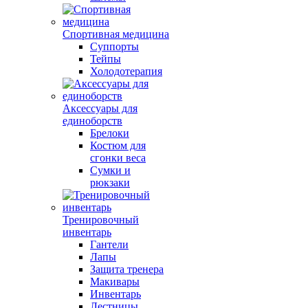
Спортивная медицина
Суппорты
Тейпы
Холодотерапия
Аксессуары для
единоборств
Брелоки
Костюм для
сгонки веса
Сумки и
рюкзаки
Тренировочный
инвентарь
Гантели
Лапы
Защита тренера
Макивары
Инвентарь
Лестницы