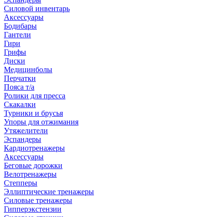
Силовой инвентарь
Аксессуары
Бодибары
Гантели
Гири
Грифы
Диски
Медицинболы
Перчатки
Пояса т/а
Ролики для пресса
Скакалки
Турники и брусья
Упоры для отжимания
Утяжелители
Эспандеры
Кардиотренажеры
Аксессуары
Беговые дорожки
Велотренажеры
Степперы
Эллиптические тренажеры
Силовые тренажеры
Гипперэкстензии