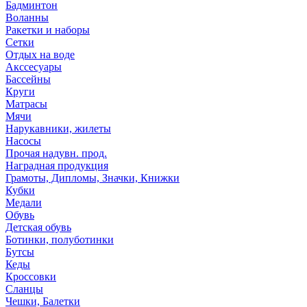
Бадминтон
Воланны
Ракетки и наборы
Сетки
Отдых на воде
Акссесуары
Бассейны
Круги
Матрасы
Мячи
Нарукавники, жилеты
Насосы
Прочая надувн. прод.
Наградная продукция
Грамоты, Дипломы, Значки, Книжки
Кубки
Медали
Обувь
Детская обувь
Ботинки, полуботинки
Бутсы
Кеды
Кроссовки
Сланцы
Чешки, Балетки