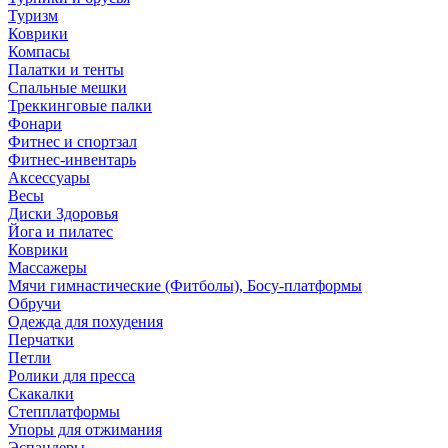
Туризм
Коврики
Компасы
Палатки и тенты
Спальные мешки
Треккинговые палки
Фонари
Фитнес и спортзал
Фитнес-инвентарь
Аксессуары
Весы
Диски Здоровья
Йога и пилатес
Коврики
Массажеры
Мячи гимнастические (Фитболы), Босу-платформы
Обручи
Одежда для похудения
Перчатки
Петли
Ролики для пресса
Скакалки
Степплатформы
Упоры для отжимания
Эспандеры