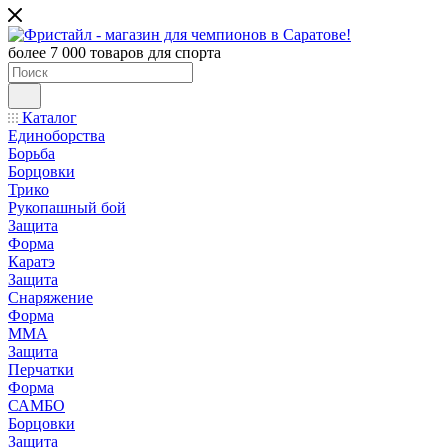
более 7 000 товаров для спорта
Каталог
Единоборства
Борьба
Борцовки
Трико
Рукопашный бой
Защита
Форма
Каратэ
Защита
Снаряжение
Форма
ММА
Защита
Перчатки
Форма
САМБО
Борцовки
Защита