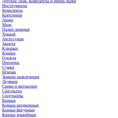
Детские Лыж. Комплекты и Мини-лыжи
Инструменты
Комплекты
Крепления
Лыжи
Мази
Палки лыжные
Хоккей
Аксессуары
Защита
Клюшки
Коньки
Одежда
Перчатки
Сумки
Шлемы
Зимние развлечения
Ледянки
Санки и матрасики
Снегокаты
Сноутьюбы
Коньки
Коньки раздвижные
Коньки фигурные
Коньки хоккейные