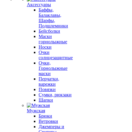
Аксессуары
Баффы,
Балаклавы,
Шарфы,
Подшлемники
Бейсболки
Маски
горнолыжные
Носки
Очки
солнцезащитные
Очки,
Горнолыжные
маски
Перчатки,
варежки
Повязки
Сумки, рюкзаки
Шапки
Мужская
Брюки
Ветровки
Джемперы и
Свитеры