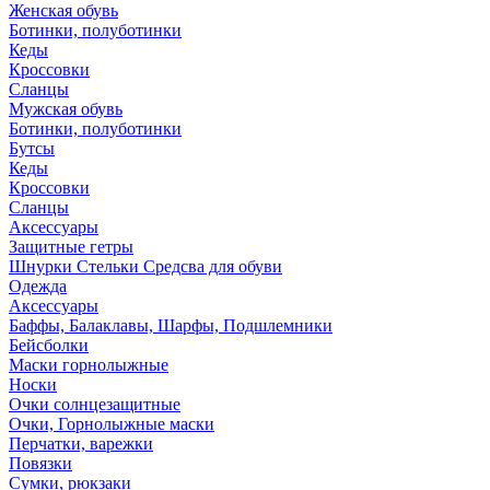
Женская обувь
Ботинки, полуботинки
Кеды
Кроссовки
Сланцы
Мужская обувь
Ботинки, полуботинки
Бутсы
Кеды
Кроссовки
Сланцы
Аксессуары
Защитные гетры
Шнурки Стельки Средсва для обуви
Одежда
Аксессуары
Баффы, Балаклавы, Шарфы, Подшлемники
Бейсболки
Маски горнолыжные
Носки
Очки солнцезащитные
Очки, Горнолыжные маски
Перчатки, варежки
Повязки
Сумки, рюкзаки