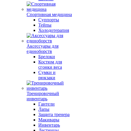
Спортивная медицина
Суппорты
Тейпы
Холодотерапия
Аксессуары для
единоборств
Брелоки
Костюм для
сгонки веса
Сумки и
рюкзаки
Тренировочный
инвентарь
Гантели
Лапы
Защита тренера
Макивары
Инвентарь
Лестницы