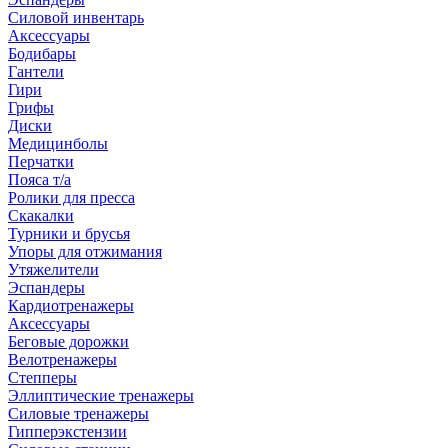
Силовой инвентарь
Аксессуары
Бодибары
Гантели
Гири
Грифы
Диски
Медицинболы
Перчатки
Пояса т/а
Ролики для пресса
Скакалки
Турники и брусья
Упоры для отжимания
Утяжелители
Эспандеры
Кардиотренажеры
Аксессуары
Беговые дорожки
Велотренажеры
Степперы
Эллиптические тренажеры
Силовые тренажеры
Гипперэкстензии