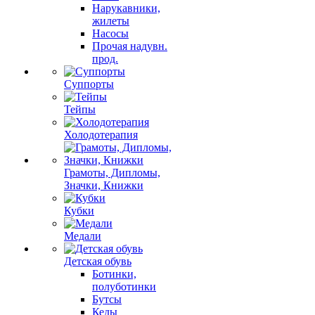
Нарукавники,
жилеты
Насосы
Прочая надувн.
прод.
Суппорты
Тейпы
Холодотерапия
Грамоты, Дипломы,
Значки, Книжки
Кубки
Медали
Детская обувь
Ботинки,
полуботинки
Бутсы
Кеды