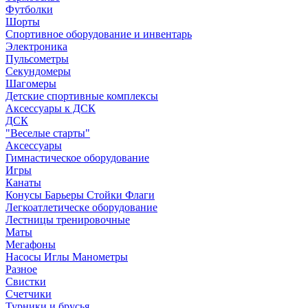
Футболки
Шорты
Спортивное оборудование и инвентарь
Электроника
Пульсометры
Секундомеры
Шагомеры
Детские спортивные комплексы
Аксессуары к ДСК
ДСК
"Веселые старты"
Аксессуары
Гимнастическое оборудование
Игры
Канаты
Конусы Барьеры Стойки Флаги
Легкоатлетическе оборудование
Лестницы тренировочные
Маты
Мегафоны
Насосы Иглы Манометры
Разное
Свистки
Счетчики
Турники и брусья