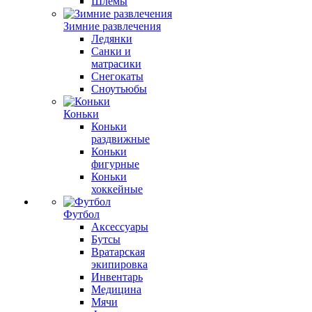
Шлемы
Зимние развлечения
Ледянки
Санки и
матрасики
Снегокаты
Сноутьюбы
Коньки
Коньки
раздвижные
Коньки
фигурные
Коньки
хоккейные
Футбол
Аксессуары
Бутсы
Вратарская
экипировка
Инвентарь
Медицина
Мячи