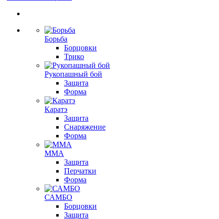
Борьба
Борцовки
Трико
Рукопашный бой
Защита
Форма
Каратэ
Защита
Снаряжение
Форма
ММА
Защита
Перчатки
Форма
САМБО
Борцовки
Защита