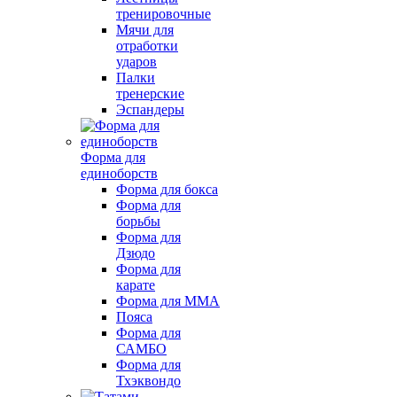
тренировочные
Мячи для
отработки
ударов
Палки
тренерские
Эспандеры
Форма для
единоборств
Форма для бокса
Форма для
борьбы
Форма для
Дзюдо
Форма для
карате
Форма для MMA
Пояса
Форма для
САМБО
Форма для
Тхэквондо