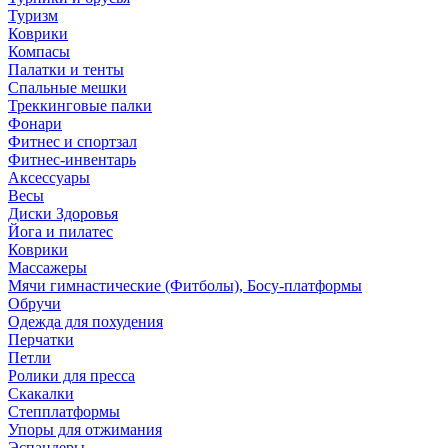
Туризм
Коврики
Компасы
Палатки и тенты
Спальные мешки
Треккинговые палки
Фонари
Фитнес и спортзал
Фитнес-инвентарь
Аксессуары
Весы
Диски Здоровья
Йога и пилатес
Коврики
Массажеры
Мячи гимнастические (Фитболы), Босу-платформы
Обручи
Одежда для похудения
Перчатки
Петли
Ролики для пресса
Скакалки
Степплатформы
Упоры для отжимания
Эспандеры