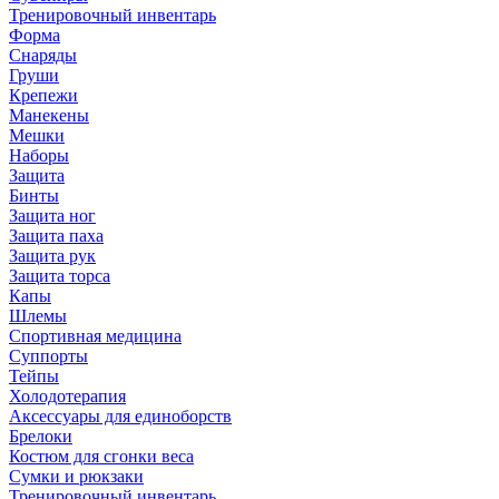
Тренировочный инвентарь
Форма
Снаряды
Груши
Крепежи
Манекены
Мешки
Наборы
Защита
Бинты
Защита ног
Защита паха
Защита рук
Защита торса
Капы
Шлемы
Спортивная медицина
Суппорты
Тейпы
Холодотерапия
Аксессуары для единоборств
Брелоки
Костюм для сгонки веса
Сумки и рюкзаки
Тренировочный инвентарь