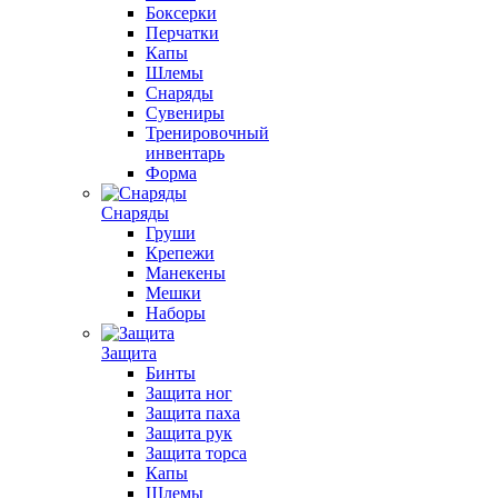
Боксерки
Перчатки
Капы
Шлемы
Снаряды
Сувениры
Тренировочный
инвентарь
Форма
Снаряды
Груши
Крепежи
Манекены
Мешки
Наборы
Защита
Бинты
Защита ног
Защита паха
Защита рук
Защита торса
Капы
Шлемы