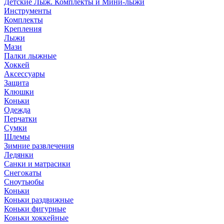
Детские Лыж. Комплекты и Мини-лыжи
Инструменты
Комплекты
Крепления
Лыжи
Мази
Палки лыжные
Хоккей
Аксессуары
Защита
Клюшки
Коньки
Одежда
Перчатки
Сумки
Шлемы
Зимние развлечения
Ледянки
Санки и матрасики
Снегокаты
Сноутьюбы
Коньки
Коньки раздвижные
Коньки фигурные
Коньки хоккейные