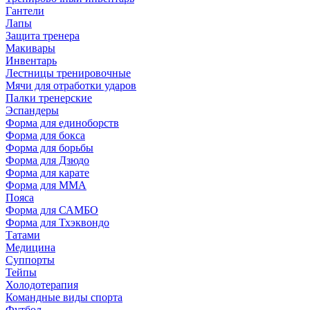
Гантели
Лапы
Защита тренера
Макивары
Инвентарь
Лестницы тренировочные
Мячи для отработки ударов
Палки тренерские
Эспандеры
Форма для единоборств
Форма для бокса
Форма для борьбы
Форма для Дзюдо
Форма для карате
Форма для MMA
Пояса
Форма для САМБО
Форма для Тхэквондо
Татами
Медицина
Суппорты
Тейпы
Холодотерапия
Командные виды спорта
Футбол