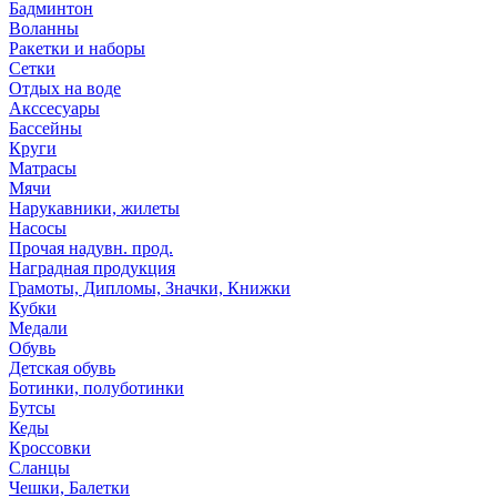
Бадминтон
Воланны
Ракетки и наборы
Сетки
Отдых на воде
Акссесуары
Бассейны
Круги
Матрасы
Мячи
Нарукавники, жилеты
Насосы
Прочая надувн. прод.
Наградная продукция
Грамоты, Дипломы, Значки, Книжки
Кубки
Медали
Обувь
Детская обувь
Ботинки, полуботинки
Бутсы
Кеды
Кроссовки
Сланцы
Чешки, Балетки