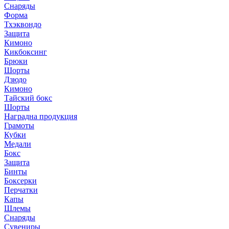
Снаряды
Форма
Тхэквондо
Защита
Кимоно
Кикбоксинг
Брюки
Шорты
Дзюдо
Кимоно
Тайский бокс
Шорты
Наградна продукция
Грамоты
Кубки
Медали
Бокс
Защита
Бинты
Боксерки
Перчатки
Капы
Шлемы
Снаряды
Сувениры