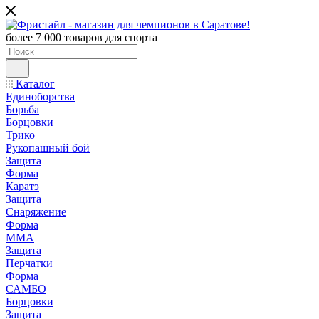
более 7 000 товаров для спорта
Каталог
Единоборства
Борьба
Борцовки
Трико
Рукопашный бой
Защита
Форма
Каратэ
Защита
Снаряжение
Форма
ММА
Защита
Перчатки
Форма
САМБО
Борцовки
Защита