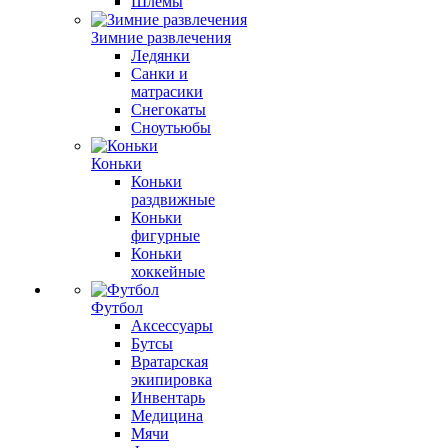
Шлемы
Зимние развлечения
Ледянки
Санки и
матрасики
Снегокаты
Сноутьюбы
Коньки
Коньки
раздвижные
Коньки
фигурные
Коньки
хоккейные
Футбол
Аксессуары
Бутсы
Вратарская
экипировка
Инвентарь
Медицина
Мячи