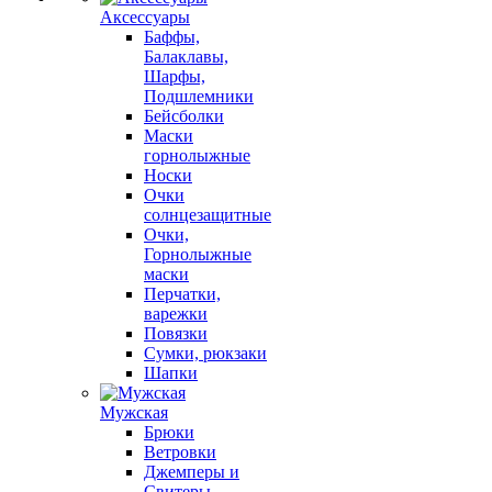
Аксессуары
Баффы,
Балаклавы,
Шарфы,
Подшлемники
Бейсболки
Маски
горнолыжные
Носки
Очки
солнцезащитные
Очки,
Горнолыжные
маски
Перчатки,
варежки
Повязки
Сумки, рюкзаки
Шапки
Мужская
Брюки
Ветровки
Джемперы и
Свитеры