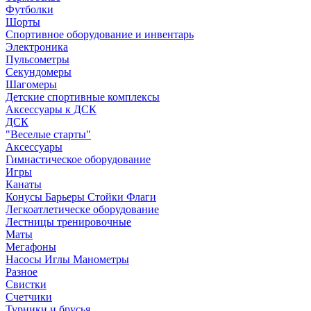
Футболки
Шорты
Спортивное оборудование и инвентарь
Электроника
Пульсометры
Секундомеры
Шагомеры
Детские спортивные комплексы
Аксессуары к ДСК
ДСК
"Веселые старты"
Аксессуары
Гимнастическое оборудование
Игры
Канаты
Конусы Барьеры Стойки Флаги
Легкоатлетическе оборудование
Лестницы тренировочные
Маты
Мегафоны
Насосы Иглы Манометры
Разное
Свистки
Счетчики
Турники и брусья