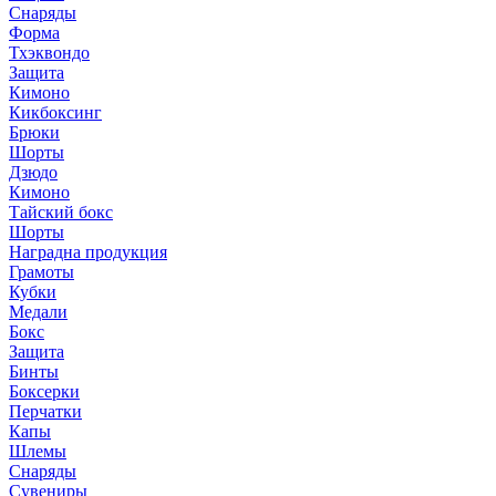
Снаряды
Форма
Тхэквондо
Защита
Кимоно
Кикбоксинг
Брюки
Шорты
Дзюдо
Кимоно
Тайский бокс
Шорты
Наградна продукция
Грамоты
Кубки
Медали
Бокс
Защита
Бинты
Боксерки
Перчатки
Капы
Шлемы
Снаряды
Сувениры