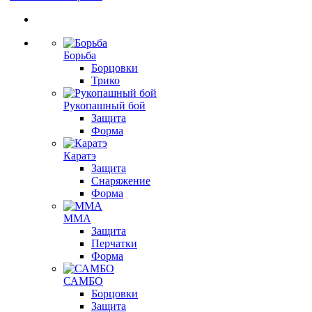
Борьба
Борцовки
Трико
Рукопашный бой
Защита
Форма
Каратэ
Защита
Снаряжение
Форма
ММА
Защита
Перчатки
Форма
САМБО
Борцовки
Защита