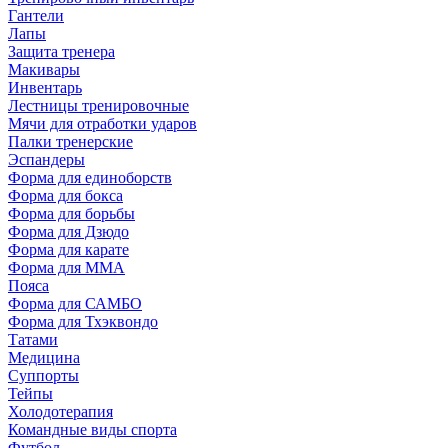
Гантели
Лапы
Защита тренера
Макивары
Инвентарь
Лестницы тренировочные
Мячи для отработки ударов
Палки тренерские
Эспандеры
Форма для единоборств
Форма для бокса
Форма для борьбы
Форма для Дзюдо
Форма для карате
Форма для MMA
Пояса
Форма для САМБО
Форма для Тхэквондо
Татами
Медицина
Суппорты
Тейпы
Холодотерапия
Командные виды спорта
Футбол