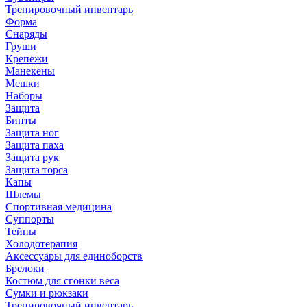
Тренировочный инвентарь
Форма
Снаряды
Груши
Крепежи
Манекены
Мешки
Наборы
Защита
Бинты
Защита ног
Защита паха
Защита рук
Защита торса
Капы
Шлемы
Спортивная медицина
Суппорты
Тейпы
Холодотерапия
Аксессуары для единоборств
Брелоки
Костюм для сгонки веса
Сумки и рюкзаки
Тренировочный инвентарь