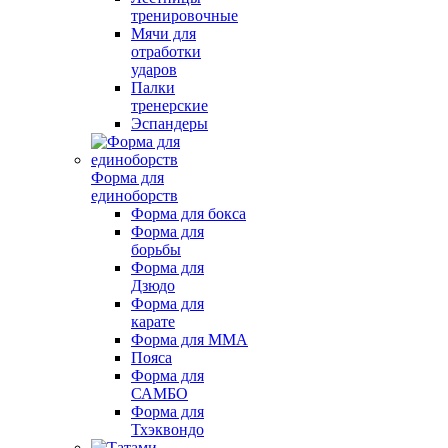
тренировочные
Мячи для
отработки
ударов
Палки
тренерские
Эспандеры
Форма для
единоборств
Форма для бокса
Форма для
борьбы
Форма для
Дзюдо
Форма для
карате
Форма для MMA
Пояса
Форма для
САМБО
Форма для
Тхэквондо