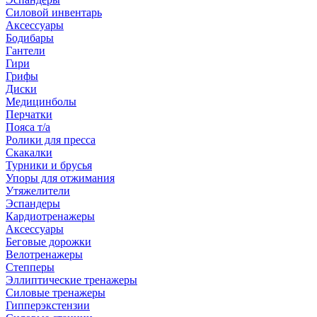
Силовой инвентарь
Аксессуары
Бодибары
Гантели
Гири
Грифы
Диски
Медицинболы
Перчатки
Пояса т/а
Ролики для пресса
Скакалки
Турники и брусья
Упоры для отжимания
Утяжелители
Эспандеры
Кардиотренажеры
Аксессуары
Беговые дорожки
Велотренажеры
Степперы
Эллиптические тренажеры
Силовые тренажеры
Гипперэкстензии