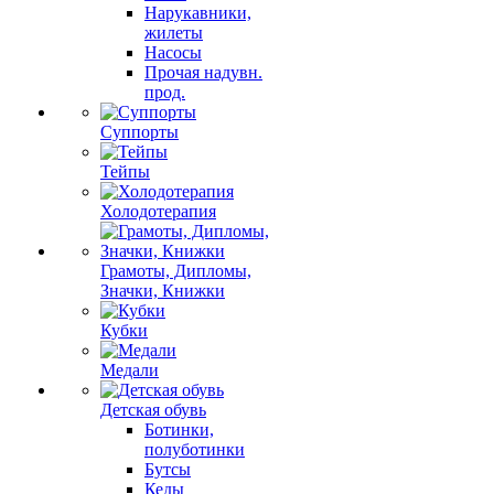
Нарукавники,
жилеты
Насосы
Прочая надувн.
прод.
Суппорты
Тейпы
Холодотерапия
Грамоты, Дипломы,
Значки, Книжки
Кубки
Медали
Детская обувь
Ботинки,
полуботинки
Бутсы
Кеды