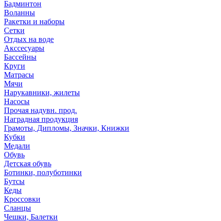
Бадминтон
Воланны
Ракетки и наборы
Сетки
Отдых на воде
Акссесуары
Бассейны
Круги
Матрасы
Мячи
Нарукавники, жилеты
Насосы
Прочая надувн. прод.
Наградная продукция
Грамоты, Дипломы, Значки, Книжки
Кубки
Медали
Обувь
Детская обувь
Ботинки, полуботинки
Бутсы
Кеды
Кроссовки
Сланцы
Чешки, Балетки