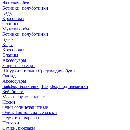
Женская обувь
Ботинки, полуботинки
Кеды
Кроссовки
Сланцы
Мужская обувь
Ботинки, полуботинки
Бутсы
Кеды
Кроссовки
Сланцы
Аксессуары
Защитные гетры
Шнурки Стельки Средсва для обуви
Одежда
Аксессуары
Баффы, Балаклавы, Шарфы, Подшлемники
Бейсболки
Маски горнолыжные
Носки
Очки солнцезащитные
Очки, Горнолыжные маски
Перчатки, варежки
Повязки
Сумки, рюкзаки