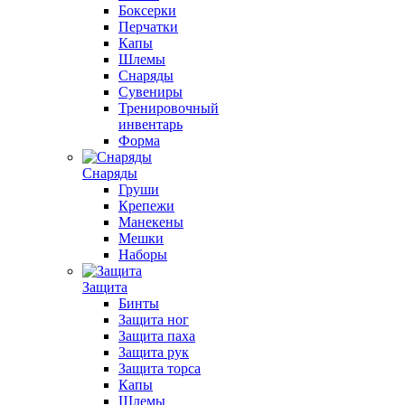
Боксерки
Перчатки
Капы
Шлемы
Снаряды
Сувениры
Тренировочный
инвентарь
Форма
Снаряды
Груши
Крепежи
Манекены
Мешки
Наборы
Защита
Бинты
Защита ног
Защита паха
Защита рук
Защита торса
Капы
Шлемы