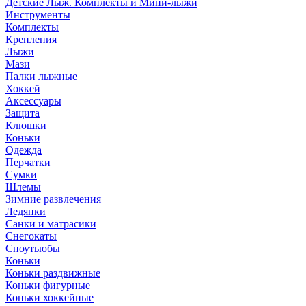
Детские Лыж. Комплекты и Мини-лыжи
Инструменты
Комплекты
Крепления
Лыжи
Мази
Палки лыжные
Хоккей
Аксессуары
Защита
Клюшки
Коньки
Одежда
Перчатки
Сумки
Шлемы
Зимние развлечения
Ледянки
Санки и матрасики
Снегокаты
Сноутьюбы
Коньки
Коньки раздвижные
Коньки фигурные
Коньки хоккейные