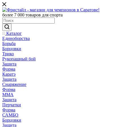
более 7 000 товаров для спорта
Каталог
Единоборства
Борьба
Борцовки
Трико
Рукопашный бой
Защита
Форма
Каратэ
Защита
Снаряжение
Форма
ММА
Защита
Перчатки
Форма
САМБО
Борцовки
Защита