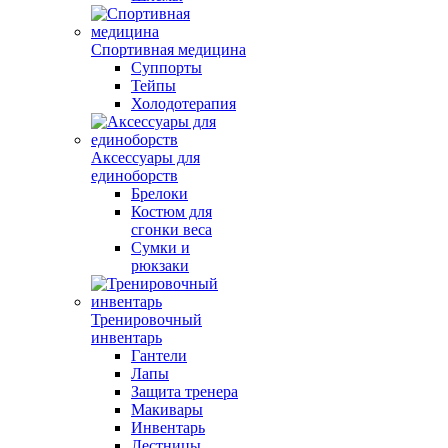
Спортивная медицина
Суппорты
Тейпы
Холодотерапия
Аксессуары для
единоборств
Брелоки
Костюм для
сгонки веса
Сумки и
рюкзаки
Тренировочный
инвентарь
Гантели
Лапы
Защита тренера
Макивары
Инвентарь
Лестницы