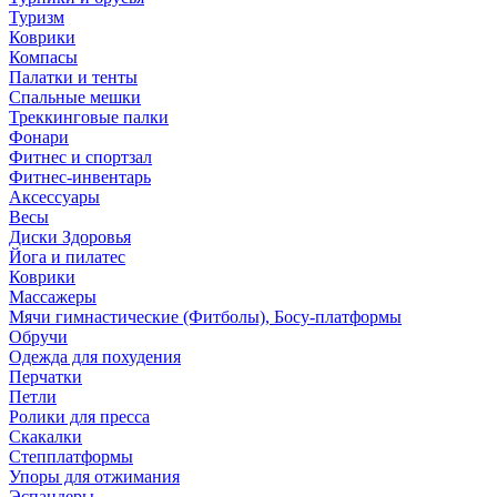
Туризм
Коврики
Компасы
Палатки и тенты
Спальные мешки
Треккинговые палки
Фонари
Фитнес и спортзал
Фитнес-инвентарь
Аксессуары
Весы
Диски Здоровья
Йога и пилатес
Коврики
Массажеры
Мячи гимнастические (Фитболы), Босу-платформы
Обручи
Одежда для похудения
Перчатки
Петли
Ролики для пресса
Скакалки
Степплатформы
Упоры для отжимания
Эспандеры