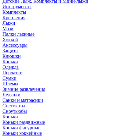
Детские Лыж. Комплекты и Мини-лыжи
Инструменты
Комплекты
Крепления
Лыжи
Мази
Палки лыжные
Хоккей
Аксессуары
Защита
Клюшки
Коньки
Одежда
Перчатки
Сумки
Шлемы
Зимние развлечения
Ледянки
Санки и матрасики
Снегокаты
Сноутьюбы
Коньки
Коньки раздвижные
Коньки фигурные
Коньки хоккейные