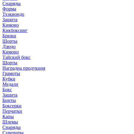
Снаряды
Форма
Тхэквондо
Защита
Кимоно
Кикбоксинг
Брюки
Шорты
Дзюдо
Кимоно
Тайский бокс
Шорты
Наградна продукция
Грамоты
Кубки
Медали
Бокс
Защита
Бинты
Боксерки
Перчатки
Капы
Шлемы
Снаряды
Сувениры