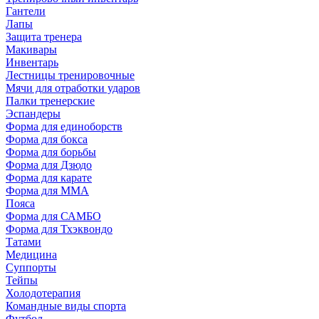
Гантели
Лапы
Защита тренера
Макивары
Инвентарь
Лестницы тренировочные
Мячи для отработки ударов
Палки тренерские
Эспандеры
Форма для единоборств
Форма для бокса
Форма для борьбы
Форма для Дзюдо
Форма для карате
Форма для MMA
Пояса
Форма для САМБО
Форма для Тхэквондо
Татами
Медицина
Суппорты
Тейпы
Холодотерапия
Командные виды спорта
Футбол