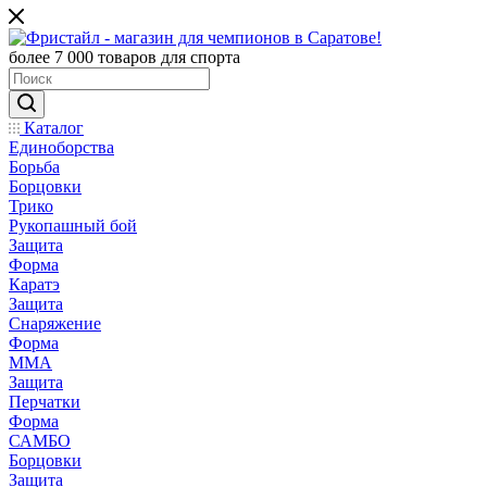
более 7 000 товаров для спорта
Каталог
Единоборства
Борьба
Борцовки
Трико
Рукопашный бой
Защита
Форма
Каратэ
Защита
Снаряжение
Форма
ММА
Защита
Перчатки
Форма
САМБО
Борцовки
Защита