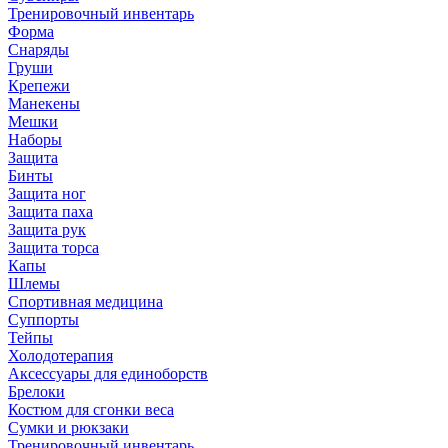
Тренировочный инвентарь
Форма
Снаряды
Груши
Крепежи
Манекены
Мешки
Наборы
Защита
Бинты
Защита ног
Защита паха
Защита рук
Защита торса
Капы
Шлемы
Спортивная медицина
Суппорты
Тейпы
Холодотерапия
Аксессуары для единоборств
Брелоки
Костюм для сгонки веса
Сумки и рюкзаки
Тренировочный инвентарь