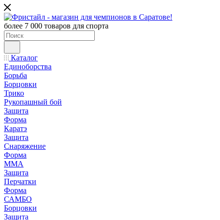
более 7 000 товаров для спорта
Каталог
Единоборства
Борьба
Борцовки
Трико
Рукопашный бой
Защита
Форма
Каратэ
Защита
Снаряжение
Форма
ММА
Защита
Перчатки
Форма
САМБО
Борцовки
Защита