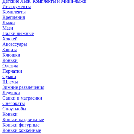
Детские Лыж. Комплекты и Мини-лыжи
Инструменты
Комплекты
Крепления
Лыжи
Мази
Палки лыжные
Хоккей
Аксессуары
Защита
Клюшки
Коньки
Одежда
Перчатки
Сумки
Шлемы
Зимние развлечения
Ледянки
Санки и матрасики
Снегокаты
Сноутьюбы
Коньки
Коньки раздвижные
Коньки фигурные
Коньки хоккейные