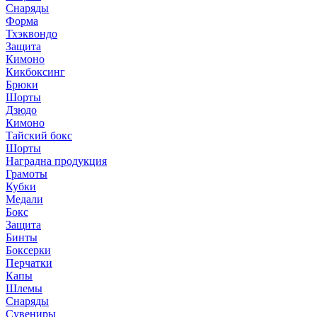
Снаряды
Форма
Тхэквондо
Защита
Кимоно
Кикбоксинг
Брюки
Шорты
Дзюдо
Кимоно
Тайский бокс
Шорты
Наградна продукция
Грамоты
Кубки
Медали
Бокс
Защита
Бинты
Боксерки
Перчатки
Капы
Шлемы
Снаряды
Сувениры