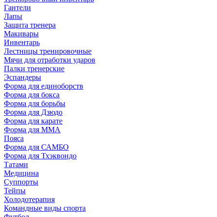
Гантели
Лапы
Защита тренера
Макивары
Инвентарь
Лестницы тренировочные
Мячи для отработки ударов
Палки тренерские
Эспандеры
Форма для единоборств
Форма для бокса
Форма для борьбы
Форма для Дзюдо
Форма для карате
Форма для MMA
Пояса
Форма для САМБО
Форма для Тхэквондо
Татами
Медицина
Суппорты
Тейпы
Холодотерапия
Командные виды спорта
Футбол