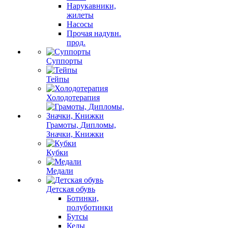
Нарукавники,
жилеты
Насосы
Прочая надувн.
прод.
Суппорты
Тейпы
Холодотерапия
Грамоты, Дипломы,
Значки, Книжки
Кубки
Медали
Детская обувь
Ботинки,
полуботинки
Бутсы
Кеды