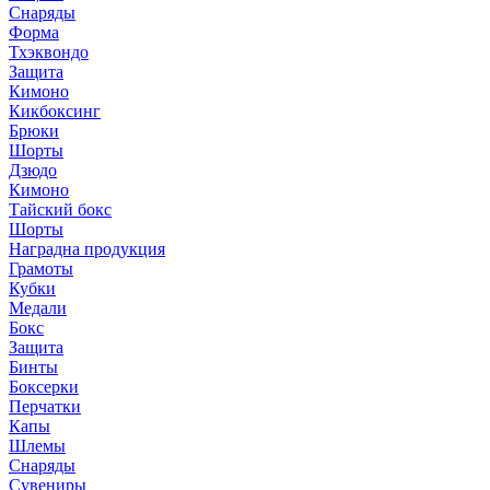
Снаряды
Форма
Тхэквондо
Защита
Кимоно
Кикбоксинг
Брюки
Шорты
Дзюдо
Кимоно
Тайский бокс
Шорты
Наградна продукция
Грамоты
Кубки
Медали
Бокс
Защита
Бинты
Боксерки
Перчатки
Капы
Шлемы
Снаряды
Сувениры