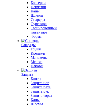
Боксерки
Перчатки
Капы
Шлемы
Снаряды
Сувениры
Тренировочный
инвентарь
Форма
Снаряды
Груши
Крепежи
Манекены
Мешки
Наборы
Защита
Бинты
Защита ног
Защита паха
Защита рук
Защита торса
Капы
Шлемы