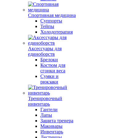
Спортивная медицина
Суппорты
Тейпы
Холодотерапия
Аксессуары для
единоборств
Брелоки
Костюм для
сгонки веса
Сумки и
рюкзаки
Тренировочный
инвентарь
Гантели
Лапы
Защита тренера
Макивары
Инвентарь
Лестницы