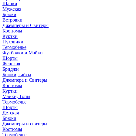
Шапки
Мужская
Брюки
Ветровки
Джемперы и Свитеры
Костюмы
Куртки
Пуховики
Термобелье
Футболки и Майки
Шорты
Женская
Бриджи
Брюки, тайсы
Джемпера и Свитеры
Костюмы
Куртки
Майки, Топы
Термобелье
Шорты
Детская
Брюки
Джемперы и свитеры
Костюмы
Термобелье