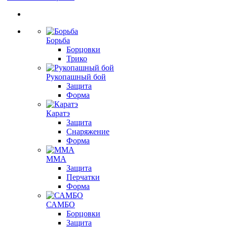
Борьба
Борцовки
Трико
Рукопашный бой
Защита
Форма
Каратэ
Защита
Снаряжение
Форма
ММА
Защита
Перчатки
Форма
САМБО
Борцовки
Защита