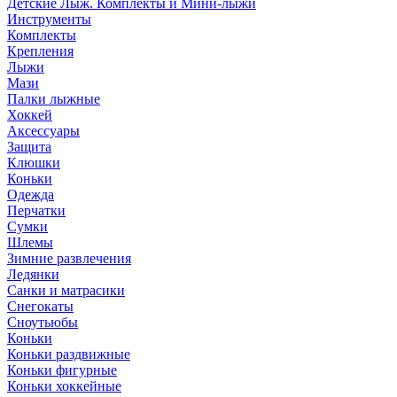
Детские Лыж. Комплекты и Мини-лыжи
Инструменты
Комплекты
Крепления
Лыжи
Мази
Палки лыжные
Хоккей
Аксессуары
Защита
Клюшки
Коньки
Одежда
Перчатки
Сумки
Шлемы
Зимние развлечения
Ледянки
Санки и матрасики
Снегокаты
Сноутьюбы
Коньки
Коньки раздвижные
Коньки фигурные
Коньки хоккейные