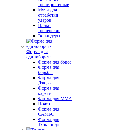
тренировочные
Мячи для
отработки
ударов
Палки
тренерские
Эспандеры
Форма для
единоборств
Форма для бокса
Форма для
борьбы
Форма для
Дзюдо
Форма для
карате
Форма для MMA
Пояса
Форма для
САМБО
Форма для
Тхэквондо