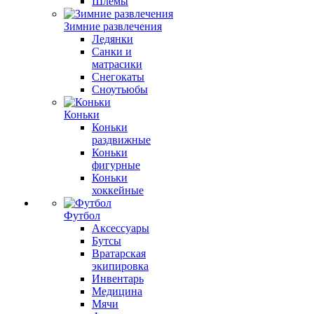
Шлемы
Зимние развлечения
Ледянки
Санки и
матрасики
Снегокаты
Сноутьюбы
Коньки
Коньки
раздвижные
Коньки
фигурные
Коньки
хоккейные
Футбол
Аксессуары
Бутсы
Вратарская
экипировка
Инвентарь
Медицина
Мячи