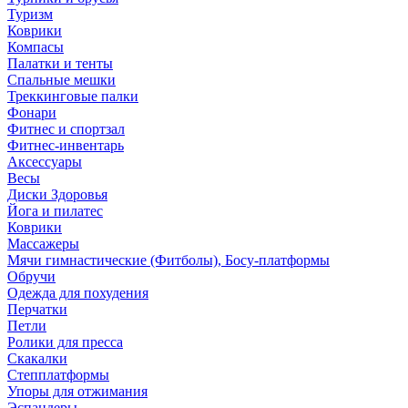
Туризм
Коврики
Компасы
Палатки и тенты
Спальные мешки
Треккинговые палки
Фонари
Фитнес и спортзал
Фитнес-инвентарь
Аксессуары
Весы
Диски Здоровья
Йога и пилатес
Коврики
Массажеры
Мячи гимнастические (Фитболы), Босу-платформы
Обручи
Одежда для похудения
Перчатки
Петли
Ролики для пресса
Скакалки
Степплатформы
Упоры для отжимания
Эспандеры