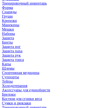
Тренировочный инвентарь
Форма
Снаряды
Груши
Крепежи
Манекены
Мешки
Наборы
Защита
Бинты
Защита ног
Защита паха
Защита рук
Защита торса
Капы
Шлемы
Спортивная медицина
Суппорты
Тейпы
Холодотерапия
Аксессуары для единоборств
Брелоки
Костюм для сгонки веса
Сумки и рюкзаки
Тренировочный инвентарь