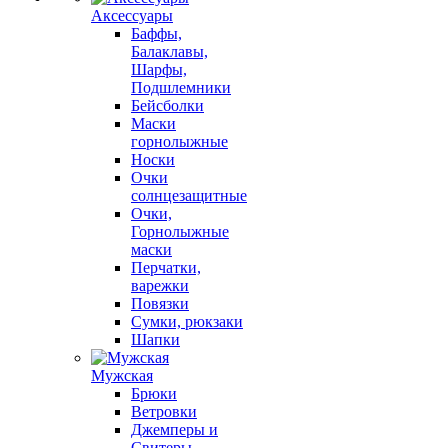
Аксессуары
Баффы,
Балаклавы,
Шарфы,
Подшлемники
Бейсболки
Маски
горнолыжные
Носки
Очки
солнцезащитные
Очки,
Горнолыжные
маски
Перчатки,
варежки
Повязки
Сумки, рюкзаки
Шапки
Мужская
Брюки
Ветровки
Джемперы и
Свитеры