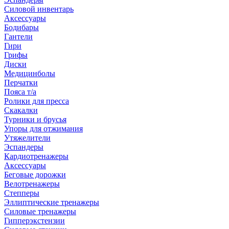
Силовой инвентарь
Аксессуары
Бодибары
Гантели
Гири
Грифы
Диски
Медицинболы
Перчатки
Пояса т/а
Ролики для пресса
Скакалки
Турники и брусья
Упоры для отжимания
Утяжелители
Эспандеры
Кардиотренажеры
Аксессуары
Беговые дорожки
Велотренажеры
Степперы
Эллиптические тренажеры
Силовые тренажеры
Гипперэкстензии