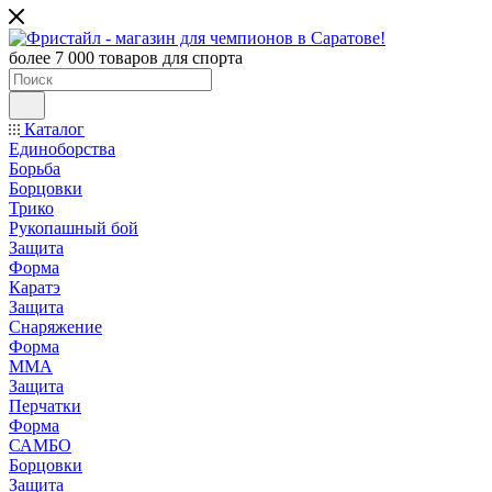
более 7 000 товаров для спорта
Каталог
Единоборства
Борьба
Борцовки
Трико
Рукопашный бой
Защита
Форма
Каратэ
Защита
Снаряжение
Форма
ММА
Защита
Перчатки
Форма
САМБО
Борцовки
Защита