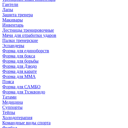
Гантели
Лапы
Защита тренера
Макивары
Инвентарь
Лестницы тренировочные
Мячи для отработки ударов
Палки тренерские
Эспандеры
Форма для единоборств
Форма для бокса
Форма для борьбы
Форма для Дзюдо
Форма для карате
Форма для MMA
Пояса
Форма для САМБО
Форма для Тхэквондо
Татами
Медицина
Суппорты
Тейпы
Холодотерапия
Командные виды спорта
Футбол