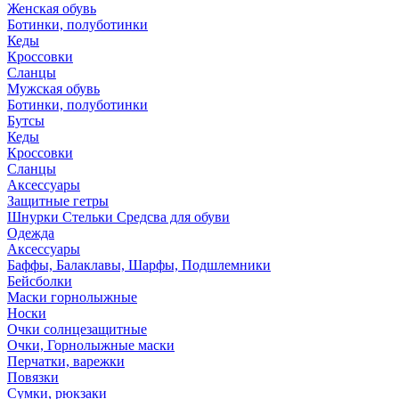
Женская обувь
Ботинки, полуботинки
Кеды
Кроссовки
Сланцы
Мужская обувь
Ботинки, полуботинки
Бутсы
Кеды
Кроссовки
Сланцы
Аксессуары
Защитные гетры
Шнурки Стельки Средсва для обуви
Одежда
Аксессуары
Баффы, Балаклавы, Шарфы, Подшлемники
Бейсболки
Маски горнолыжные
Носки
Очки солнцезащитные
Очки, Горнолыжные маски
Перчатки, варежки
Повязки
Сумки, рюкзаки