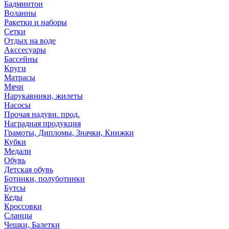
Бадминтон
Воланны
Ракетки и наборы
Сетки
Отдых на воде
Акссесуары
Бассейны
Круги
Матрасы
Мячи
Нарукавники, жилеты
Насосы
Прочая надувн. прод.
Наградная продукция
Грамоты, Дипломы, Значки, Книжки
Кубки
Медали
Обувь
Детская обувь
Ботинки, полуботинки
Бутсы
Кеды
Кроссовки
Сланцы
Чешки, Балетки