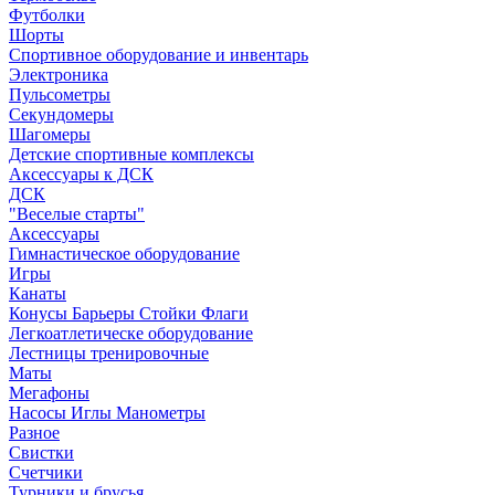
Футболки
Шорты
Спортивное оборудование и инвентарь
Электроника
Пульсометры
Секундомеры
Шагомеры
Детские спортивные комплексы
Аксессуары к ДСК
ДСК
"Веселые старты"
Аксессуары
Гимнастическое оборудование
Игры
Канаты
Конусы Барьеры Стойки Флаги
Легкоатлетическе оборудование
Лестницы тренировочные
Маты
Мегафоны
Насосы Иглы Манометры
Разное
Свистки
Счетчики
Турники и брусья