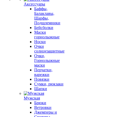
Аксессуары
Баффы,
Балаклавы,
Шарфы,
Подшлемники
Бейсболки
Маски
горнолыжные
Носки
Очки
солнцезащитные
Очки,
Горнолыжные
маски
Перчатки,
варежки
Повязки
Сумки, рюкзаки
Шапки
Мужская
Брюки
Ветровки
Джемперы и
Свитеры