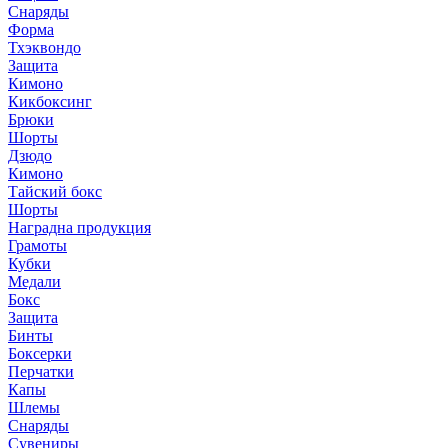
Снаряды
Форма
Тхэквондо
Защита
Кимоно
Кикбоксинг
Брюки
Шорты
Дзюдо
Кимоно
Тайский бокс
Шорты
Наградна продукция
Грамоты
Кубки
Медали
Бокс
Защита
Бинты
Боксерки
Перчатки
Капы
Шлемы
Снаряды
Сувениры