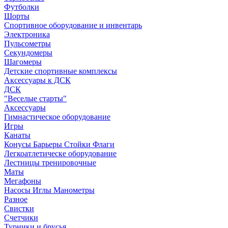
Футболки
Шорты
Спортивное оборудование и инвентарь
Электроника
Пульсометры
Секундомеры
Шагомеры
Детские спортивные комплексы
Аксессуары к ДСК
ДСК
"Веселые старты"
Аксессуары
Гимнастическое оборудование
Игры
Канаты
Конусы Барьеры Стойки Флаги
Легкоатлетическе оборудование
Лестницы тренировочные
Маты
Мегафоны
Насосы Иглы Манометры
Разное
Свистки
Счетчики
Турники и брусья