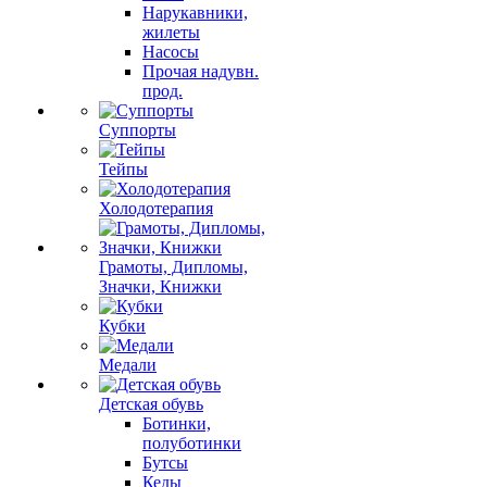
Нарукавники,
жилеты
Насосы
Прочая надувн.
прод.
Суппорты
Тейпы
Холодотерапия
Грамоты, Дипломы,
Значки, Книжки
Кубки
Медали
Детская обувь
Ботинки,
полуботинки
Бутсы
Кеды