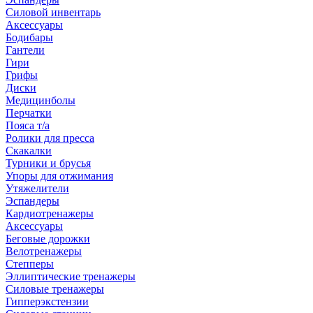
Силовой инвентарь
Аксессуары
Бодибары
Гантели
Гири
Грифы
Диски
Медицинболы
Перчатки
Пояса т/а
Ролики для пресса
Скакалки
Турники и брусья
Упоры для отжимания
Утяжелители
Эспандеры
Кардиотренажеры
Аксессуары
Беговые дорожки
Велотренажеры
Степперы
Эллиптические тренажеры
Силовые тренажеры
Гипперэкстензии