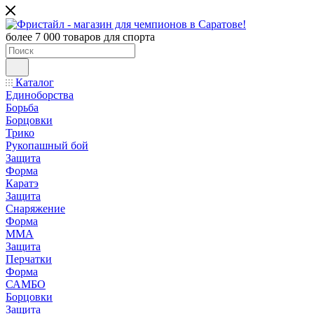
более 7 000 товаров для спорта
Каталог
Единоборства
Борьба
Борцовки
Трико
Рукопашный бой
Защита
Форма
Каратэ
Защита
Снаряжение
Форма
ММА
Защита
Перчатки
Форма
САМБО
Борцовки
Защита