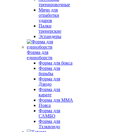
тренировочные
Мячи для
отработки
ударов
Палки
тренерские
Эспандеры
Форма для
единоборств
Форма для бокса
Форма для
борьбы
Форма для
Дзюдо
Форма для
карате
Форма для MMA
Пояса
Форма для
САМБО
Форма для
Тхэквондо