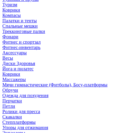
Туризм
Коврики
Компасы
Палатки и тенты
Спальные мешки
Треккинговые палки
Фонари
Фитнес и спортзал
Фитнес-инвентарь
Аксессуары
Весы
Диски Здоровья
Йога и пилатес
Коврики
Массажеры
Мячи гимнастические (Фитболы), Босу-платформы
Обручи
Одежда для похудения
Перчатки
Петли
Ролики для пресса
Скакалки
Степплатформы
Упоры для отжимания
Эспандеры