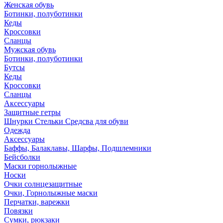
Женская обувь
Ботинки, полуботинки
Кеды
Кроссовки
Сланцы
Мужская обувь
Ботинки, полуботинки
Бутсы
Кеды
Кроссовки
Сланцы
Аксессуары
Защитные гетры
Шнурки Стельки Средсва для обуви
Одежда
Аксессуары
Баффы, Балаклавы, Шарфы, Подшлемники
Бейсболки
Маски горнолыжные
Носки
Очки солнцезащитные
Очки, Горнолыжные маски
Перчатки, варежки
Повязки
Сумки, рюкзаки