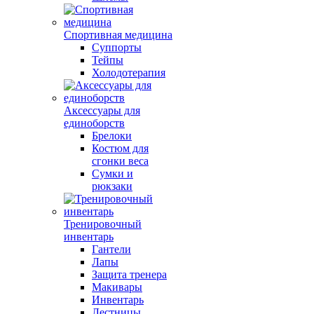
Спортивная медицина
Суппорты
Тейпы
Холодотерапия
Аксессуары для
единоборств
Брелоки
Костюм для
сгонки веса
Сумки и
рюкзаки
Тренировочный
инвентарь
Гантели
Лапы
Защита тренера
Макивары
Инвентарь
Лестницы