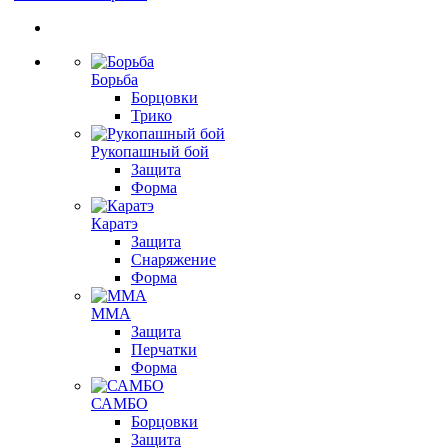
Борьба
Борцовки
Трико
Рукопашный бой
Защита
Форма
Каратэ
Защита
Снаряжение
Форма
ММА
Защита
Перчатки
Форма
САМБО
Борцовки
Защита