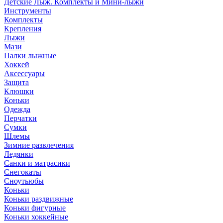
Детские Лыж. Комплекты и Мини-лыжи
Инструменты
Комплекты
Крепления
Лыжи
Мази
Палки лыжные
Хоккей
Аксессуары
Защита
Клюшки
Коньки
Одежда
Перчатки
Сумки
Шлемы
Зимние развлечения
Ледянки
Санки и матрасики
Снегокаты
Сноутьюбы
Коньки
Коньки раздвижные
Коньки фигурные
Коньки хоккейные