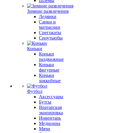
Шлемы
Зимние развлечения
Ледянки
Санки и
матрасики
Снегокаты
Сноутьюбы
Коньки
Коньки
раздвижные
Коньки
фигурные
Коньки
хоккейные
Футбол
Аксессуары
Бутсы
Вратарская
экипировка
Инвентарь
Медицина
Мячи