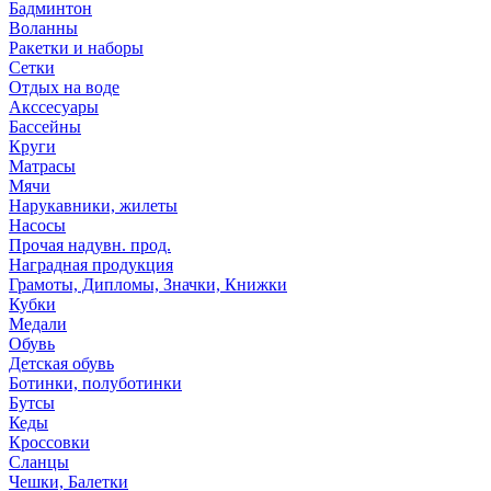
Бадминтон
Воланны
Ракетки и наборы
Сетки
Отдых на воде
Акссесуары
Бассейны
Круги
Матрасы
Мячи
Нарукавники, жилеты
Насосы
Прочая надувн. прод.
Наградная продукция
Грамоты, Дипломы, Значки, Книжки
Кубки
Медали
Обувь
Детская обувь
Ботинки, полуботинки
Бутсы
Кеды
Кроссовки
Сланцы
Чешки, Балетки