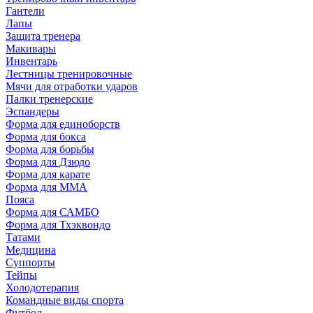
Гантели
Лапы
Защита тренера
Макивары
Инвентарь
Лестницы тренировочные
Мячи для отработки ударов
Палки тренерские
Эспандеры
Форма для единоборств
Форма для бокса
Форма для борьбы
Форма для Дзюдо
Форма для карате
Форма для MMA
Пояса
Форма для САМБО
Форма для Тхэквондо
Татами
Медицина
Суппорты
Тейпы
Холодотерапия
Командные виды спорта
Футбол