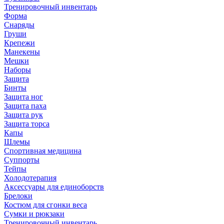
Тренировочный инвентарь
Форма
Снаряды
Груши
Крепежи
Манекены
Мешки
Наборы
Защита
Бинты
Защита ног
Защита паха
Защита рук
Защита торса
Капы
Шлемы
Спортивная медицина
Суппорты
Тейпы
Холодотерапия
Аксессуары для единоборств
Брелоки
Костюм для сгонки веса
Сумки и рюкзаки
Тренировочный инвентарь