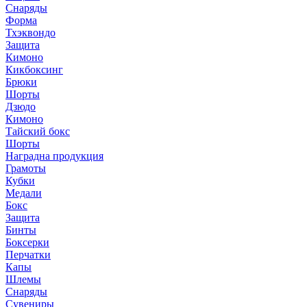
Снаряды
Форма
Тхэквондо
Защита
Кимоно
Кикбоксинг
Брюки
Шорты
Дзюдо
Кимоно
Тайский бокс
Шорты
Наградна продукция
Грамоты
Кубки
Медали
Бокс
Защита
Бинты
Боксерки
Перчатки
Капы
Шлемы
Снаряды
Сувениры