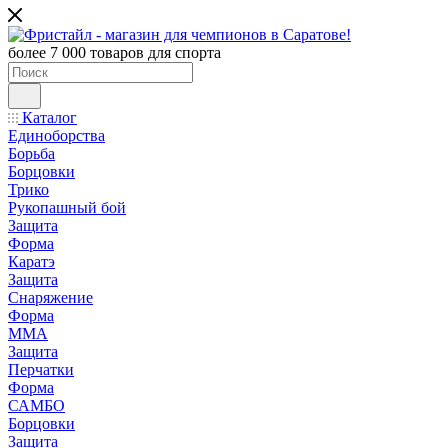
более 7 000 товаров для спорта
Каталог
Единоборства
Борьба
Борцовки
Трико
Рукопашный бой
Защита
Форма
Каратэ
Защита
Снаряжение
Форма
ММА
Защита
Перчатки
Форма
САМБО
Борцовки
Защита