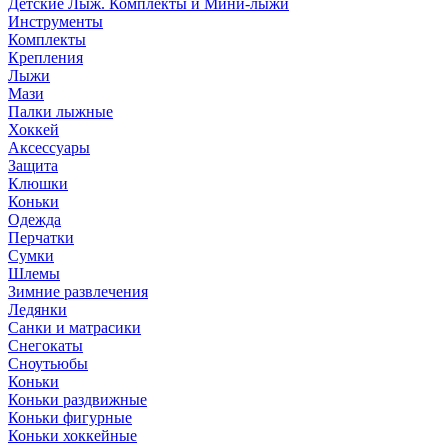
Детские Лыж. Комплекты и Мини-лыжи
Инструменты
Комплекты
Крепления
Лыжи
Мази
Палки лыжные
Хоккей
Аксессуары
Защита
Клюшки
Коньки
Одежда
Перчатки
Сумки
Шлемы
Зимние развлечения
Ледянки
Санки и матрасики
Снегокаты
Сноутьюбы
Коньки
Коньки раздвижные
Коньки фигурные
Коньки хоккейные