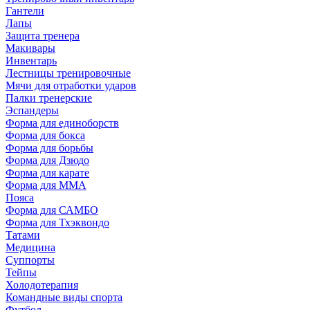
Гантели
Лапы
Защита тренера
Макивары
Инвентарь
Лестницы тренировочные
Мячи для отработки ударов
Палки тренерские
Эспандеры
Форма для единоборств
Форма для бокса
Форма для борьбы
Форма для Дзюдо
Форма для карате
Форма для MMA
Пояса
Форма для САМБО
Форма для Тхэквондо
Татами
Медицина
Суппорты
Тейпы
Холодотерапия
Командные виды спорта
Футбол