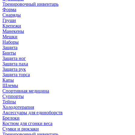
Тренировочный инвентарь
Форма
Снаряды
Груши
Крепежи
Манекены
Мешки
Наборы
Защита
Бинты
Защита ног
Защита паха
Защита рук
Защита торса
Капы
Шлемы
Спортивная медицина
Суппорты
Тейпы
Холодотерапия
Аксессуары для единоборств
Брелоки
Костюм для сгонки веса
Сумки и рюкзаки
Тренировочный инвентарь