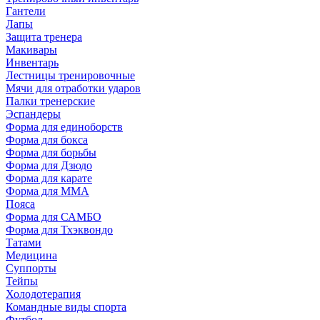
Гантели
Лапы
Защита тренера
Макивары
Инвентарь
Лестницы тренировочные
Мячи для отработки ударов
Палки тренерские
Эспандеры
Форма для единоборств
Форма для бокса
Форма для борьбы
Форма для Дзюдо
Форма для карате
Форма для MMA
Пояса
Форма для САМБО
Форма для Тхэквондо
Татами
Медицина
Суппорты
Тейпы
Холодотерапия
Командные виды спорта
Футбол