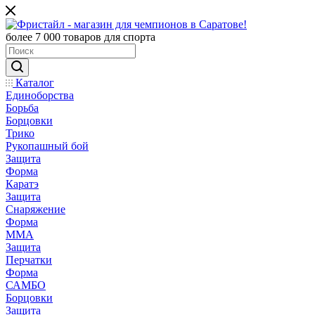
более 7 000 товаров для спорта
Каталог
Единоборства
Борьба
Борцовки
Трико
Рукопашный бой
Защита
Форма
Каратэ
Защита
Снаряжение
Форма
ММА
Защита
Перчатки
Форма
САМБО
Борцовки
Защита