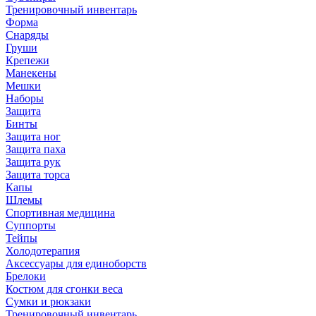
Тренировочный инвентарь
Форма
Снаряды
Груши
Крепежи
Манекены
Мешки
Наборы
Защита
Бинты
Защита ног
Защита паха
Защита рук
Защита торса
Капы
Шлемы
Спортивная медицина
Суппорты
Тейпы
Холодотерапия
Аксессуары для единоборств
Брелоки
Костюм для сгонки веса
Сумки и рюкзаки
Тренировочный инвентарь