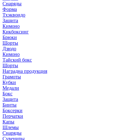
Снаряды
Форма
Тхэквондо
Защита
Кимоно
Кикбоксинг
Брюки
Шорты
Дзюдо
Кимоно
Тайский бокс
Шорты
Наградна продукция
Грамоты
Кубки
Медали
Бокс
Защита
Бинты
Боксерки
Перчатки
Капы
Шлемы
Снаряды
Сувениры