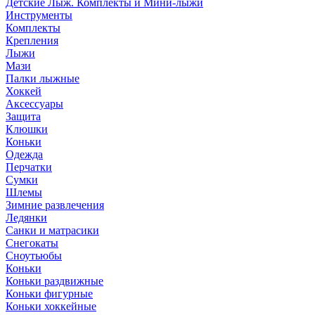
Детские Лыж. Комплекты и Мини-лыжи
Инструменты
Комплекты
Крепления
Лыжи
Мази
Палки лыжные
Хоккей
Аксессуары
Защита
Клюшки
Коньки
Одежда
Перчатки
Сумки
Шлемы
Зимние развлечения
Ледянки
Санки и матрасики
Снегокаты
Сноутьюбы
Коньки
Коньки раздвижные
Коньки фигурные
Коньки хоккейные