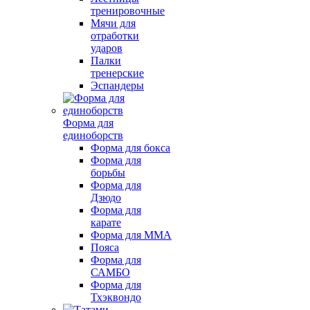
тренировочные
Мячи для
отработки
ударов
Палки
тренерские
Эспандеры
Форма для
единоборств
Форма для бокса
Форма для
борьбы
Форма для
Дзюдо
Форма для
карате
Форма для MMA
Пояса
Форма для
САМБО
Форма для
Тхэквондо