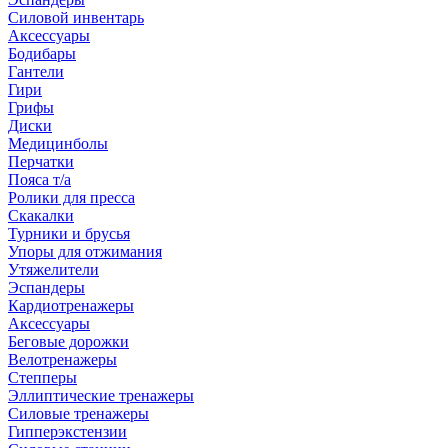
Силовой инвентарь
Аксессуары
Бодибары
Гантели
Гири
Грифы
Диски
Медицинболы
Перчатки
Пояса т/а
Ролики для пресса
Скакалки
Турники и брусья
Упоры для отжимания
Утяжелители
Эспандеры
Кардиотренажеры
Аксессуары
Беговые дорожки
Велотренажеры
Степперы
Эллиптические тренажеры
Силовые тренажеры
Гипперэкстензии