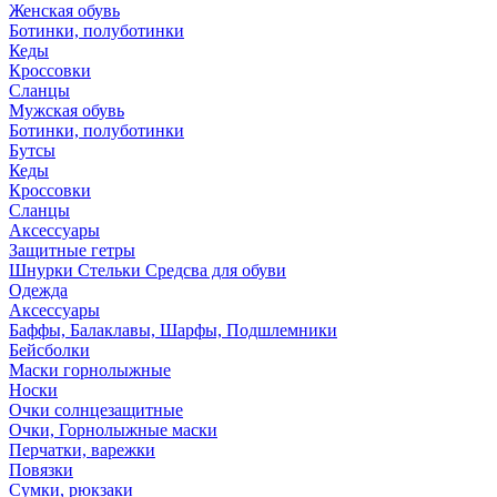
Женская обувь
Ботинки, полуботинки
Кеды
Кроссовки
Сланцы
Мужская обувь
Ботинки, полуботинки
Бутсы
Кеды
Кроссовки
Сланцы
Аксессуары
Защитные гетры
Шнурки Стельки Средсва для обуви
Одежда
Аксессуары
Баффы, Балаклавы, Шарфы, Подшлемники
Бейсболки
Маски горнолыжные
Носки
Очки солнцезащитные
Очки, Горнолыжные маски
Перчатки, варежки
Повязки
Сумки, рюкзаки