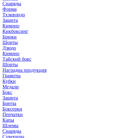
Снаряды
Форма
Тхэквондо
Защита
Кимоно
Кикбоксинг
Брюки
Шорты
Дзюдо
Кимоно
Тайский бокс
Шорты
Наградна продукция
Грамоты
Кубки
Медали
Бокс
Защита
Бинты
Боксерки
Перчатки
Капы
Шлемы
Снаряды
Сувениры