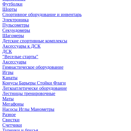
Футболки
Шорты
Спортивное оборудование и инвентарь
Электроника
Пульсометры
Секундомеры
Шагомеры
Детские спортивные комплексы
Аксессуары к ДСК
ДСК
"Веселые старты"
Аксессуары
Гимнастическое оборудование
Игры
Канаты
Конусы Барьеры Стойки Флаги
Легкоатлетическе оборудование
Лестницы тренировочные
Маты
Мегафоны
Насосы Иглы Манометры
Разное
Свистки
Счетчики
Турники и брусья