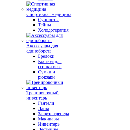
Спортивная медицина
Суппорты
Тейпы
Холодотерапия
Аксессуары для
единоборств
Брелоки
Костюм для
сгонки веса
Сумки и
рюкзаки
Тренировочный
инвентарь
Гантели
Лапы
Защита тренера
Макивары
Инвентарь
Лестницы