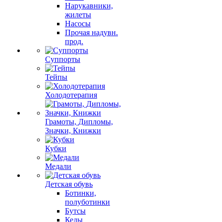
Нарукавники,
жилеты
Насосы
Прочая надувн.
прод.
Суппорты
Тейпы
Холодотерапия
Грамоты, Дипломы,
Значки, Книжки
Кубки
Медали
Детская обувь
Ботинки,
полуботинки
Бутсы
Кеды