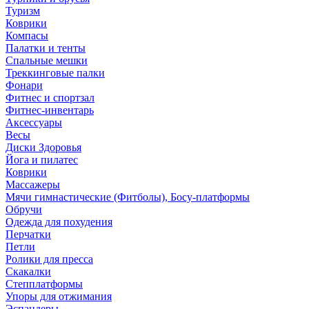
Туризм
Коврики
Компасы
Палатки и тенты
Спальные мешки
Треккинговые палки
Фонари
Фитнес и спортзал
Фитнес-инвентарь
Аксессуары
Весы
Диски Здоровья
Йога и пилатес
Коврики
Массажеры
Мячи гимнастические (Фитболы), Босу-платформы
Обручи
Одежда для похудения
Перчатки
Петли
Ролики для пресса
Скакалки
Степплатформы
Упоры для отжимания
Эспандеры