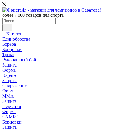
более 7 000 товаров для спорта
Каталог
Единоборства
Борьба
Борцовки
Трико
Рукопашный бой
Защита
Форма
Каратэ
Защита
Снаряжение
Форма
ММА
Защита
Перчатки
Форма
САМБО
Борцовки
Защита