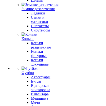
Шлемы
Зимние развлечения
Ледянки
Санки и
матрасики
Снегокаты
Сноутьюбы
Коньки
Коньки
раздвижные
Коньки
фигурные
Коньки
хоккейные
Футбол
Аксессуары
Бутсы
Вратарская
экипировка
Инвентарь
Медицина
Мячи