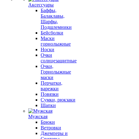
Аксессуары
Баффы,
Балаклавы,
Шарфы,
Подшлемники
Бейсболки
Маски
горнолыжные
Носки
Очки
солнцезащитные
Очки,
Горнолыжные
маски
Перчатки,
варежки
Повязки
Сумки, рюкзаки
Шапки
Мужская
Брюки
Ветровки
Джемперы и
Свитеры