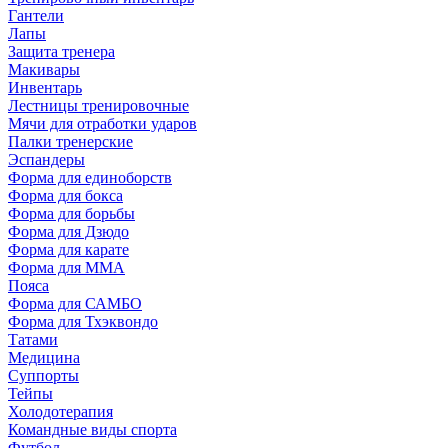
Гантели
Лапы
Защита тренера
Макивары
Инвентарь
Лестницы тренировочные
Мячи для отработки ударов
Палки тренерские
Эспандеры
Форма для единоборств
Форма для бокса
Форма для борьбы
Форма для Дзюдо
Форма для карате
Форма для MMA
Пояса
Форма для САМБО
Форма для Тхэквондо
Татами
Медицина
Суппорты
Тейпы
Холодотерапия
Командные виды спорта
Футбол