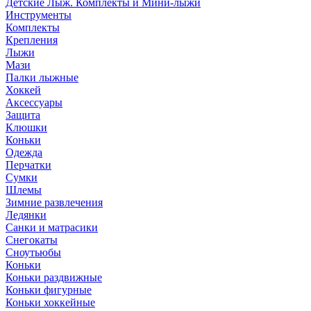
Детские Лыж. Комплекты и Мини-лыжи
Инструменты
Комплекты
Крепления
Лыжи
Мази
Палки лыжные
Хоккей
Аксессуары
Защита
Клюшки
Коньки
Одежда
Перчатки
Сумки
Шлемы
Зимние развлечения
Ледянки
Санки и матрасики
Снегокаты
Сноутьюбы
Коньки
Коньки раздвижные
Коньки фигурные
Коньки хоккейные