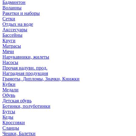
Бадминтон
Воланны
Ракетки и наборы
Сетки
Отдых на воде
Акссесуары
Бассейны
Круги
Матрасы
Мячи
Нарукавники, жилеты
Насосы
Прочая надувн. прод.
Наградная продукция
Грамоты, Дипломы, Значки, Книжки
Кубки
Медали
Обувь
Детская обувь
Ботинки, полуботинки
Бутсы
Кеды
Кроссовки
Сланцы
Чешки, Балетки