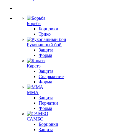
Борьба
Борцовки
Трико
Рукопашный бой
Защита
Форма
Каратэ
Защита
Снаряжение
Форма
ММА
Защита
Перчатки
Форма
САМБО
Борцовки
Защита