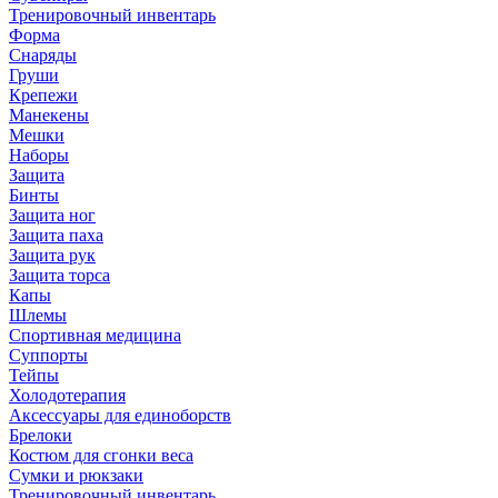
Тренировочный инвентарь
Форма
Снаряды
Груши
Крепежи
Манекены
Мешки
Наборы
Защита
Бинты
Защита ног
Защита паха
Защита рук
Защита торса
Капы
Шлемы
Спортивная медицина
Суппорты
Тейпы
Холодотерапия
Аксессуары для единоборств
Брелоки
Костюм для сгонки веса
Сумки и рюкзаки
Тренировочный инвентарь