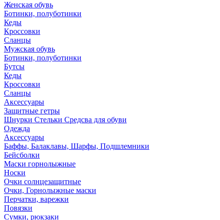
Женская обувь
Ботинки, полуботинки
Кеды
Кроссовки
Сланцы
Мужская обувь
Ботинки, полуботинки
Бутсы
Кеды
Кроссовки
Сланцы
Аксессуары
Защитные гетры
Шнурки Стельки Средсва для обуви
Одежда
Аксессуары
Баффы, Балаклавы, Шарфы, Подшлемники
Бейсболки
Маски горнолыжные
Носки
Очки солнцезащитные
Очки, Горнолыжные маски
Перчатки, варежки
Повязки
Сумки, рюкзаки