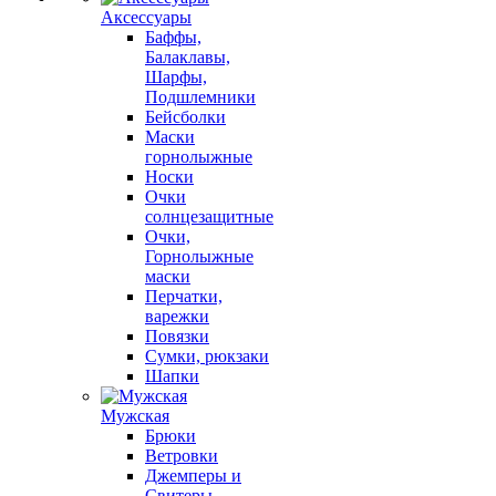
Аксессуары
Баффы,
Балаклавы,
Шарфы,
Подшлемники
Бейсболки
Маски
горнолыжные
Носки
Очки
солнцезащитные
Очки,
Горнолыжные
маски
Перчатки,
варежки
Повязки
Сумки, рюкзаки
Шапки
Мужская
Брюки
Ветровки
Джемперы и
Свитеры