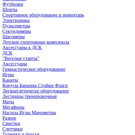
Футболки
Шорты
Спортивное оборудование и инвентарь
Электроника
Пульсометры
Секундомеры
Шагомеры
Детские спортивные комплексы
Аксессуары к ДСК
ДСК
"Веселые старты"
Аксессуары
Гимнастическое оборудование
Игры
Канаты
Конусы Барьеры Стойки Флаги
Легкоатлетическе оборудование
Лестницы тренировочные
Маты
Мегафоны
Насосы Иглы Манометры
Разное
Свистки
Счетчики
Турники и брусья