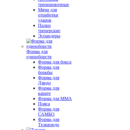
тренировочные
Мячи для
отработки
ударов
Палки
тренерские
Эспандеры
Форма для
единоборств
Форма для бокса
Форма для
борьбы
Форма для
Дзюдо
Форма для
карате
Форма для MMA
Пояса
Форма для
САМБО
Форма для
Тхэквондо