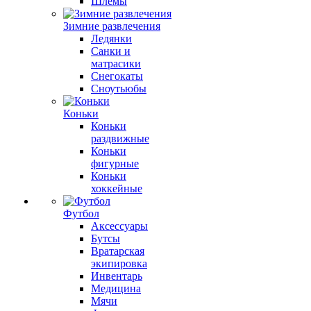
Шлемы
Зимние развлечения
Ледянки
Санки и
матрасики
Снегокаты
Сноутьюбы
Коньки
Коньки
раздвижные
Коньки
фигурные
Коньки
хоккейные
Футбол
Аксессуары
Бутсы
Вратарская
экипировка
Инвентарь
Медицина
Мячи