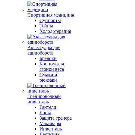
Спортивная медицина
Суппорты
Тейпы
Холодотерапия
Аксессуары для
единоборств
Брелоки
Костюм для
сгонки веса
Сумки и
рюкзаки
Тренировочный
инвентарь
Гантели
Лапы
Защита тренера
Макивары
Инвентарь
Лестницы