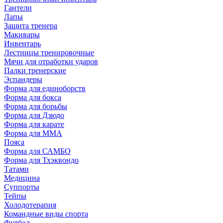
Гантели
Лапы
Защита тренера
Макивары
Инвентарь
Лестницы тренировочные
Мячи для отработки ударов
Палки тренерские
Эспандеры
Форма для единоборств
Форма для бокса
Форма для борьбы
Форма для Дзюдо
Форма для карате
Форма для MMA
Пояса
Форма для САМБО
Форма для Тхэквондо
Татами
Медицина
Суппорты
Тейпы
Холодотерапия
Командные виды спорта
Футбол