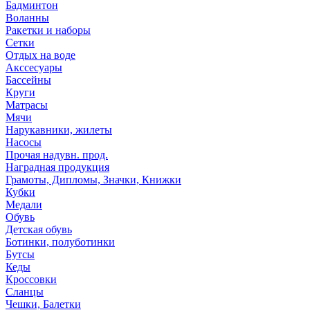
Бадминтон
Воланны
Ракетки и наборы
Сетки
Отдых на воде
Акссесуары
Бассейны
Круги
Матрасы
Мячи
Нарукавники, жилеты
Насосы
Прочая надувн. прод.
Наградная продукция
Грамоты, Дипломы, Значки, Книжки
Кубки
Медали
Обувь
Детская обувь
Ботинки, полуботинки
Бутсы
Кеды
Кроссовки
Сланцы
Чешки, Балетки