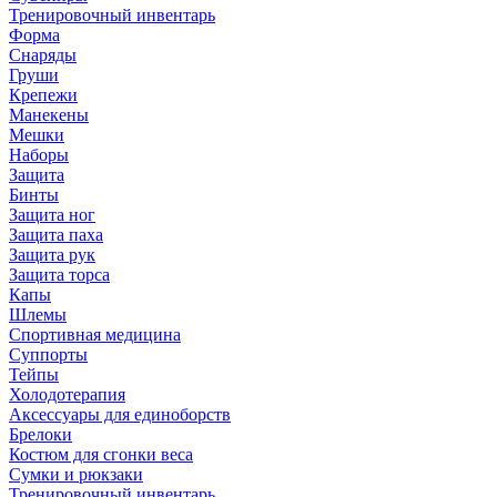
Тренировочный инвентарь
Форма
Снаряды
Груши
Крепежи
Манекены
Мешки
Наборы
Защита
Бинты
Защита ног
Защита паха
Защита рук
Защита торса
Капы
Шлемы
Спортивная медицина
Суппорты
Тейпы
Холодотерапия
Аксессуары для единоборств
Брелоки
Костюм для сгонки веса
Сумки и рюкзаки
Тренировочный инвентарь