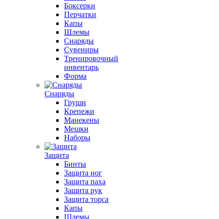
Боксерки
Перчатки
Капы
Шлемы
Снаряды
Сувениры
Тренировочный
инвентарь
Форма
Снаряды
Груши
Крепежи
Манекены
Мешки
Наборы
Защита
Бинты
Защита ног
Защита паха
Защита рук
Защита торса
Капы
Шлемы