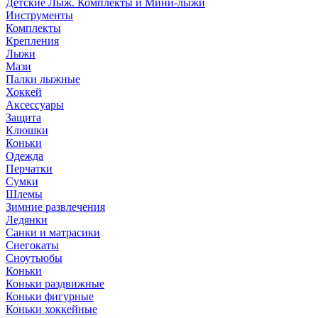
Детские Лыж. Комплекты и Мини-лыжи
Инструменты
Комплекты
Крепления
Лыжи
Мази
Палки лыжные
Хоккей
Аксессуары
Защита
Клюшки
Коньки
Одежда
Перчатки
Сумки
Шлемы
Зимние развлечения
Ледянки
Санки и матрасики
Снегокаты
Сноутьюбы
Коньки
Коньки раздвижные
Коньки фигурные
Коньки хоккейные