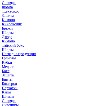
Снаряды
Форма
Тхэквондо
Защита
Кимоно
Кикбоксинг
Брюки
Шорты
Дзюдо
Кимоно
Тайский бокс
Шорты
Наградна продукция
Грамоты
Кубки
Медали
Бокс
Защита
Бинты
Боксерки
Перчатки
Капы
Шлемы
Снаряды
Сувениры