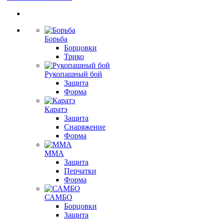
Борьба
Борцовки
Трико
Рукопашный бой
Защита
Форма
Каратэ
Защита
Снаряжение
Форма
ММА
Защита
Перчатки
Форма
САМБО
Борцовки
Защита