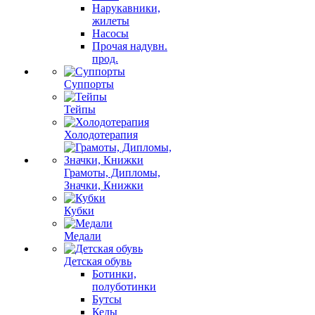
Нарукавники,
жилеты
Насосы
Прочая надувн.
прод.
Суппорты
Тейпы
Холодотерапия
Грамоты, Дипломы,
Значки, Книжки
Кубки
Медали
Детская обувь
Ботинки,
полуботинки
Бутсы
Кеды