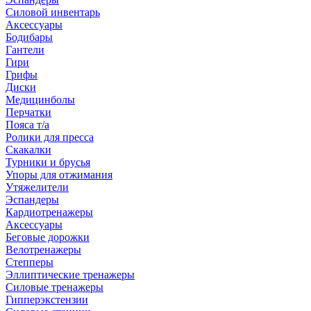
Силовой инвентарь
Аксессуары
Бодибары
Гантели
Гири
Грифы
Диски
Медицинболы
Перчатки
Пояса т/а
Ролики для пресса
Скакалки
Турники и брусья
Упоры для отжимания
Утяжелители
Эспандеры
Кардиотренажеры
Аксессуары
Беговые дорожки
Велотренажеры
Степперы
Эллиптические тренажеры
Силовые тренажеры
Гипперэкстензии