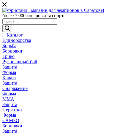
более 7 000 товаров для спорта
Каталог
Единоборства
Борьба
Борцовки
Трико
Рукопашный бой
Защита
Форма
Каратэ
Защита
Снаряжение
Форма
ММА
Защита
Перчатки
Форма
САМБО
Борцовки
Защита