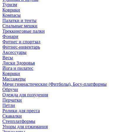
Туризм
Коврики
Компасы
Палатки и тенты
Спальные мешки
Треккинговые палки
Фонари
Фитнес и спортзал
Фитнес-инвентарь
Аксессуары
Весы
Диски Здоровья
Йога и пилатес
Коврики
Массажеры
Мячи гимнастические (Фитболы), Босу-платформы
Обручи
Одежда для похудения
Перчатки
Петли
Ролики для пресса
Скакалки
Степплатформы
Упоры для отжимания
Эспандеры