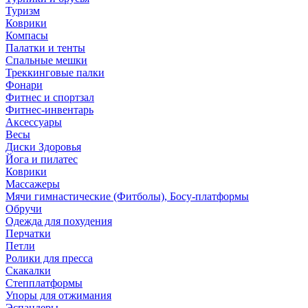
Туризм
Коврики
Компасы
Палатки и тенты
Спальные мешки
Треккинговые палки
Фонари
Фитнес и спортзал
Фитнес-инвентарь
Аксессуары
Весы
Диски Здоровья
Йога и пилатес
Коврики
Массажеры
Мячи гимнастические (Фитболы), Босу-платформы
Обручи
Одежда для похудения
Перчатки
Петли
Ролики для пресса
Скакалки
Степплатформы
Упоры для отжимания
Эспандеры