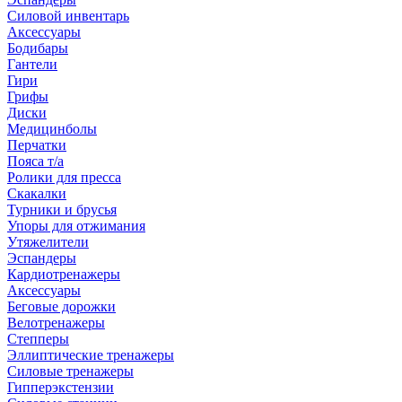
Силовой инвентарь
Аксессуары
Бодибары
Гантели
Гири
Грифы
Диски
Медицинболы
Перчатки
Пояса т/а
Ролики для пресса
Скакалки
Турники и брусья
Упоры для отжимания
Утяжелители
Эспандеры
Кардиотренажеры
Аксессуары
Беговые дорожки
Велотренажеры
Степперы
Эллиптические тренажеры
Силовые тренажеры
Гипперэкстензии