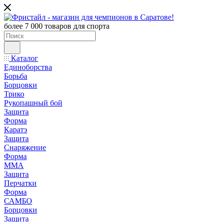
более 7 000 товаров для спорта
Каталог
Единоборства
Борьба
Борцовки
Трико
Рукопашный бой
Защита
Форма
Каратэ
Защита
Снаряжение
Форма
ММА
Защита
Перчатки
Форма
САМБО
Борцовки
Защита