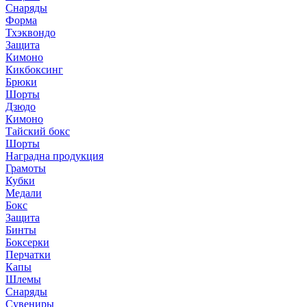
Снаряды
Форма
Тхэквондо
Защита
Кимоно
Кикбоксинг
Брюки
Шорты
Дзюдо
Кимоно
Тайский бокс
Шорты
Наградна продукция
Грамоты
Кубки
Медали
Бокс
Защита
Бинты
Боксерки
Перчатки
Капы
Шлемы
Снаряды
Сувениры