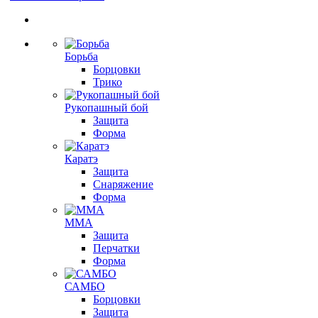
Борьба
Борцовки
Трико
Рукопашный бой
Защита
Форма
Каратэ
Защита
Снаряжение
Форма
ММА
Защита
Перчатки
Форма
САМБО
Борцовки
Защита