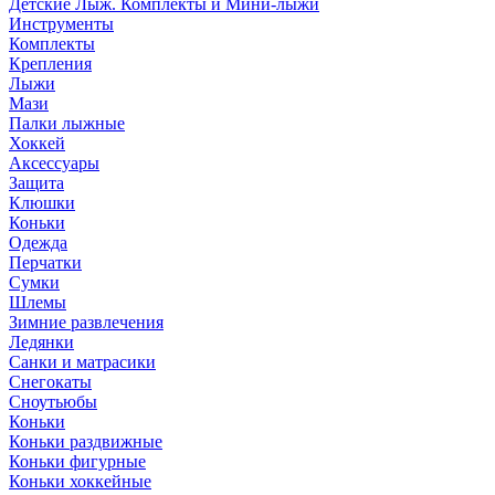
Детские Лыж. Комплекты и Мини-лыжи
Инструменты
Комплекты
Крепления
Лыжи
Мази
Палки лыжные
Хоккей
Аксессуары
Защита
Клюшки
Коньки
Одежда
Перчатки
Сумки
Шлемы
Зимние развлечения
Ледянки
Санки и матрасики
Снегокаты
Сноутьюбы
Коньки
Коньки раздвижные
Коньки фигурные
Коньки хоккейные