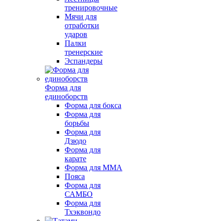
тренировочные
Мячи для
отработки
ударов
Палки
тренерские
Эспандеры
Форма для
единоборств
Форма для бокса
Форма для
борьбы
Форма для
Дзюдо
Форма для
карате
Форма для MMA
Пояса
Форма для
САМБО
Форма для
Тхэквондо