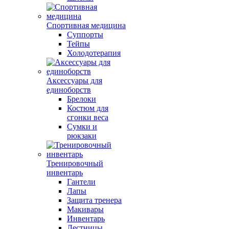
Спортивная медицина
Суппорты
Тейпы
Холодотерапия
Аксессуары для
единоборств
Брелоки
Костюм для
сгонки веса
Сумки и
рюкзаки
Тренировочный
инвентарь
Гантели
Лапы
Защита тренера
Макивары
Инвентарь
Лестницы