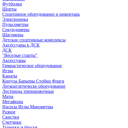
Футболки
Шорты
Спортивное оборудование и инвентарь
Электроника
Пульсометры
Секундомеры
Шагомеры
Детские спортивные комплексы
Аксессуары к ДСК
ДСК
"Веселые старты"
Аксессуары
Гимнастическое оборудование
Игры
Канаты
Конусы Барьеры Стойки Флаги
Легкоатлетическе оборудование
Лестницы тренировочные
Маты
Мегафоны
Насосы Иглы Манометры
Разное
Свистки
Счетчики
Турники и брусья