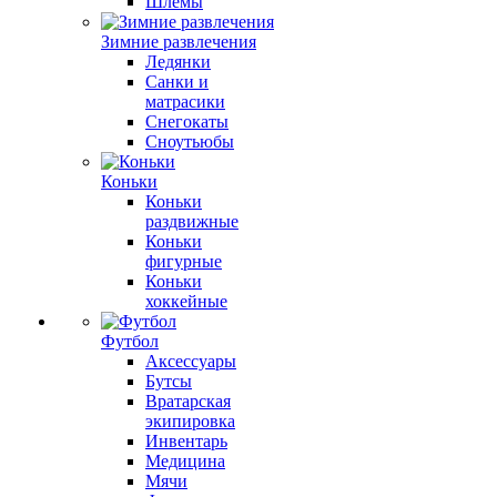
Шлемы
Зимние развлечения
Ледянки
Санки и
матрасики
Снегокаты
Сноутьюбы
Коньки
Коньки
раздвижные
Коньки
фигурные
Коньки
хоккейные
Футбол
Аксессуары
Бутсы
Вратарская
экипировка
Инвентарь
Медицина
Мячи