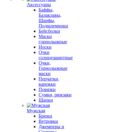
Аксессуары
Баффы,
Балаклавы,
Шарфы,
Подшлемники
Бейсболки
Маски
горнолыжные
Носки
Очки
солнцезащитные
Очки,
Горнолыжные
маски
Перчатки,
варежки
Повязки
Сумки, рюкзаки
Шапки
Мужская
Брюки
Ветровки
Джемперы и
Свитеры