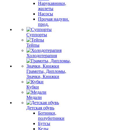
Нарукавники,
жилеты
Насосы
Прочая надувн.
прод.
Суппорты
Тейпы
Холодотерапия
Грамоты, Дипломы,
Значки, Книжки
Кубки
Медали
Детская обувь
Ботинки,
полуботинки
Бутсы
Кеды