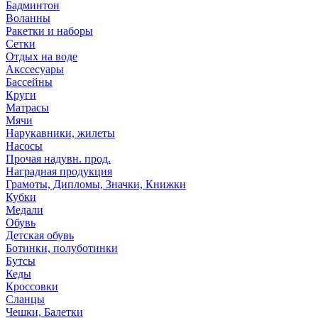
Бадминтон
Воланны
Ракетки и наборы
Сетки
Отдых на воде
Акссесуары
Бассейны
Круги
Матрасы
Мячи
Нарукавники, жилеты
Насосы
Прочая надувн. прод.
Наградная продукция
Грамоты, Дипломы, Значки, Книжки
Кубки
Медали
Обувь
Детская обувь
Ботинки, полуботинки
Бутсы
Кеды
Кроссовки
Сланцы
Чешки, Балетки