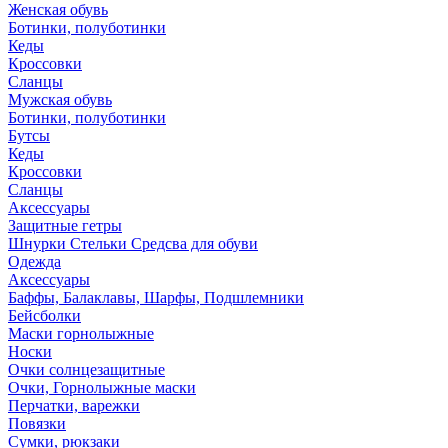
Женская обувь
Ботинки, полуботинки
Кеды
Кроссовки
Сланцы
Мужская обувь
Ботинки, полуботинки
Бутсы
Кеды
Кроссовки
Сланцы
Аксессуары
Защитные гетры
Шнурки Стельки Средсва для обуви
Одежда
Аксессуары
Баффы, Балаклавы, Шарфы, Подшлемники
Бейсболки
Маски горнолыжные
Носки
Очки солнцезащитные
Очки, Горнолыжные маски
Перчатки, варежки
Повязки
Сумки, рюкзаки