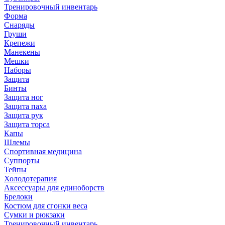
Тренировочный инвентарь
Форма
Снаряды
Груши
Крепежи
Манекены
Мешки
Наборы
Защита
Бинты
Защита ног
Защита паха
Защита рук
Защита торса
Капы
Шлемы
Спортивная медицина
Суппорты
Тейпы
Холодотерапия
Аксессуары для единоборств
Брелоки
Костюм для сгонки веса
Сумки и рюкзаки
Тренировочный инвентарь