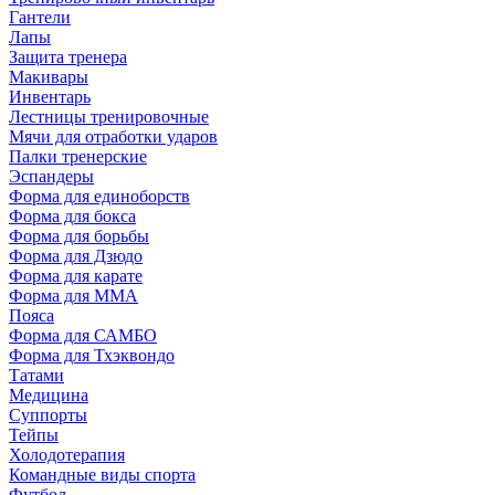
Гантели
Лапы
Защита тренера
Макивары
Инвентарь
Лестницы тренировочные
Мячи для отработки ударов
Палки тренерские
Эспандеры
Форма для единоборств
Форма для бокса
Форма для борьбы
Форма для Дзюдо
Форма для карате
Форма для MMA
Пояса
Форма для САМБО
Форма для Тхэквондо
Татами
Медицина
Суппорты
Тейпы
Холодотерапия
Командные виды спорта
Футбол