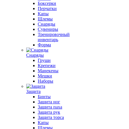
Боксерки
Перчатки
Капы
Шлемы
Снаряды
Сувениры
Тренировочный
инвентарь
Форма
Снаряды
Груши
Крепежи
Манекены
Мешки
Наборы
Защита
Бинты
Защита ног
Защита паха
Защита рук
Защита торса
Капы
Шлемы