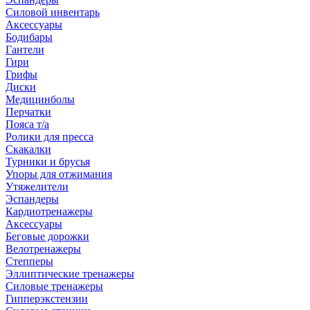
Силовой инвентарь
Аксессуары
Бодибары
Гантели
Гири
Грифы
Диски
Медицинболы
Перчатки
Пояса т/а
Ролики для пресса
Скакалки
Турники и брусья
Упоры для отжимания
Утяжелители
Эспандеры
Кардиотренажеры
Аксессуары
Беговые дорожки
Велотренажеры
Степперы
Эллиптические тренажеры
Силовые тренажеры
Гипперэкстензии