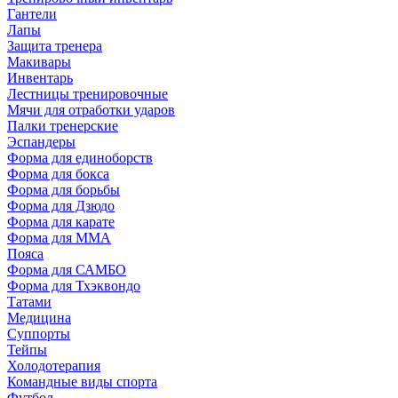
Гантели
Лапы
Защита тренера
Макивары
Инвентарь
Лестницы тренировочные
Мячи для отработки ударов
Палки тренерские
Эспандеры
Форма для единоборств
Форма для бокса
Форма для борьбы
Форма для Дзюдо
Форма для карате
Форма для MMA
Пояса
Форма для САМБО
Форма для Тхэквондо
Татами
Медицина
Суппорты
Тейпы
Холодотерапия
Командные виды спорта
Футбол