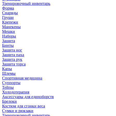
Тренировочный инвентарь
Форма
Снаряды
Груши
Крепежи
Манекены
Мешки
Наборы
Защита
Бинты
Защита ног
Защита паха
Защита рук
Защита торса
Капы
Шлемы
Спортивная медицина
Суппорты
Тейпы
Холодотерапия
Аксессуары для единоборств
Брелоки
Костюм для сгонки веса
Сумки и рюкзаки
Тренировочный инвентарь