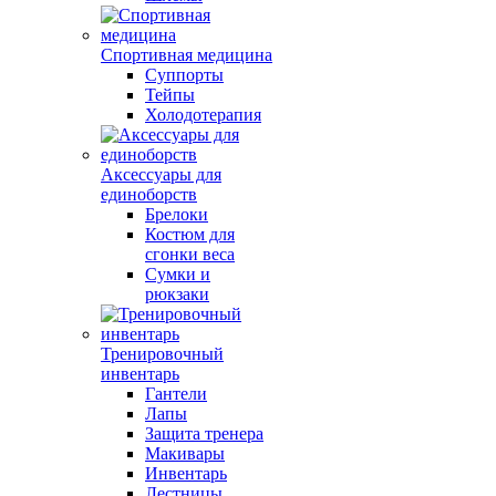
Спортивная медицина
Суппорты
Тейпы
Холодотерапия
Аксессуары для
единоборств
Брелоки
Костюм для
сгонки веса
Сумки и
рюкзаки
Тренировочный
инвентарь
Гантели
Лапы
Защита тренера
Макивары
Инвентарь
Лестницы