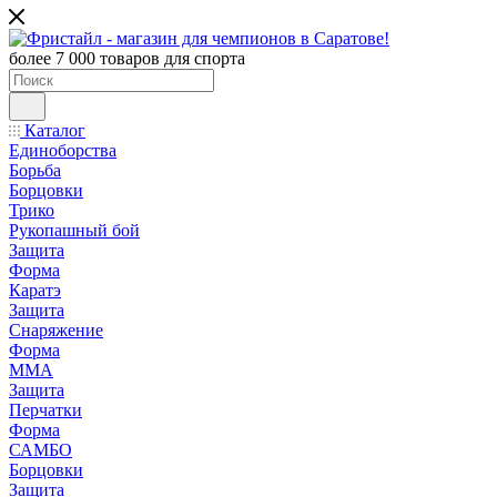
более 7 000 товаров для спорта
Каталог
Единоборства
Борьба
Борцовки
Трико
Рукопашный бой
Защита
Форма
Каратэ
Защита
Снаряжение
Форма
ММА
Защита
Перчатки
Форма
САМБО
Борцовки
Защита