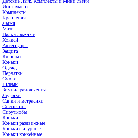
Детские Лыж. Комплекты и Мини-лыжи
Инструменты
Комплекты
Крепления
Лыжи
Мази
Палки лыжные
Хоккей
Аксессуары
Защита
Клюшки
Коньки
Одежда
Перчатки
Сумки
Шлемы
Зимние развлечения
Ледянки
Санки и матрасики
Снегокаты
Сноутьюбы
Коньки
Коньки раздвижные
Коньки фигурные
Коньки хоккейные