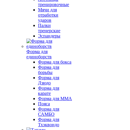
тренировочные
Мячи для
отработки
ударов
Палки
тренерские
Эспандеры
Форма для
единоборств
Форма для бокса
Форма для
борьбы
Форма для
Дзюдо
Форма для
карате
Форма для MMA
Пояса
Форма для
САМБО
Форма для
Тхэквондо