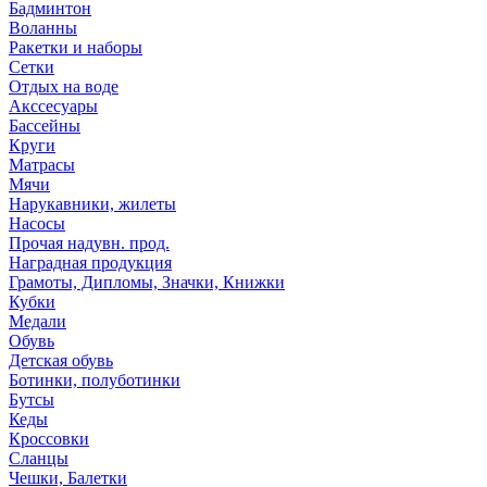
Бадминтон
Воланны
Ракетки и наборы
Сетки
Отдых на воде
Акссесуары
Бассейны
Круги
Матрасы
Мячи
Нарукавники, жилеты
Насосы
Прочая надувн. прод.
Наградная продукция
Грамоты, Дипломы, Значки, Книжки
Кубки
Медали
Обувь
Детская обувь
Ботинки, полуботинки
Бутсы
Кеды
Кроссовки
Сланцы
Чешки, Балетки