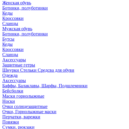
Женская обувь
Ботинки, полуботинки
Кеды
Кроссовки
Сланцы
Мужская обувь
Ботинки, полуботинки
Бутсы
Кеды
Кроссовки
Сланцы
Аксессуары
Защитные гетры
Шнурки Стельки Средсва для обуви
Одежда
Аксессуары
Баффы, Балаклавы, Шарфы, Подшлемники
Бейсболки
Маски горнолыжные
Носки
Очки солнцезащитные
Очки, Горнолыжные маски
Перчатки, варежки
Повязки
Сумки, рюкзаки