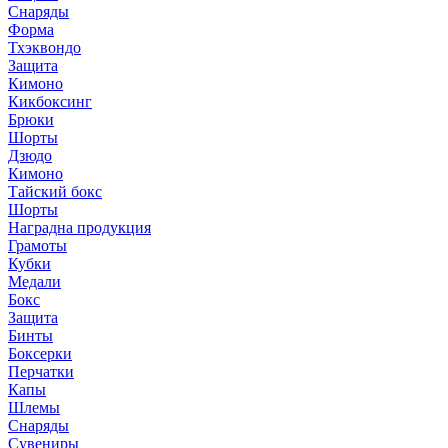
Снаряды
Форма
Тхэквондо
Защита
Кимоно
Кикбоксинг
Брюки
Шорты
Дзюдо
Кимоно
Тайский бокс
Шорты
Наградна продукция
Грамоты
Кубки
Медали
Бокс
Защита
Бинты
Боксерки
Перчатки
Капы
Шлемы
Снаряды
Сувениры