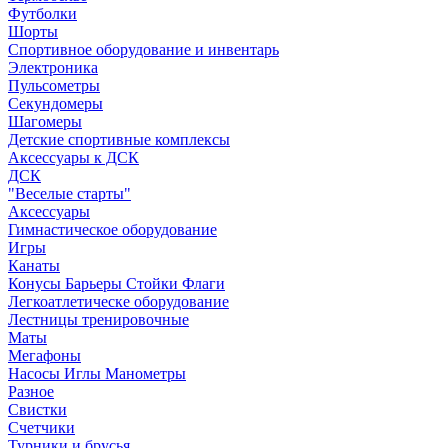
Футболки
Шорты
Спортивное оборудование и инвентарь
Электроника
Пульсометры
Секундомеры
Шагомеры
Детские спортивные комплексы
Аксессуары к ДСК
ДСК
"Веселые старты"
Аксессуары
Гимнастическое оборудование
Игры
Канаты
Конусы Барьеры Стойки Флаги
Легкоатлетическе оборудование
Лестницы тренировочные
Маты
Мегафоны
Насосы Иглы Манометры
Разное
Свистки
Счетчики
Турники и брусья