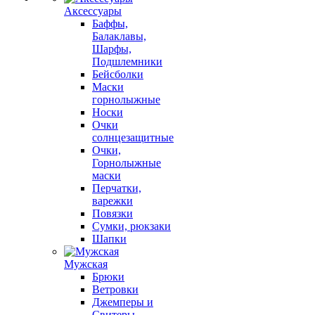
Аксессуары
Баффы,
Балаклавы,
Шарфы,
Подшлемники
Бейсболки
Маски
горнолыжные
Носки
Очки
солнцезащитные
Очки,
Горнолыжные
маски
Перчатки,
варежки
Повязки
Сумки, рюкзаки
Шапки
Мужская
Брюки
Ветровки
Джемперы и
Свитеры