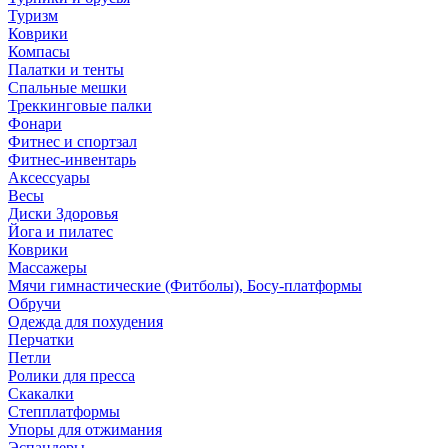
Туризм
Коврики
Компасы
Палатки и тенты
Спальные мешки
Треккинговые палки
Фонари
Фитнес и спортзал
Фитнес-инвентарь
Аксессуары
Весы
Диски Здоровья
Йога и пилатес
Коврики
Массажеры
Мячи гимнастические (Фитболы), Босу-платформы
Обручи
Одежда для похудения
Перчатки
Петли
Ролики для пресса
Скакалки
Степплатформы
Упоры для отжимания
Эспандеры