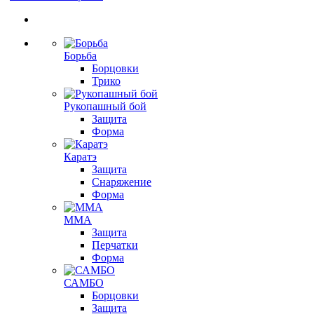
Борьба
Борцовки
Трико
Рукопашный бой
Защита
Форма
Каратэ
Защита
Снаряжение
Форма
ММА
Защита
Перчатки
Форма
САМБО
Борцовки
Защита