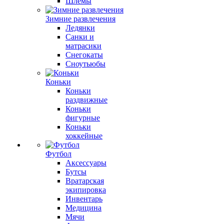
Шлемы
Зимние развлечения
Ледянки
Санки и
матрасики
Снегокаты
Сноутьюбы
Коньки
Коньки
раздвижные
Коньки
фигурные
Коньки
хоккейные
Футбол
Аксессуары
Бутсы
Вратарская
экипировка
Инвентарь
Медицина
Мячи