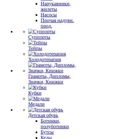
Нарукавники,
жилеты
Насосы
Прочая надувн.
прод.
Суппорты
Тейпы
Холодотерапия
Грамоты, Дипломы,
Значки, Книжки
Кубки
Медали
Детская обувь
Ботинки,
полуботинки
Бутсы
Кеды