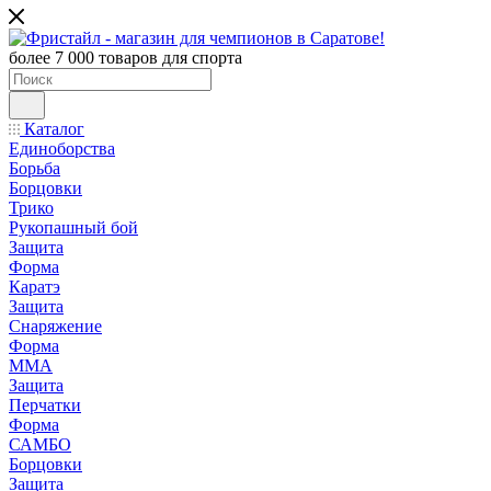
более 7 000 товаров для спорта
Каталог
Единоборства
Борьба
Борцовки
Трико
Рукопашный бой
Защита
Форма
Каратэ
Защита
Снаряжение
Форма
ММА
Защита
Перчатки
Форма
САМБО
Борцовки
Защита