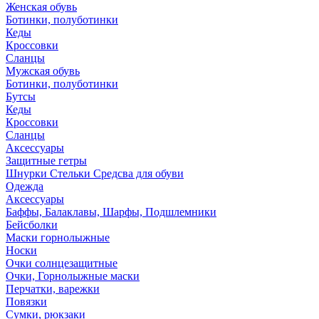
Женская обувь
Ботинки, полуботинки
Кеды
Кроссовки
Сланцы
Мужская обувь
Ботинки, полуботинки
Бутсы
Кеды
Кроссовки
Сланцы
Аксессуары
Защитные гетры
Шнурки Стельки Средсва для обуви
Одежда
Аксессуары
Баффы, Балаклавы, Шарфы, Подшлемники
Бейсболки
Маски горнолыжные
Носки
Очки солнцезащитные
Очки, Горнолыжные маски
Перчатки, варежки
Повязки
Сумки, рюкзаки