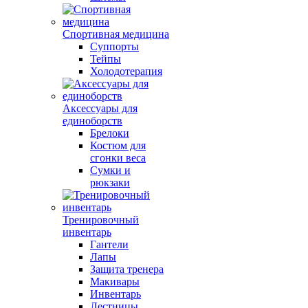
Спортивная медицина
Суппорты
Тейпы
Холодотерапия
Аксессуары для
единоборств
Брелоки
Костюм для
сгонки веса
Сумки и
рюкзаки
Тренировочный
инвентарь
Гантели
Лапы
Защита тренера
Макивары
Инвентарь
Лестницы