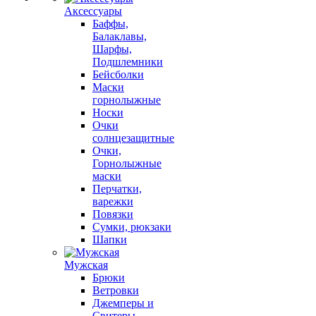
Аксессуары
Баффы,
Балаклавы,
Шарфы,
Подшлемники
Бейсболки
Маски
горнолыжные
Носки
Очки
солнцезащитные
Очки,
Горнолыжные
маски
Перчатки,
варежки
Повязки
Сумки, рюкзаки
Шапки
Мужская
Брюки
Ветровки
Джемперы и
Свитеры