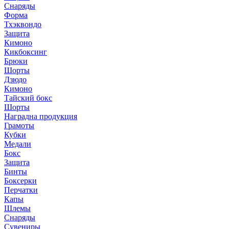
Снаряды
Форма
Тхэквондо
Защита
Кимоно
Кикбоксинг
Брюки
Шорты
Дзюдо
Кимоно
Тайский бокс
Шорты
Наградна продукция
Грамоты
Кубки
Медали
Бокс
Защита
Бинты
Боксерки
Перчатки
Капы
Шлемы
Снаряды
Сувениры