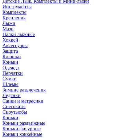
Детские Лыж. Комплекты и Мини-лыжи
Инструменты
Комплекты
Крепления
Лыжи
Мази
Палки лыжные
Хоккей
Аксессуары
Защита
Клюшки
Коньки
Одежда
Перчатки
Сумки
Шлемы
Зимние развлечения
Ледянки
Санки и матрасики
Снегокаты
Сноутьюбы
Коньки
Коньки раздвижные
Коньки фигурные
Коньки хоккейные