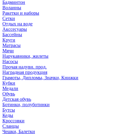
Бадминтон
Воланны
Ракетки и наборы
Сетки
Отдых на воде
Акссесуары
Бассейны
Круги
Матрасы
Мячи
Нарукавники, жилеты
Насосы
Прочая надувн. прод.
Наградная продукция
Грамоты, Дипломы, Значки, Книжки
Кубки
Медали
Обувь
Детская обувь
Ботинки, полуботинки
Бутсы
Кеды
Кроссовки
Сланцы
Чешки, Балетки