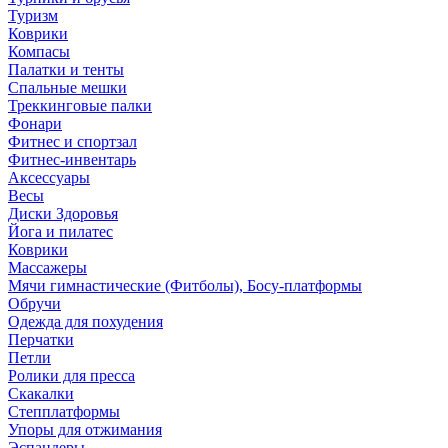
Туризм
Коврики
Компасы
Палатки и тенты
Спальные мешки
Треккинговые палки
Фонари
Фитнес и спортзал
Фитнес-инвентарь
Аксессуары
Весы
Диски Здоровья
Йога и пилатес
Коврики
Массажеры
Мячи гимнастические (Фитболы), Босу-платформы
Обручи
Одежда для похудения
Перчатки
Петли
Ролики для пресса
Скакалки
Степплатформы
Упоры для отжимания
Эспандеры