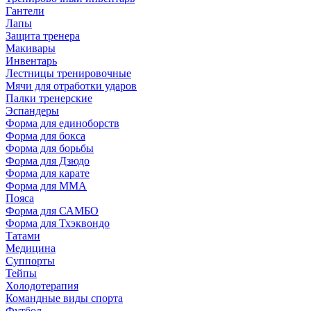
Гантели
Лапы
Защита тренера
Макивары
Инвентарь
Лестницы тренировочные
Мячи для отработки ударов
Палки тренерские
Эспандеры
Форма для единоборств
Форма для бокса
Форма для борьбы
Форма для Дзюдо
Форма для карате
Форма для MMA
Пояса
Форма для САМБО
Форма для Тхэквондо
Татами
Медицина
Суппорты
Тейпы
Холодотерапия
Командные виды спорта
Футбол