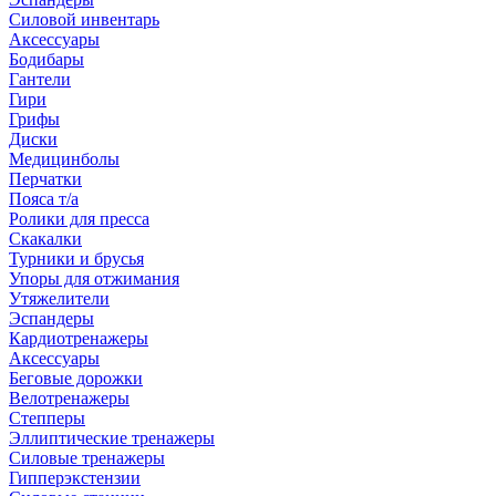
Силовой инвентарь
Аксессуары
Бодибары
Гантели
Гири
Грифы
Диски
Медицинболы
Перчатки
Пояса т/а
Ролики для пресса
Скакалки
Турники и брусья
Упоры для отжимания
Утяжелители
Эспандеры
Кардиотренажеры
Аксессуары
Беговые дорожки
Велотренажеры
Степперы
Эллиптические тренажеры
Силовые тренажеры
Гипперэкстензии