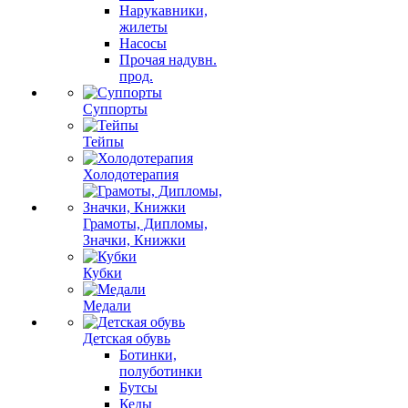
Нарукавники,
жилеты
Насосы
Прочая надувн.
прод.
Суппорты
Тейпы
Холодотерапия
Грамоты, Дипломы,
Значки, Книжки
Кубки
Медали
Детская обувь
Ботинки,
полуботинки
Бутсы
Кеды