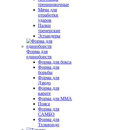
тренировочные
Мячи для
отработки
ударов
Палки
тренерские
Эспандеры
Форма для
единоборств
Форма для бокса
Форма для
борьбы
Форма для
Дзюдо
Форма для
карате
Форма для MMA
Пояса
Форма для
САМБО
Форма для
Тхэквондо