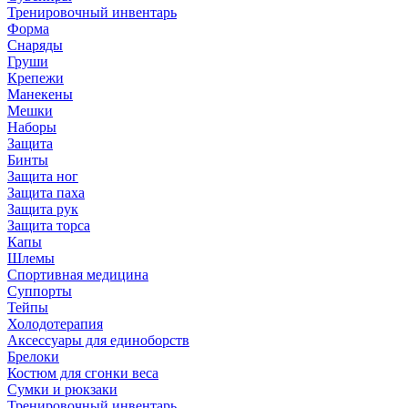
Тренировочный инвентарь
Форма
Снаряды
Груши
Крепежи
Манекены
Мешки
Наборы
Защита
Бинты
Защита ног
Защита паха
Защита рук
Защита торса
Капы
Шлемы
Спортивная медицина
Суппорты
Тейпы
Холодотерапия
Аксессуары для единоборств
Брелоки
Костюм для сгонки веса
Сумки и рюкзаки
Тренировочный инвентарь