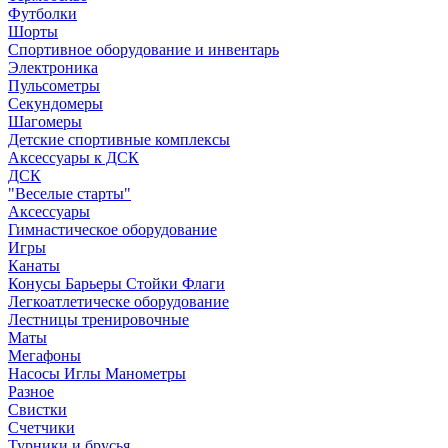
Футболки
Шорты
Спортивное оборудование и инвентарь
Электроника
Пульсометры
Секундомеры
Шагомеры
Детские спортивные комплексы
Аксессуары к ДСК
ДСК
"Веселые старты"
Аксессуары
Гимнастическое оборудование
Игры
Канаты
Конусы Барьеры Стойки Флаги
Легкоатлетическе оборудование
Лестницы тренировочные
Маты
Мегафоны
Насосы Иглы Манометры
Разное
Свистки
Счетчики
Турники и брусья