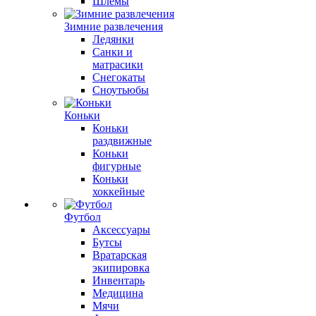
Шлемы
Зимние развлечения
Ледянки
Санки и
матрасики
Снегокаты
Сноутьюбы
Коньки
Коньки
раздвижные
Коньки
фигурные
Коньки
хоккейные
Футбол
Аксессуары
Бутсы
Вратарская
экипировка
Инвентарь
Медицина
Мячи