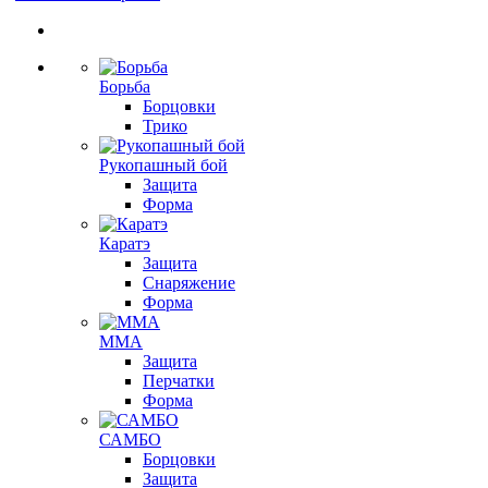
Борьба
Борцовки
Трико
Рукопашный бой
Защита
Форма
Каратэ
Защита
Снаряжение
Форма
ММА
Защита
Перчатки
Форма
САМБО
Борцовки
Защита