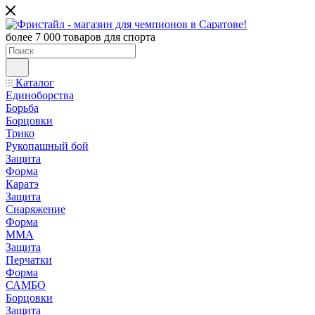
более 7 000 товаров для спорта
Каталог
Единоборства
Борьба
Борцовки
Трико
Рукопашный бой
Защита
Форма
Каратэ
Защита
Снаряжение
Форма
ММА
Защита
Перчатки
Форма
САМБО
Борцовки
Защита