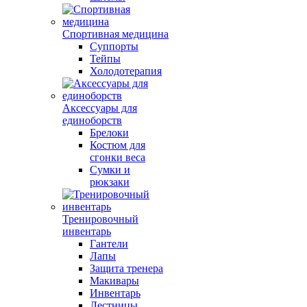
Спортивная медицина
Суппорты
Тейпы
Холодотерапия
Аксессуары для
единоборств
Брелоки
Костюм для
сгонки веса
Сумки и
рюкзаки
Тренировочный
инвентарь
Гантели
Лапы
Защита тренера
Макивары
Инвентарь
Лестницы