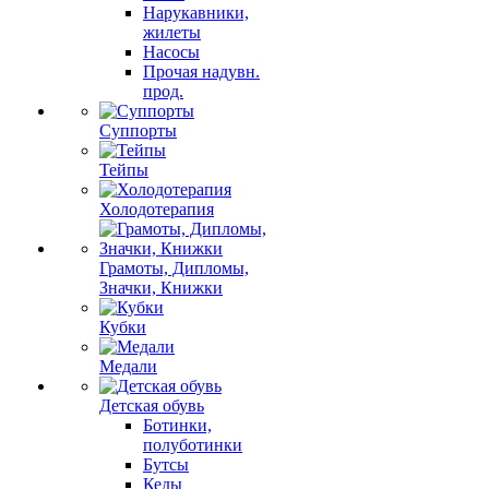
Нарукавники,
жилеты
Насосы
Прочая надувн.
прод.
Суппорты
Тейпы
Холодотерапия
Грамоты, Дипломы,
Значки, Книжки
Кубки
Медали
Детская обувь
Ботинки,
полуботинки
Бутсы
Кеды