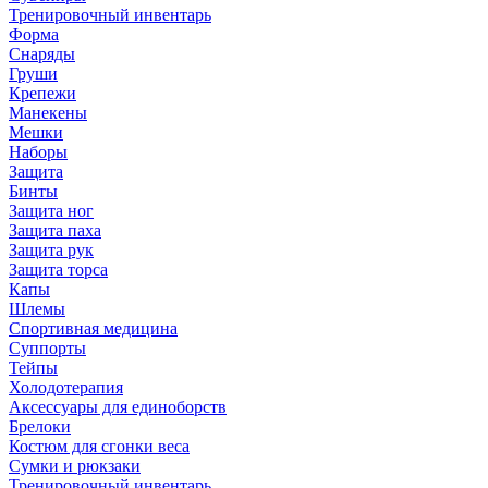
Тренировочный инвентарь
Форма
Снаряды
Груши
Крепежи
Манекены
Мешки
Наборы
Защита
Бинты
Защита ног
Защита паха
Защита рук
Защита торса
Капы
Шлемы
Спортивная медицина
Суппорты
Тейпы
Холодотерапия
Аксессуары для единоборств
Брелоки
Костюм для сгонки веса
Сумки и рюкзаки
Тренировочный инвентарь