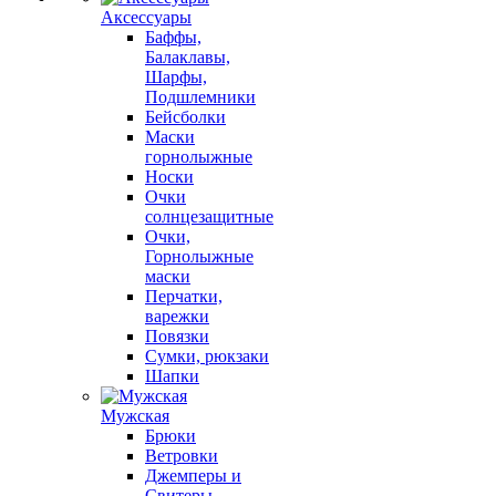
Аксессуары
Баффы,
Балаклавы,
Шарфы,
Подшлемники
Бейсболки
Маски
горнолыжные
Носки
Очки
солнцезащитные
Очки,
Горнолыжные
маски
Перчатки,
варежки
Повязки
Сумки, рюкзаки
Шапки
Мужская
Брюки
Ветровки
Джемперы и
Свитеры