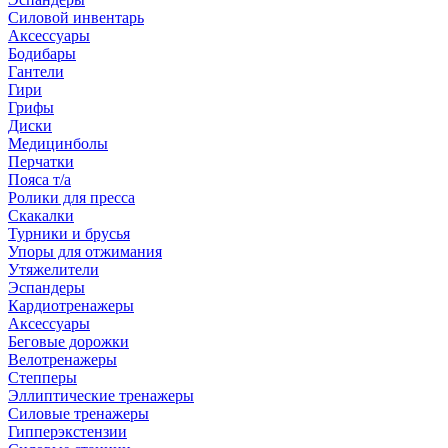
Силовой инвентарь
Аксессуары
Бодибары
Гантели
Гири
Грифы
Диски
Медицинболы
Перчатки
Пояса т/а
Ролики для пресса
Скакалки
Турники и брусья
Упоры для отжимания
Утяжелители
Эспандеры
Кардиотренажеры
Аксессуары
Беговые дорожки
Велотренажеры
Степперы
Эллиптические тренажеры
Силовые тренажеры
Гипперэкстензии