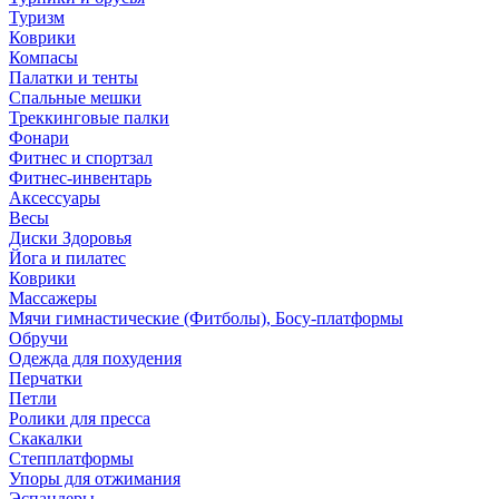
Туризм
Коврики
Компасы
Палатки и тенты
Спальные мешки
Треккинговые палки
Фонари
Фитнес и спортзал
Фитнес-инвентарь
Аксессуары
Весы
Диски Здоровья
Йога и пилатес
Коврики
Массажеры
Мячи гимнастические (Фитболы), Босу-платформы
Обручи
Одежда для похудения
Перчатки
Петли
Ролики для пресса
Скакалки
Степплатформы
Упоры для отжимания
Эспандеры