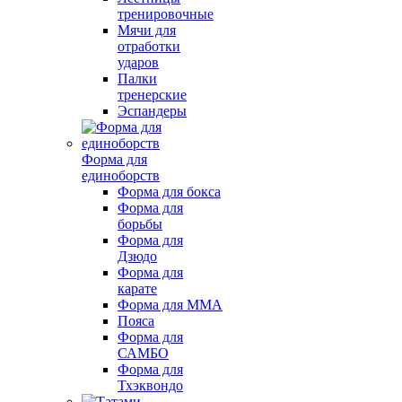
тренировочные
Мячи для
отработки
ударов
Палки
тренерские
Эспандеры
Форма для
единоборств
Форма для бокса
Форма для
борьбы
Форма для
Дзюдо
Форма для
карате
Форма для MMA
Пояса
Форма для
САМБО
Форма для
Тхэквондо