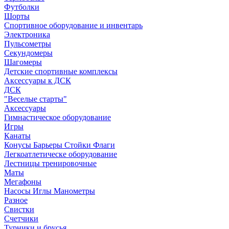
Футболки
Шорты
Спортивное оборудование и инвентарь
Электроника
Пульсометры
Секундомеры
Шагомеры
Детские спортивные комплексы
Аксессуары к ДСК
ДСК
"Веселые старты"
Аксессуары
Гимнастическое оборудование
Игры
Канаты
Конусы Барьеры Стойки Флаги
Легкоатлетическе оборудование
Лестницы тренировочные
Маты
Мегафоны
Насосы Иглы Манометры
Разное
Свистки
Счетчики
Турники и брусья