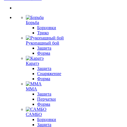
Борьба
Борцовки
Трико
Рукопашный бой
Защита
Форма
Каратэ
Защита
Снаряжение
Форма
ММА
Защита
Перчатки
Форма
САМБО
Борцовки
Защита