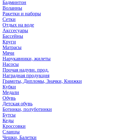
Бадминтон
Воланны
Ракетки и наборы
Сетки
Отдых на воде
Акссесуары
Бассейны
Круги
Матрасы
Мячи
Нарукавники, жилеты
Насосы
Прочая надувн. прод.
Наградная продукция
Грамоты, Дипломы, Значки, Книжки
Кубки
Медали
Обувь
Детская обувь
Ботинки, полуботинки
Бутсы
Кеды
Кроссовки
Сланцы
Чешки, Балетки