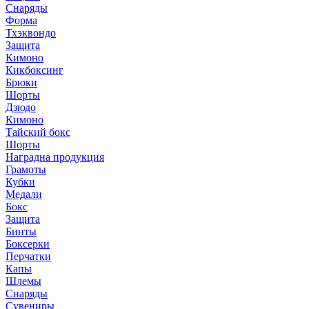
Снаряды
Форма
Тхэквондо
Защита
Кимоно
Кикбоксинг
Брюки
Шорты
Дзюдо
Кимоно
Тайский бокс
Шорты
Наградна продукция
Грамоты
Кубки
Медали
Бокс
Защита
Бинты
Боксерки
Перчатки
Капы
Шлемы
Снаряды
Сувениры