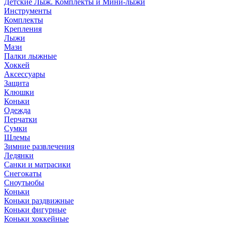
Детские Лыж. Комплекты и Мини-лыжи
Инструменты
Комплекты
Крепления
Лыжи
Мази
Палки лыжные
Хоккей
Аксессуары
Защита
Клюшки
Коньки
Одежда
Перчатки
Сумки
Шлемы
Зимние развлечения
Ледянки
Санки и матрасики
Снегокаты
Сноутьюбы
Коньки
Коньки раздвижные
Коньки фигурные
Коньки хоккейные