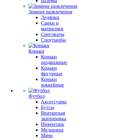
Шлемы
Зимние развлечения
Ледянки
Санки и
матрасики
Снегокаты
Сноутьюбы
Коньки
Коньки
раздвижные
Коньки
фигурные
Коньки
хоккейные
Футбол
Аксессуары
Бутсы
Вратарская
экипировка
Инвентарь
Медицина
Мячи