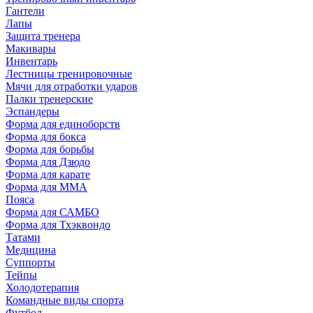
Гантели
Лапы
Защита тренера
Макивары
Инвентарь
Лестницы тренировочные
Мячи для отработки ударов
Палки тренерские
Эспандеры
Форма для единоборств
Форма для бокса
Форма для борьбы
Форма для Дзюдо
Форма для карате
Форма для MMA
Пояса
Форма для САМБО
Форма для Тхэквондо
Татами
Медицина
Суппорты
Тейпы
Холодотерапия
Командные виды спорта
Футбол