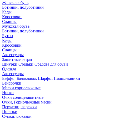
Женская обувь
Ботинки, полуботинки
Кеды
Кроссовки
Сланцы
Мужская обувь
Ботинки, полуботинки
Бутсы
Кеды
Кроссовки
Сланцы
Аксессуары
Защитные гетры
Шнурки Стельки Средсва для обуви
Одежда
Аксессуары
Баффы, Балаклавы, Шарфы, Подшлемники
Бейсболки
Маски горнолыжные
Носки
Очки солнцезащитные
Очки, Горнолыжные маски
Перчатки, варежки
Повязки
Сумки, рюкзаки