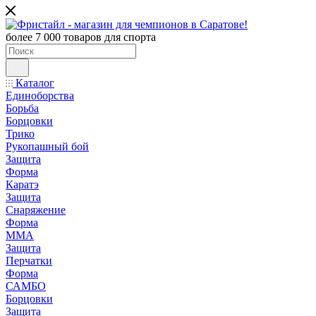
более 7 000 товаров для спорта
Каталог
Единоборства
Борьба
Борцовки
Трико
Рукопашный бой
Защита
Форма
Каратэ
Защита
Снаряжение
Форма
ММА
Защита
Перчатки
Форма
САМБО
Борцовки
Защита