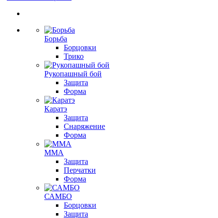
Борьба
Борцовки
Трико
Рукопашный бой
Защита
Форма
Каратэ
Защита
Снаряжение
Форма
ММА
Защита
Перчатки
Форма
САМБО
Борцовки
Защита