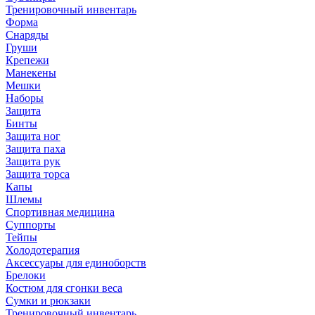
Тренировочный инвентарь
Форма
Снаряды
Груши
Крепежи
Манекены
Мешки
Наборы
Защита
Бинты
Защита ног
Защита паха
Защита рук
Защита торса
Капы
Шлемы
Спортивная медицина
Суппорты
Тейпы
Холодотерапия
Аксессуары для единоборств
Брелоки
Костюм для сгонки веса
Сумки и рюкзаки
Тренировочный инвентарь