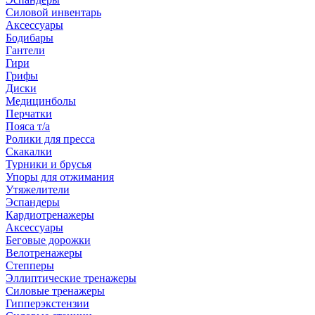
Силовой инвентарь
Аксессуары
Бодибары
Гантели
Гири
Грифы
Диски
Медицинболы
Перчатки
Пояса т/а
Ролики для пресса
Скакалки
Турники и брусья
Упоры для отжимания
Утяжелители
Эспандеры
Кардиотренажеры
Аксессуары
Беговые дорожки
Велотренажеры
Степперы
Эллиптические тренажеры
Силовые тренажеры
Гипперэкстензии