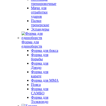
тренировочные
Мячи для
отработки
ударов
Палки
тренерские
Эспандеры
Форма для
единоборств
Форма для бокса
Форма для
борьбы
Форма для
Дзюдо
Форма для
карате
Форма для MMA
Пояса
Форма для
САМБО
Форма для
Тхэквондо