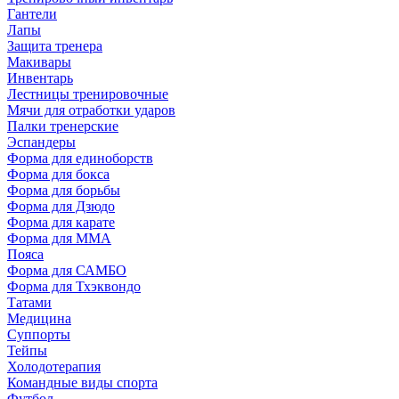
Гантели
Лапы
Защита тренера
Макивары
Инвентарь
Лестницы тренировочные
Мячи для отработки ударов
Палки тренерские
Эспандеры
Форма для единоборств
Форма для бокса
Форма для борьбы
Форма для Дзюдо
Форма для карате
Форма для MMA
Пояса
Форма для САМБО
Форма для Тхэквондо
Татами
Медицина
Суппорты
Тейпы
Холодотерапия
Командные виды спорта
Футбол