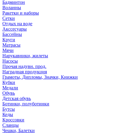
Бадминтон
Воланны
Ракетки и наборы
Сетки
Отдых на воде
Акссесуары
Бассейны
Круги
Матрасы
Мячи
Нарукавники, жилеты
Насосы
Прочая надувн. прод.
Наградная продукция
Грамоты, Дипломы, Значки, Книжки
Кубки
Медали
Обувь
Детская обувь
Ботинки, полуботинки
Бутсы
Кеды
Кроссовки
Сланцы
Чешки, Балетки