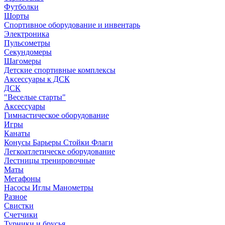
Футболки
Шорты
Спортивное оборудование и инвентарь
Электроника
Пульсометры
Секундомеры
Шагомеры
Детские спортивные комплексы
Аксессуары к ДСК
ДСК
"Веселые старты"
Аксессуары
Гимнастическое оборудование
Игры
Канаты
Конусы Барьеры Стойки Флаги
Легкоатлетическе оборудование
Лестницы тренировочные
Маты
Мегафоны
Насосы Иглы Манометры
Разное
Свистки
Счетчики
Турники и брусья