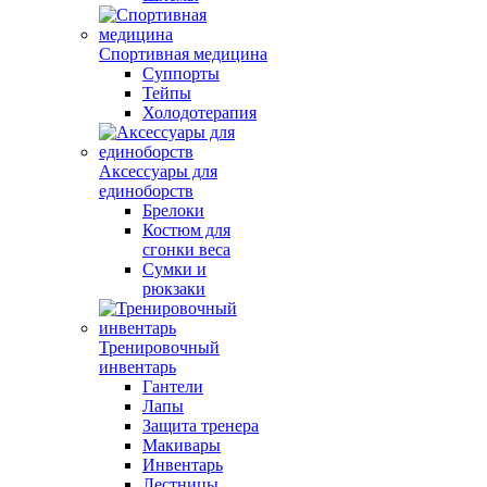
Спортивная медицина
Суппорты
Тейпы
Холодотерапия
Аксессуары для
единоборств
Брелоки
Костюм для
сгонки веса
Сумки и
рюкзаки
Тренировочный
инвентарь
Гантели
Лапы
Защита тренера
Макивары
Инвентарь
Лестницы