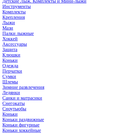
Детские Лыж. Комплекты и Мини-лыжи
Инструменты
Комплекты
Крепления
Лыжи
Мази
Палки лыжные
Хоккей
Аксессуары
Защита
Клюшки
Коньки
Одежда
Перчатки
Сумки
Шлемы
Зимние развлечения
Ледянки
Санки и матрасики
Снегокаты
Сноутьюбы
Коньки
Коньки раздвижные
Коньки фигурные
Коньки хоккейные