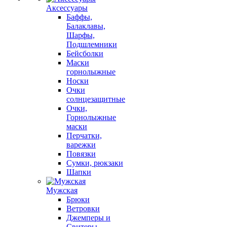
Аксессуары
Баффы,
Балаклавы,
Шарфы,
Подшлемники
Бейсболки
Маски
горнолыжные
Носки
Очки
солнцезащитные
Очки,
Горнолыжные
маски
Перчатки,
варежки
Повязки
Сумки, рюкзаки
Шапки
Мужская
Брюки
Ветровки
Джемперы и
Свитеры