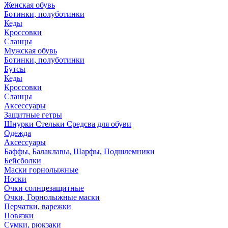
Женская обувь
Ботинки, полуботинки
Кеды
Кроссовки
Сланцы
Мужская обувь
Ботинки, полуботинки
Бутсы
Кеды
Кроссовки
Сланцы
Аксессуары
Защитные гетры
Шнурки Стельки Средсва для обуви
Одежда
Аксессуары
Баффы, Балаклавы, Шарфы, Подшлемники
Бейсболки
Маски горнолыжные
Носки
Очки солнцезащитные
Очки, Горнолыжные маски
Перчатки, варежки
Повязки
Сумки, рюкзаки