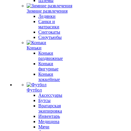
Шлемы
Зимние развлечения
Ледянки
Санки и
матрасики
Снегокаты
Сноутьюбы
Коньки
Коньки
раздвижные
Коньки
фигурные
Коньки
хоккейные
Футбол
Аксессуары
Бутсы
Вратарская
экипировка
Инвентарь
Медицина
Мячи