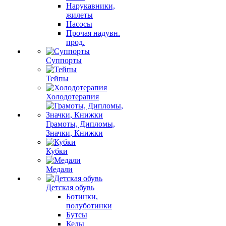
Нарукавники,
жилеты
Насосы
Прочая надувн.
прод.
Суппорты
Тейпы
Холодотерапия
Грамоты, Дипломы,
Значки, Книжки
Кубки
Медали
Детская обувь
Ботинки,
полуботинки
Бутсы
Кеды