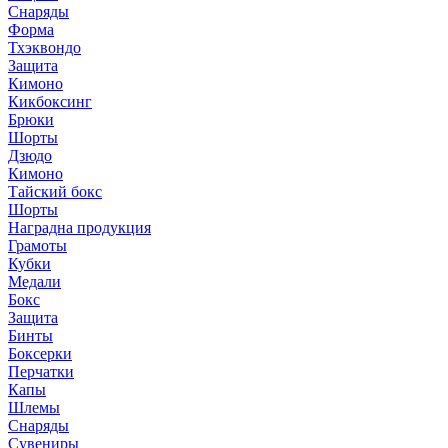
Снаряды
Форма
Тхэквондо
Защита
Кимоно
Кикбоксинг
Брюки
Шорты
Дзюдо
Кимоно
Тайский бокс
Шорты
Наградна продукция
Грамоты
Кубки
Медали
Бокс
Защита
Бинты
Боксерки
Перчатки
Капы
Шлемы
Снаряды
Сувениры