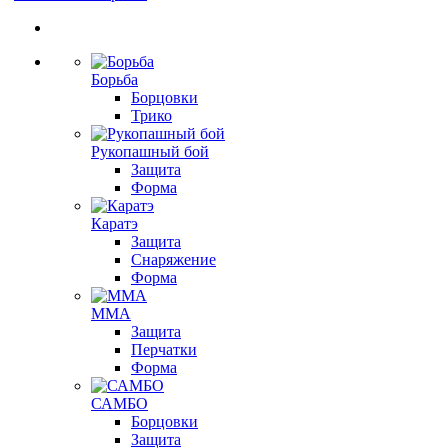
Борьба
Борцовки
Трико
Рукопашный бой
Защита
Форма
Каратэ
Защита
Снаряжение
Форма
ММА
Защита
Перчатки
Форма
САМБО
Борцовки
Защита