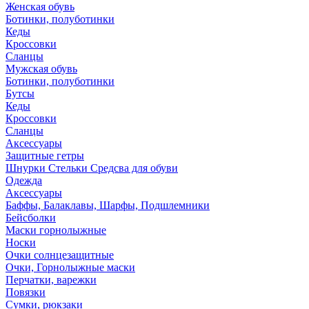
Женская обувь
Ботинки, полуботинки
Кеды
Кроссовки
Сланцы
Мужская обувь
Ботинки, полуботинки
Бутсы
Кеды
Кроссовки
Сланцы
Аксессуары
Защитные гетры
Шнурки Стельки Средсва для обуви
Одежда
Аксессуары
Баффы, Балаклавы, Шарфы, Подшлемники
Бейсболки
Маски горнолыжные
Носки
Очки солнцезащитные
Очки, Горнолыжные маски
Перчатки, варежки
Повязки
Сумки, рюкзаки