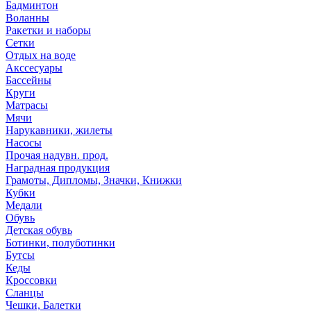
Бадминтон
Воланны
Ракетки и наборы
Сетки
Отдых на воде
Акссесуары
Бассейны
Круги
Матрасы
Мячи
Нарукавники, жилеты
Насосы
Прочая надувн. прод.
Наградная продукция
Грамоты, Дипломы, Значки, Книжки
Кубки
Медали
Обувь
Детская обувь
Ботинки, полуботинки
Бутсы
Кеды
Кроссовки
Сланцы
Чешки, Балетки