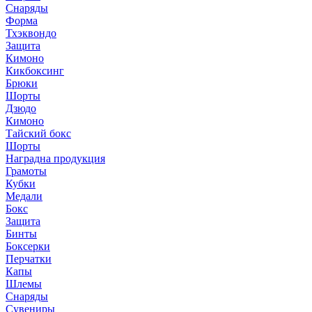
Снаряды
Форма
Тхэквондо
Защита
Кимоно
Кикбоксинг
Брюки
Шорты
Дзюдо
Кимоно
Тайский бокс
Шорты
Наградна продукция
Грамоты
Кубки
Медали
Бокс
Защита
Бинты
Боксерки
Перчатки
Капы
Шлемы
Снаряды
Сувениры