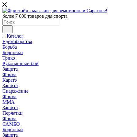
более 7 000 товаров для спорта
Каталог
Единоборства
Борьба
Борцовки
Трико
Рукопашный бой
Защита
Форма
Каратэ
Защита
Снаряжение
Форма
ММА
Защита
Перчатки
Форма
САМБО
Борцовки
Защита