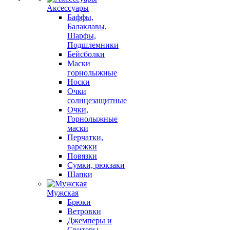
Аксессуары
Баффы,
Балаклавы,
Шарфы,
Подшлемники
Бейсболки
Маски
горнолыжные
Носки
Очки
солнцезащитные
Очки,
Горнолыжные
маски
Перчатки,
варежки
Повязки
Сумки, рюкзаки
Шапки
Мужская
Брюки
Ветровки
Джемперы и
Свитеры