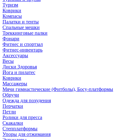
Туризм
Коврики
Компасы
Палатки и тенты
Спальные мешки
Треккинговые палки
Фонари
Фитнес и спортзал
Фитнес-инвентарь
Аксессуары
Весы
Диски Здоровья
Йога и пилатес
Коврики
Массажеры
Мячи гимнастические (Фитболы), Босу-платформы
Обручи
Одежда для похудения
Перчатки
Петли
Ролики для пресса
Скакалки
Степплатформы
Упоры для отжимания
Эспандеры