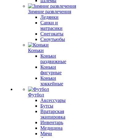
Шлемы
Зимние развлечения
Ледянки
Санки и
матрасики
Снегокаты
Сноутьюбы
Коньки
Коньки
раздвижные
Коньки
фигурные
Коньки
хоккейные
Футбол
Аксессуары
Бутсы
Вратарская
экипировка
Инвентарь
Медицина
Мячи