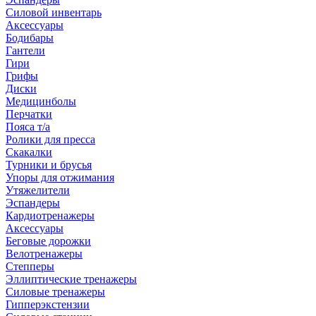
Силовой инвентарь
Аксессуары
Бодибары
Гантели
Гири
Грифы
Диски
Медицинболы
Перчатки
Пояса т/а
Ролики для пресса
Скакалки
Турники и брусья
Упоры для отжимания
Утяжелители
Эспандеры
Кардиотренажеры
Аксессуары
Беговые дорожки
Велотренажеры
Степперы
Эллиптические тренажеры
Силовые тренажеры
Гипперэкстензии