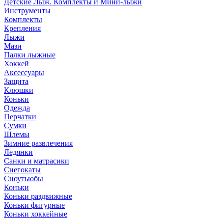
Детские Лыж. Комплекты и Мини-лыжи
Инструменты
Комплекты
Крепления
Лыжи
Мази
Палки лыжные
Хоккей
Аксессуары
Защита
Клюшки
Коньки
Одежда
Перчатки
Сумки
Шлемы
Зимние развлечения
Ледянки
Санки и матрасики
Снегокаты
Сноутьюбы
Коньки
Коньки раздвижные
Коньки фигурные
Коньки хоккейные