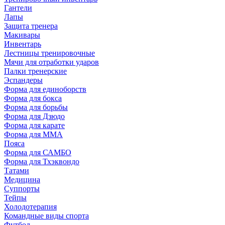
Гантели
Лапы
Защита тренера
Макивары
Инвентарь
Лестницы тренировочные
Мячи для отработки ударов
Палки тренерские
Эспандеры
Форма для единоборств
Форма для бокса
Форма для борьбы
Форма для Дзюдо
Форма для карате
Форма для MMA
Пояса
Форма для САМБО
Форма для Тхэквондо
Татами
Медицина
Суппорты
Тейпы
Холодотерапия
Командные виды спорта
Футбол