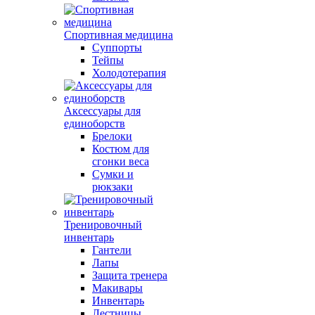
Спортивная медицина
Суппорты
Тейпы
Холодотерапия
Аксессуары для
единоборств
Брелоки
Костюм для
сгонки веса
Сумки и
рюкзаки
Тренировочный
инвентарь
Гантели
Лапы
Защита тренера
Макивары
Инвентарь
Лестницы