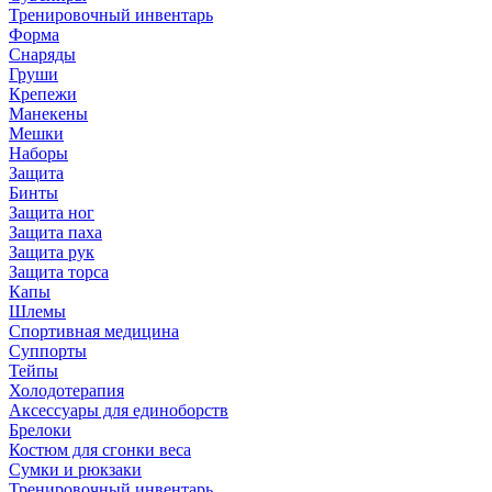
Тренировочный инвентарь
Форма
Снаряды
Груши
Крепежи
Манекены
Мешки
Наборы
Защита
Бинты
Защита ног
Защита паха
Защита рук
Защита торса
Капы
Шлемы
Спортивная медицина
Суппорты
Тейпы
Холодотерапия
Аксессуары для единоборств
Брелоки
Костюм для сгонки веса
Сумки и рюкзаки
Тренировочный инвентарь