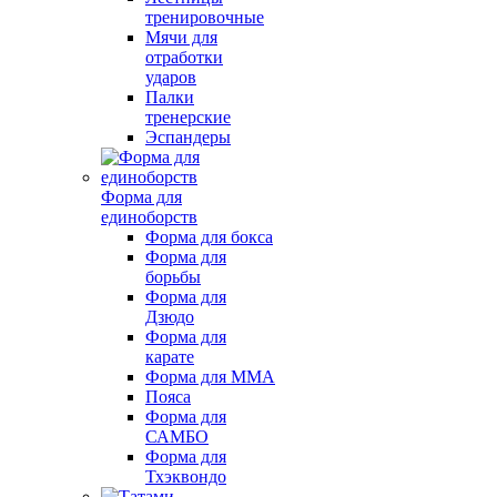
тренировочные
Мячи для
отработки
ударов
Палки
тренерские
Эспандеры
Форма для
единоборств
Форма для бокса
Форма для
борьбы
Форма для
Дзюдо
Форма для
карате
Форма для MMA
Пояса
Форма для
САМБО
Форма для
Тхэквондо