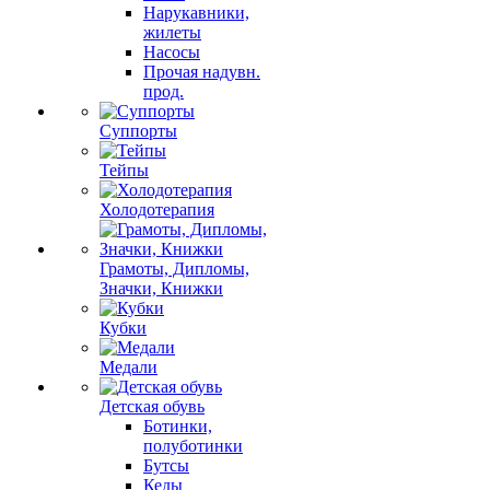
Нарукавники,
жилеты
Насосы
Прочая надувн.
прод.
Суппорты
Тейпы
Холодотерапия
Грамоты, Дипломы,
Значки, Книжки
Кубки
Медали
Детская обувь
Ботинки,
полуботинки
Бутсы
Кеды