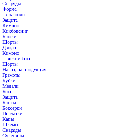
Снаряды
Форма
Тхэквондо
Защита
Кимоно
Кикбоксинг
Брюки
Шорты
Дзюдо
Кимоно
Тайский бокс
Шорты
Наградна продукция
Грамоты
Кубки
Медали
Бокс
Защита
Бинты
Боксерки
Перчатки
Капы
Шлемы
Снаряды
Сувениры