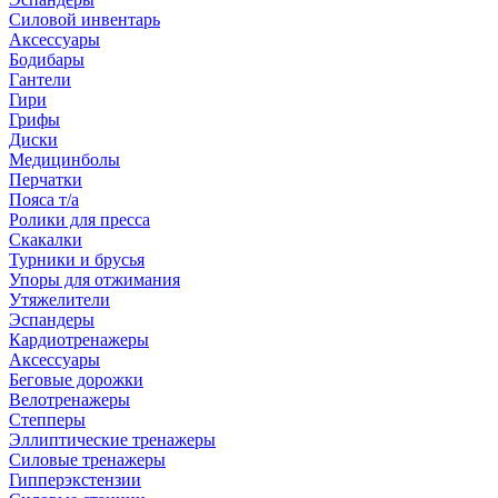
Силовой инвентарь
Аксессуары
Бодибары
Гантели
Гири
Грифы
Диски
Медицинболы
Перчатки
Пояса т/а
Ролики для пресса
Скакалки
Турники и брусья
Упоры для отжимания
Утяжелители
Эспандеры
Кардиотренажеры
Аксессуары
Беговые дорожки
Велотренажеры
Степперы
Эллиптические тренажеры
Силовые тренажеры
Гипперэкстензии