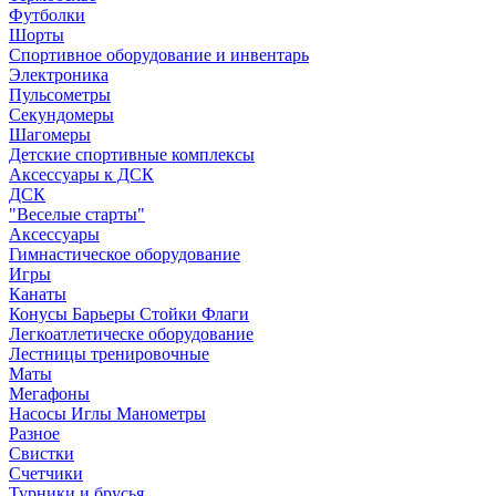
Футболки
Шорты
Спортивное оборудование и инвентарь
Электроника
Пульсометры
Секундомеры
Шагомеры
Детские спортивные комплексы
Аксессуары к ДСК
ДСК
"Веселые старты"
Аксессуары
Гимнастическое оборудование
Игры
Канаты
Конусы Барьеры Стойки Флаги
Легкоатлетическе оборудование
Лестницы тренировочные
Маты
Мегафоны
Насосы Иглы Манометры
Разное
Свистки
Счетчики
Турники и брусья