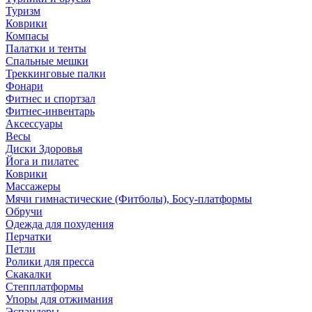
Туризм
Коврики
Компасы
Палатки и тенты
Спальные мешки
Треккинговые палки
Фонари
Фитнес и спортзал
Фитнес-инвентарь
Аксессуары
Весы
Диски Здоровья
Йога и пилатес
Коврики
Массажеры
Мячи гимнастические (Фитболы), Босу-платформы
Обручи
Одежда для похудения
Перчатки
Петли
Ролики для пресса
Скакалки
Степплатформы
Упоры для отжимания
Эспандеры