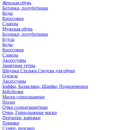
Женская обувь
Ботинки, полуботинки
Кеды
Кроссовки
Сланцы
Мужская обувь
Ботинки, полуботинки
Бутсы
Кеды
Кроссовки
Сланцы
Аксессуары
Защитные гетры
Шнурки Стельки Средсва для обуви
Одежда
Аксессуары
Баффы, Балаклавы, Шарфы, Подшлемники
Бейсболки
Маски горнолыжные
Носки
Очки солнцезащитные
Очки, Горнолыжные маски
Перчатки, варежки
Повязки
Сумки, рюкзаки