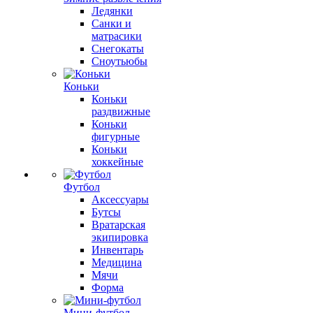
Ледянки
Санки и
матрасики
Снегокаты
Сноутьюбы
Коньки
Коньки
раздвижные
Коньки
фигурные
Коньки
хоккейные
Футбол
Аксессуары
Бутсы
Вратарская
экипировка
Инвентарь
Медицина
Мячи
Форма
Мини-футбол