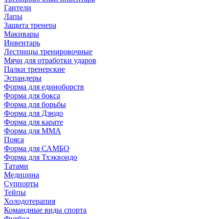
Гантели
Лапы
Защита тренера
Макивары
Инвентарь
Лестницы тренировочные
Мячи для отработки ударов
Палки тренерские
Эспандеры
Форма для единоборств
Форма для бокса
Форма для борьбы
Форма для Дзюдо
Форма для карате
Форма для MMA
Пояса
Форма для САМБО
Форма для Тхэквондо
Татами
Медицина
Суппорты
Тейпы
Холодотерапия
Командные виды спорта
Футбол