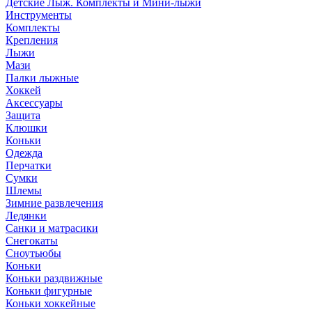
Детские Лыж. Комплекты и Мини-лыжи
Инструменты
Комплекты
Крепления
Лыжи
Мази
Палки лыжные
Хоккей
Аксессуары
Защита
Клюшки
Коньки
Одежда
Перчатки
Сумки
Шлемы
Зимние развлечения
Ледянки
Санки и матрасики
Снегокаты
Сноутьюбы
Коньки
Коньки раздвижные
Коньки фигурные
Коньки хоккейные