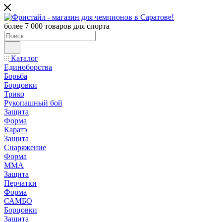
более 7 000 товаров для спорта
Каталог
Единоборства
Борьба
Борцовки
Трико
Рукопашный бой
Защита
Форма
Каратэ
Защита
Снаряжение
Форма
ММА
Защита
Перчатки
Форма
САМБО
Борцовки
Защита