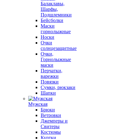
Балаклавы,
Шарфы,
Подшлемники
Бейсболки
Маски
горнолыжные
Носки
Очки
солнцезащитные
Очки,
Горнолыжные
маски
Перчатки,
варежки
Повязки
Сумки, рюкзаки
Шапки
Мужская
Брюки
Ветровки
Джемперы и
Свитеры
Костюмы
Куртки