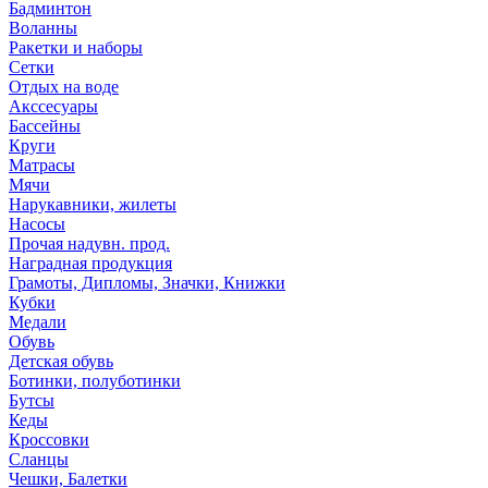
Бадминтон
Воланны
Ракетки и наборы
Сетки
Отдых на воде
Акссесуары
Бассейны
Круги
Матрасы
Мячи
Нарукавники, жилеты
Насосы
Прочая надувн. прод.
Наградная продукция
Грамоты, Дипломы, Значки, Книжки
Кубки
Медали
Обувь
Детская обувь
Ботинки, полуботинки
Бутсы
Кеды
Кроссовки
Сланцы
Чешки, Балетки