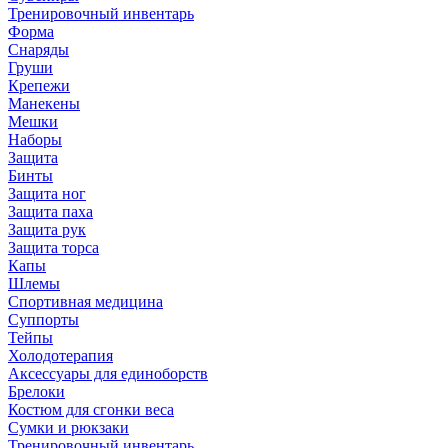
Тренировочный инвентарь
Форма
Снаряды
Груши
Крепежи
Манекены
Мешки
Наборы
Защита
Бинты
Защита ног
Защита паха
Защита рук
Защита торса
Капы
Шлемы
Спортивная медицина
Суппорты
Тейпы
Холодотерапия
Аксессуары для единоборств
Брелоки
Костюм для сгонки веса
Сумки и рюкзаки
Тренировочный инвентарь