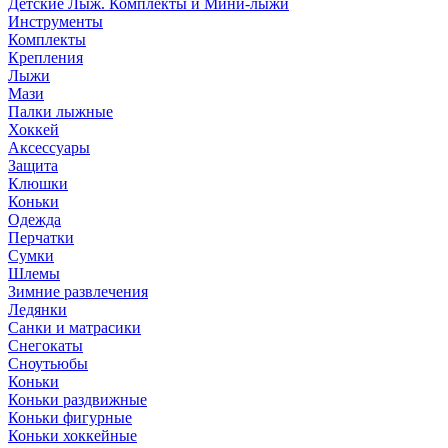
Детские Лыж. Комплекты и Мини-лыжи
Инструменты
Комплекты
Крепления
Лыжи
Мази
Палки лыжные
Хоккей
Аксессуары
Защита
Клюшки
Коньки
Одежда
Перчатки
Сумки
Шлемы
Зимние развлечения
Ледянки
Санки и матрасики
Снегокаты
Сноутьюбы
Коньки
Коньки раздвижные
Коньки фигурные
Коньки хоккейные