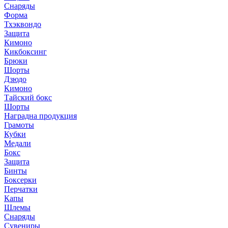
Снаряды
Форма
Тхэквондо
Защита
Кимоно
Кикбоксинг
Брюки
Шорты
Дзюдо
Кимоно
Тайский бокс
Шорты
Наградна продукция
Грамоты
Кубки
Медали
Бокс
Защита
Бинты
Боксерки
Перчатки
Капы
Шлемы
Снаряды
Сувениры