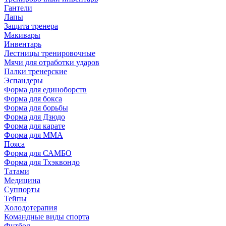
Гантели
Лапы
Защита тренера
Макивары
Инвентарь
Лестницы тренировочные
Мячи для отработки ударов
Палки тренерские
Эспандеры
Форма для единоборств
Форма для бокса
Форма для борьбы
Форма для Дзюдо
Форма для карате
Форма для MMA
Пояса
Форма для САМБО
Форма для Тхэквондо
Татами
Медицина
Суппорты
Тейпы
Холодотерапия
Командные виды спорта
Футбол