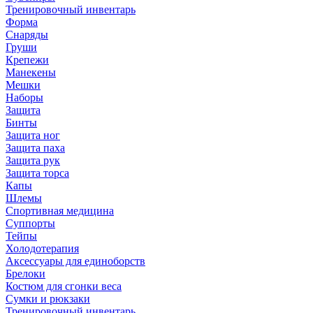
Тренировочный инвентарь
Форма
Снаряды
Груши
Крепежи
Манекены
Мешки
Наборы
Защита
Бинты
Защита ног
Защита паха
Защита рук
Защита торса
Капы
Шлемы
Спортивная медицина
Суппорты
Тейпы
Холодотерапия
Аксессуары для единоборств
Брелоки
Костюм для сгонки веса
Сумки и рюкзаки
Тренировочный инвентарь