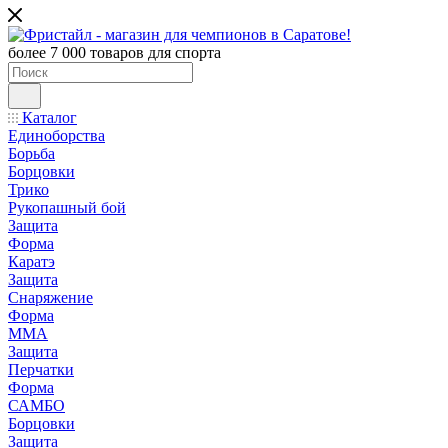
более 7 000 товаров для спорта
Каталог
Единоборства
Борьба
Борцовки
Трико
Рукопашный бой
Защита
Форма
Каратэ
Защита
Снаряжение
Форма
ММА
Защита
Перчатки
Форма
САМБО
Борцовки
Защита