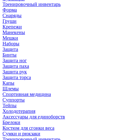
Тренировочный инвентарь
Форма
Снаряды
Груши
Крепежи
Манекены
Мешки
Наборы
Защита
Бинты
Защита ног
Защита паха
Защита рук
Защита торса
Капы
Шлемы
Спортивная медицина
Суппорты
Тейпы
Холодотерапия
Аксессуары для единоборств
Брелоки
Костюм для сгонки веса
Сумки и рюкзаки
Тренировочный инвентарь