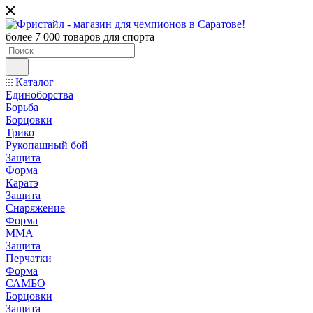
более 7 000 товаров для спорта
Каталог
Единоборства
Борьба
Борцовки
Трико
Рукопашный бой
Защита
Форма
Каратэ
Защита
Снаряжение
Форма
ММА
Защита
Перчатки
Форма
САМБО
Борцовки
Защита