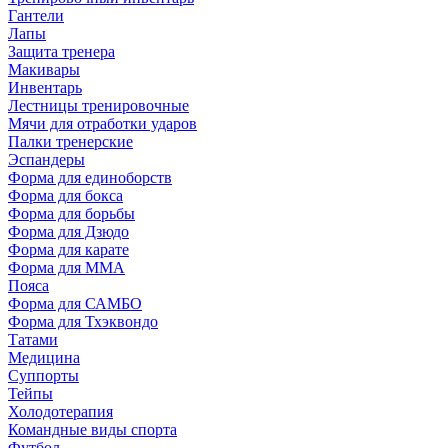
Гантели
Лапы
Защита тренера
Макивары
Инвентарь
Лестницы тренировочные
Мячи для отработки ударов
Палки тренерские
Эспандеры
Форма для единоборств
Форма для бокса
Форма для борьбы
Форма для Дзюдо
Форма для карате
Форма для MMA
Пояса
Форма для САМБО
Форма для Тхэквондо
Татами
Медицина
Суппорты
Тейпы
Холодотерапия
Командные виды спорта
Футбол