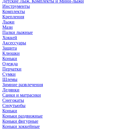
Детские Лыж. Комплекты и Мини-лыжи
Инструменты
Комплекты
Крепления
Лыжи
Мази
Палки лыжные
Хоккей
Аксессуары
Защита
Клюшки
Коньки
Одежда
Перчатки
Сумки
Шлемы
Зимние развлечения
Ледянки
Санки и матрасики
Снегокаты
Сноутьюбы
Коньки
Коньки раздвижные
Коньки фигурные
Коньки хоккейные