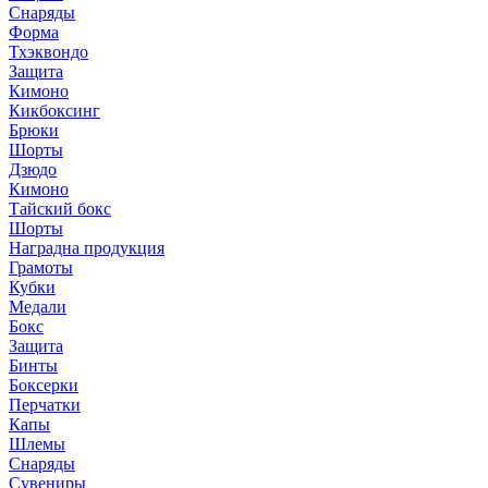
Снаряды
Форма
Тхэквондо
Защита
Кимоно
Кикбоксинг
Брюки
Шорты
Дзюдо
Кимоно
Тайский бокс
Шорты
Наградна продукция
Грамоты
Кубки
Медали
Бокс
Защита
Бинты
Боксерки
Перчатки
Капы
Шлемы
Снаряды
Сувениры