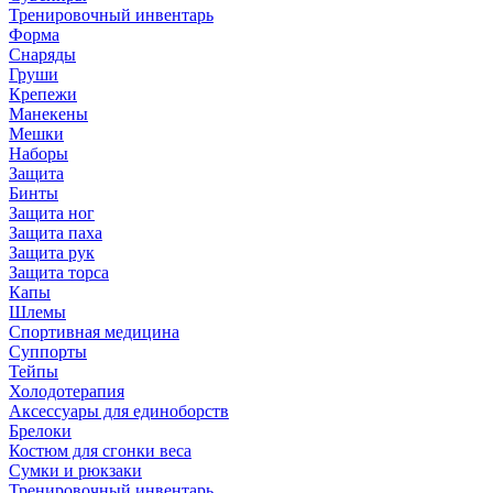
Тренировочный инвентарь
Форма
Снаряды
Груши
Крепежи
Манекены
Мешки
Наборы
Защита
Бинты
Защита ног
Защита паха
Защита рук
Защита торса
Капы
Шлемы
Спортивная медицина
Суппорты
Тейпы
Холодотерапия
Аксессуары для единоборств
Брелоки
Костюм для сгонки веса
Сумки и рюкзаки
Тренировочный инвентарь