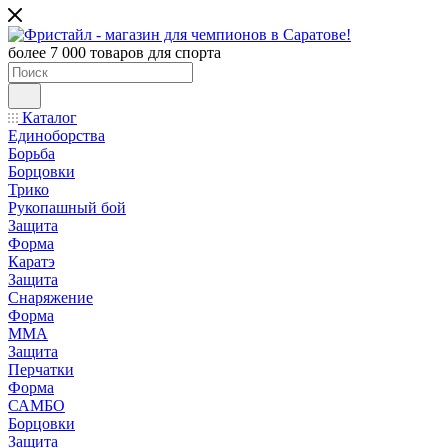
более 7 000 товаров для спорта
Каталог
Единоборства
Борьба
Борцовки
Трико
Рукопашный бой
Защита
Форма
Каратэ
Защита
Снаряжение
Форма
ММА
Защита
Перчатки
Форма
САМБО
Борцовки
Защита