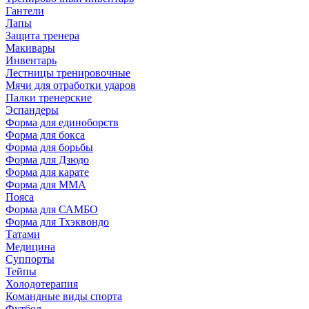
Гантели
Лапы
Защита тренера
Макивары
Инвентарь
Лестницы тренировочные
Мячи для отработки ударов
Палки тренерские
Эспандеры
Форма для единоборств
Форма для бокса
Форма для борьбы
Форма для Дзюдо
Форма для карате
Форма для MMA
Пояса
Форма для САМБО
Форма для Тхэквондо
Татами
Медицина
Суппорты
Тейпы
Холодотерапия
Командные виды спорта
Футбол