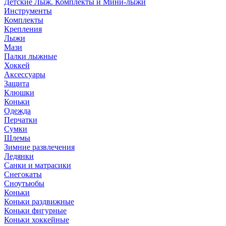
Детские Лыж. Комплекты и Мини-лыжи
Инструменты
Комплекты
Крепления
Лыжи
Мази
Палки лыжные
Хоккей
Аксессуары
Защита
Клюшки
Коньки
Одежда
Перчатки
Сумки
Шлемы
Зимние развлечения
Ледянки
Санки и матрасики
Снегокаты
Сноутьюбы
Коньки
Коньки раздвижные
Коньки фигурные
Коньки хоккейные