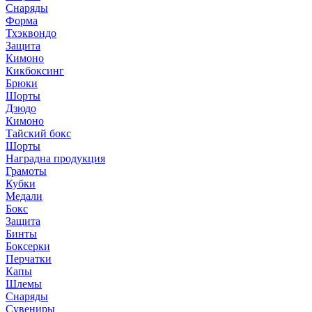
Снаряды
Форма
Тхэквондо
Защита
Кимоно
Кикбоксинг
Брюки
Шорты
Дзюдо
Кимоно
Тайский бокс
Шорты
Наградна продукция
Грамоты
Кубки
Медали
Бокс
Защита
Бинты
Боксерки
Перчатки
Капы
Шлемы
Снаряды
Сувениры