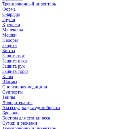
Тренировочный инвентарь
Форма
Снаряды
Груши
Крепежи
Манекены
Мешки
Наборы
Защита
Бинты
Защита ног
Защита паха
Защита рук
Защита торса
Капы
Шлемы
Спортивная медицина
Суппорты
Тейпы
Холодотерапия
Аксессуары для единоборств
Брелоки
Костюм для сгонки веса
Сумки и рюкзаки
Тренировочный инвентарь