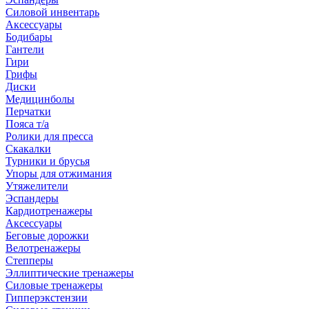
Силовой инвентарь
Аксессуары
Бодибары
Гантели
Гири
Грифы
Диски
Медицинболы
Перчатки
Пояса т/а
Ролики для пресса
Скакалки
Турники и брусья
Упоры для отжимания
Утяжелители
Эспандеры
Кардиотренажеры
Аксессуары
Беговые дорожки
Велотренажеры
Степперы
Эллиптические тренажеры
Силовые тренажеры
Гипперэкстензии