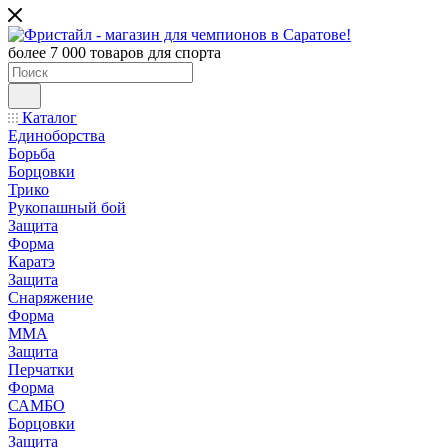
более 7 000 товаров для спорта
Каталог
Единоборства
Борьба
Борцовки
Трико
Рукопашный бой
Защита
Форма
Каратэ
Защита
Снаряжение
Форма
ММА
Защита
Перчатки
Форма
САМБО
Борцовки
Защита