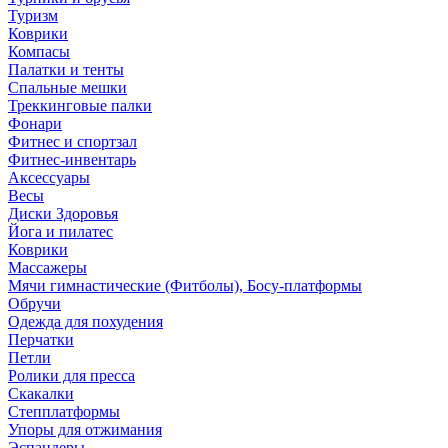
Туризм
Коврики
Компасы
Палатки и тенты
Спальные мешки
Треккинговые палки
Фонари
Фитнес и спортзал
Фитнес-инвентарь
Аксессуары
Весы
Диски Здоровья
Йога и пилатес
Коврики
Массажеры
Мячи гимнастические (Фитболы), Босу-платформы
Обручи
Одежда для похудения
Перчатки
Петли
Ролики для пресса
Скакалки
Степплатформы
Упоры для отжимания
Эспандеры