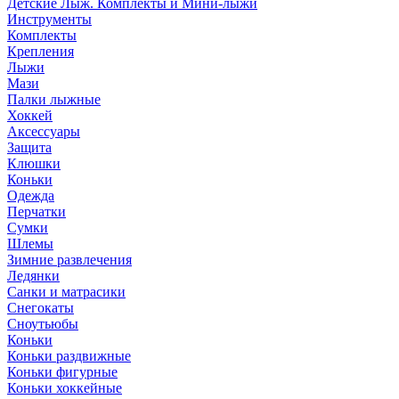
Детские Лыж. Комплекты и Мини-лыжи
Инструменты
Комплекты
Крепления
Лыжи
Мази
Палки лыжные
Хоккей
Аксессуары
Защита
Клюшки
Коньки
Одежда
Перчатки
Сумки
Шлемы
Зимние развлечения
Ледянки
Санки и матрасики
Снегокаты
Сноутьюбы
Коньки
Коньки раздвижные
Коньки фигурные
Коньки хоккейные