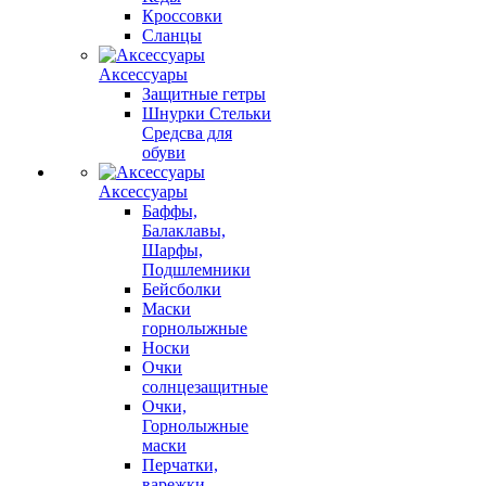
Кроссовки
Сланцы
Аксессуары
Защитные гетры
Шнурки Стельки
Средсва для
обуви
Аксессуары
Баффы,
Балаклавы,
Шарфы,
Подшлемники
Бейсболки
Маски
горнолыжные
Носки
Очки
солнцезащитные
Очки,
Горнолыжные
маски
Перчатки,
варежки