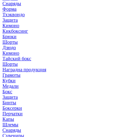
Снаряды
Форма
Тхэквондо
Защита
Кимоно
Кикбоксинг
Брюки
Шорты
Дзюдо
Кимоно
Тайский бокс
Шорты
Наградна продукция
Грамоты
Кубки
Медали
Бокс
Защита
Бинты
Боксерки
Перчатки
Капы
Шлемы
Снаряды
Сувениры