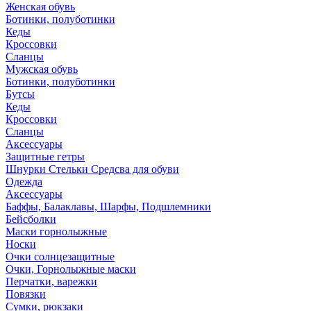
Женская обувь
Ботинки, полуботинки
Кеды
Кроссовки
Сланцы
Мужская обувь
Ботинки, полуботинки
Бутсы
Кеды
Кроссовки
Сланцы
Аксессуары
Защитные гетры
Шнурки Стельки Средсва для обуви
Одежда
Аксессуары
Баффы, Балаклавы, Шарфы, Подшлемники
Бейсболки
Маски горнолыжные
Носки
Очки солнцезащитные
Очки, Горнолыжные маски
Перчатки, варежки
Повязки
Сумки, рюкзаки