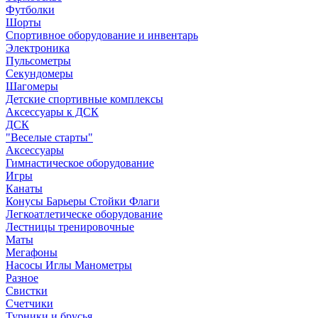
Футболки
Шорты
Спортивное оборудование и инвентарь
Электроника
Пульсометры
Секундомеры
Шагомеры
Детские спортивные комплексы
Аксессуары к ДСК
ДСК
"Веселые старты"
Аксессуары
Гимнастическое оборудование
Игры
Канаты
Конусы Барьеры Стойки Флаги
Легкоатлетическе оборудование
Лестницы тренировочные
Маты
Мегафоны
Насосы Иглы Манометры
Разное
Свистки
Счетчики
Турники и брусья