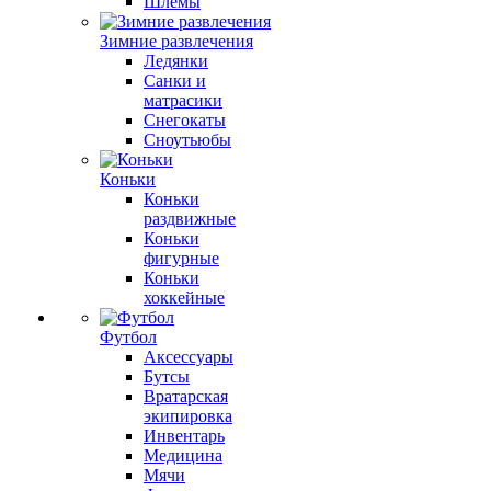
Шлемы
Зимние развлечения
Ледянки
Санки и
матрасики
Снегокаты
Сноутьюбы
Коньки
Коньки
раздвижные
Коньки
фигурные
Коньки
хоккейные
Футбол
Аксессуары
Бутсы
Вратарская
экипировка
Инвентарь
Медицина
Мячи