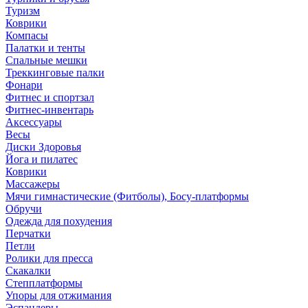
Туризм
Коврики
Компасы
Палатки и тенты
Спальные мешки
Треккинговые палки
Фонари
Фитнес и спортзал
Фитнес-инвентарь
Аксессуары
Весы
Диски Здоровья
Йога и пилатес
Коврики
Массажеры
Мячи гимнастические (Фитболы), Босу-платформы
Обручи
Одежда для похудения
Перчатки
Петли
Ролики для пресса
Скакалки
Степплатформы
Упоры для отжимания
Эспандеры