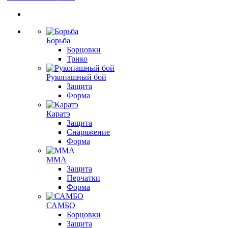
Борьба
Борцовки
Трико
Рукопашный бой
Защита
Форма
Каратэ
Защита
Снаряжение
Форма
ММА
Защита
Перчатки
Форма
САМБО
Борцовки
Защита