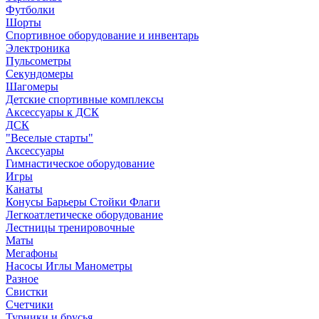
Футболки
Шорты
Спортивное оборудование и инвентарь
Электроника
Пульсометры
Секундомеры
Шагомеры
Детские спортивные комплексы
Аксессуары к ДСК
ДСК
"Веселые старты"
Аксессуары
Гимнастическое оборудование
Игры
Канаты
Конусы Барьеры Стойки Флаги
Легкоатлетическе оборудование
Лестницы тренировочные
Маты
Мегафоны
Насосы Иглы Манометры
Разное
Свистки
Счетчики
Турники и брусья