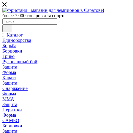
более 7 000 товаров для спорта
Каталог
Единоборства
Борьба
Борцовки
Трико
Рукопашный бой
Защита
Форма
Каратэ
Защита
Снаряжение
Форма
ММА
Защита
Перчатки
Форма
САМБО
Борцовки
Защита