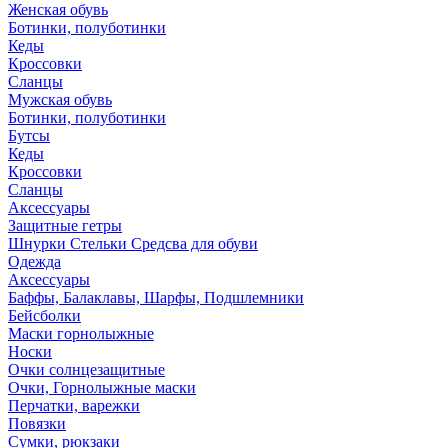
Женская обувь
Ботинки, полуботинки
Кеды
Кроссовки
Сланцы
Мужская обувь
Ботинки, полуботинки
Бутсы
Кеды
Кроссовки
Сланцы
Аксессуары
Защитные гетры
Шнурки Стельки Средсва для обуви
Одежда
Аксессуары
Баффы, Балаклавы, Шарфы, Подшлемники
Бейсболки
Маски горнолыжные
Носки
Очки солнцезащитные
Очки, Горнолыжные маски
Перчатки, варежки
Повязки
Сумки, рюкзаки