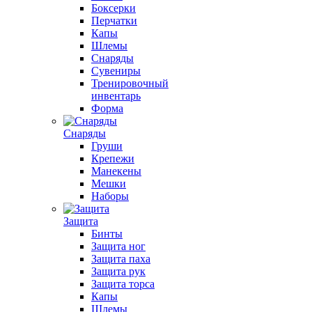
Боксерки
Перчатки
Капы
Шлемы
Снаряды
Сувениры
Тренировочный
инвентарь
Форма
Снаряды
Груши
Крепежи
Манекены
Мешки
Наборы
Защита
Бинты
Защита ног
Защита паха
Защита рук
Защита торса
Капы
Шлемы