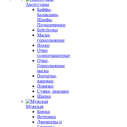
Аксессуары
Баффы,
Балаклавы,
Шарфы,
Подшлемники
Бейсболки
Маски
горнолыжные
Носки
Очки
солнцезащитные
Очки,
Горнолыжные
маски
Перчатки,
варежки
Повязки
Сумки, рюкзаки
Шапки
Мужская
Брюки
Ветровки
Джемперы и
Свитеры