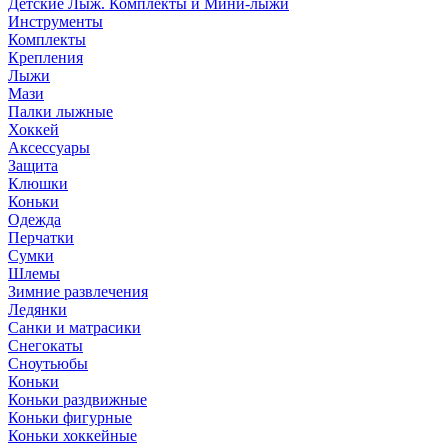
Детские Лыж. Комплекты и Мини-лыжи
Инструменты
Комплекты
Крепления
Лыжи
Мази
Палки лыжные
Хоккей
Аксессуары
Защита
Клюшки
Коньки
Одежда
Перчатки
Сумки
Шлемы
Зимние развлечения
Ледянки
Санки и матрасики
Снегокаты
Сноутьюбы
Коньки
Коньки раздвижные
Коньки фигурные
Коньки хоккейные