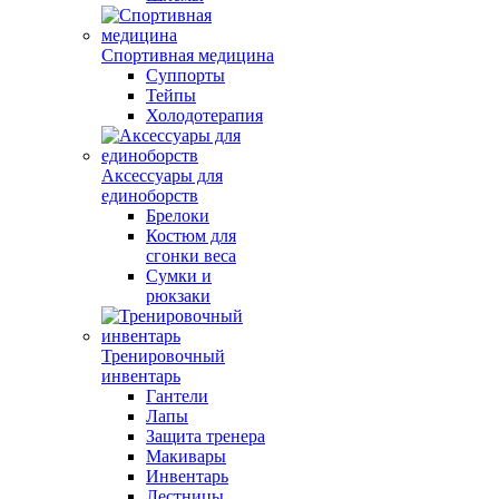
Спортивная медицина
Суппорты
Тейпы
Холодотерапия
Аксессуары для
единоборств
Брелоки
Костюм для
сгонки веса
Сумки и
рюкзаки
Тренировочный
инвентарь
Гантели
Лапы
Защита тренера
Макивары
Инвентарь
Лестницы