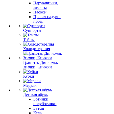
Нарукавники,
жилеты
Насосы
Прочая надувн.
прод.
Суппорты
Тейпы
Холодотерапия
Грамоты, Дипломы,
Значки, Книжки
Кубки
Медали
Детская обувь
Ботинки,
полуботинки
Бутсы
Кеды