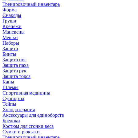
Тренировочный инвентарь
Форма
Снаряды
Груши
Крепежи
Манекены
Мешки
Наборы
Защита
Бинты
Защита ног
Защита паха
Защита рук
Защита торса
Капы
Шлемы
Спортивная медицина
Суппорты
Тейпы
Холодотерапия
Аксессуары для единоборств
Брелоки
Костюм для сгонки веса
Сумки и рюкзаки
Тренировочный инвентарь