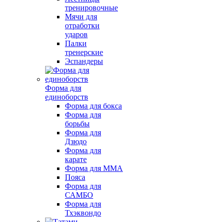
тренировочные
Мячи для
отработки
ударов
Палки
тренерские
Эспандеры
Форма для
единоборств
Форма для бокса
Форма для
борьбы
Форма для
Дзюдо
Форма для
карате
Форма для MMA
Пояса
Форма для
САМБО
Форма для
Тхэквондо