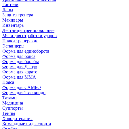
Гантели
Лапы
Защита тренера
Макивары
Инвентарь
Лестницы тренировочные
Мячи для отработки ударов
Палки тренерские
Эспандеры
Форма для единоборств
Форма для бокса
Форма для борьбы
Форма для Дзюдо
Форма для карате
Форма для MMA
Пояса
Форма для САМБО
Форма для Тхэквондо
Татами
Медицина
Суппорты
Тейпы
Холодотерапия
Командные виды спорта
Футбол