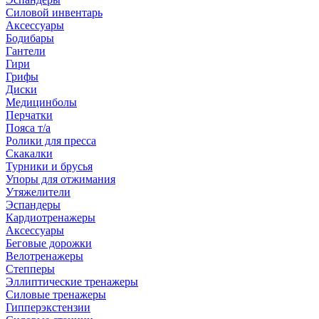
Силовой инвентарь
Аксессуары
Бодибары
Гантели
Гири
Грифы
Диски
Медицинболы
Перчатки
Пояса т/а
Ролики для пресса
Скакалки
Турники и брусья
Упоры для отжимания
Утяжелители
Эспандеры
Кардиотренажеры
Аксессуары
Беговые дорожки
Велотренажеры
Степперы
Эллиптические тренажеры
Силовые тренажеры
Гипперэкстензии