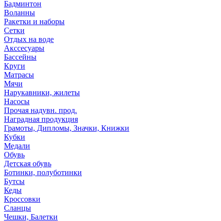
Бадминтон
Воланны
Ракетки и наборы
Сетки
Отдых на воде
Акссесуары
Бассейны
Круги
Матрасы
Мячи
Нарукавники, жилеты
Насосы
Прочая надувн. прод.
Наградная продукция
Грамоты, Дипломы, Значки, Книжки
Кубки
Медали
Обувь
Детская обувь
Ботинки, полуботинки
Бутсы
Кеды
Кроссовки
Сланцы
Чешки, Балетки