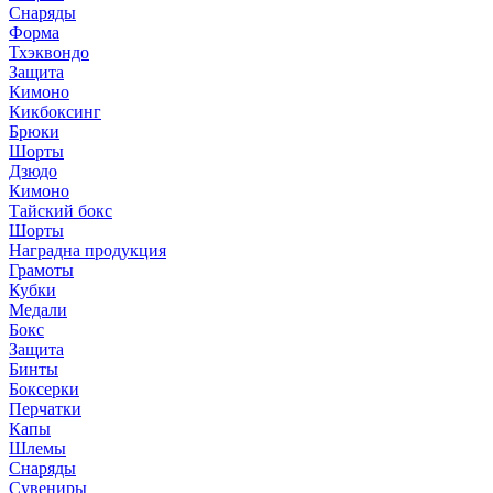
Снаряды
Форма
Тхэквондо
Защита
Кимоно
Кикбоксинг
Брюки
Шорты
Дзюдо
Кимоно
Тайский бокс
Шорты
Наградна продукция
Грамоты
Кубки
Медали
Бокс
Защита
Бинты
Боксерки
Перчатки
Капы
Шлемы
Снаряды
Сувениры