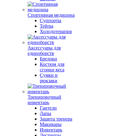
Спортивная медицина
Суппорты
Тейпы
Холодотерапия
Аксессуары для
единоборств
Брелоки
Костюм для
сгонки веса
Сумки и
рюкзаки
Тренировочный
инвентарь
Гантели
Лапы
Защита тренера
Макивары
Инвентарь
Лестницы