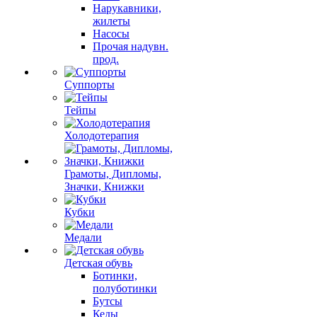
Нарукавники,
жилеты
Насосы
Прочая надувн.
прод.
Суппорты
Тейпы
Холодотерапия
Грамоты, Дипломы,
Значки, Книжки
Кубки
Медали
Детская обувь
Ботинки,
полуботинки
Бутсы
Кеды