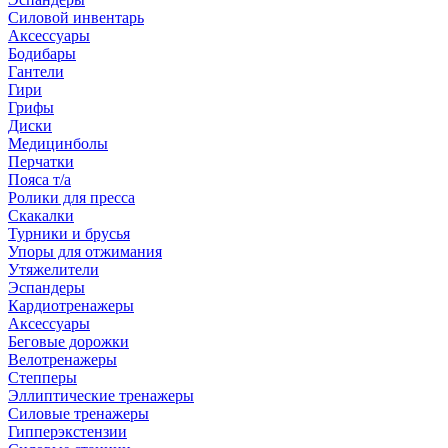
Силовой инвентарь
Аксессуары
Бодибары
Гантели
Гири
Грифы
Диски
Медицинболы
Перчатки
Пояса т/а
Ролики для пресса
Скакалки
Турники и брусья
Упоры для отжимания
Утяжелители
Эспандеры
Кардиотренажеры
Аксессуары
Беговые дорожки
Велотренажеры
Степперы
Эллиптические тренажеры
Силовые тренажеры
Гипперэкстензии