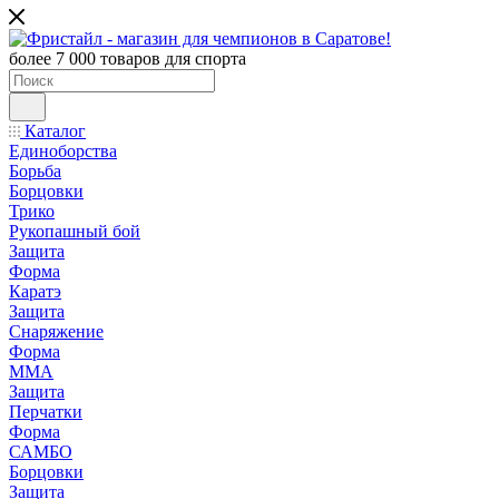
более 7 000 товаров для спорта
Каталог
Единоборства
Борьба
Борцовки
Трико
Рукопашный бой
Защита
Форма
Каратэ
Защита
Снаряжение
Форма
ММА
Защита
Перчатки
Форма
САМБО
Борцовки
Защита