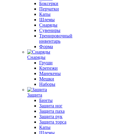
Боксерки
Перчатки
Капы
Шлемы
Снаряды
Сувениры
Тренировочный
инвентарь
Форма
Снаряды
Груши
Крепежи
Манекены
Мешки
Наборы
Защита
Бинты
Защита ног
Защита паха
Защита рук
Защита торса
Капы
Шлемы