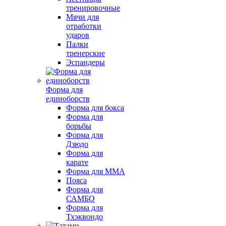
тренировочные
Мячи для
отработки
ударов
Палки
тренерские
Эспандеры
Форма для
единоборств
Форма для бокса
Форма для
борьбы
Форма для
Дзюдо
Форма для
карате
Форма для MMA
Пояса
Форма для
САМБО
Форма для
Тхэквондо