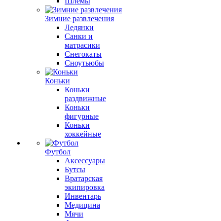
Шлемы
Зимние развлечения
Ледянки
Санки и
матрасики
Снегокаты
Сноутьюбы
Коньки
Коньки
раздвижные
Коньки
фигурные
Коньки
хоккейные
Футбол
Аксессуары
Бутсы
Вратарская
экипировка
Инвентарь
Медицина
Мячи