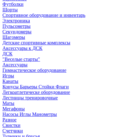
Футболки
Шорты
Спортивное оборудование и инвентарь
Электроника
Пульсометры
Секундомеры
Шагомеры
Детские спортивные комплексы
Аксессуары к ДСК
ДСК
"Веселые старты"
Аксессуары
Гимнастическое оборудование
Игры
Канаты
Конусы Барьеры Стойки Флаги
Легкоатлетическе оборудование
Лестницы тренировочные
Маты
Мегафоны
Насосы Иглы Манометры
Разное
Свистки
Счетчики
Турники и брусья