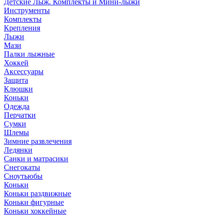
Детские Лыж. Комплекты и Мини-лыжи
Инструменты
Комплекты
Крепления
Лыжи
Мази
Палки лыжные
Хоккей
Аксессуары
Защита
Клюшки
Коньки
Одежда
Перчатки
Сумки
Шлемы
Зимние развлечения
Ледянки
Санки и матрасики
Снегокаты
Сноутьюбы
Коньки
Коньки раздвижные
Коньки фигурные
Коньки хоккейные