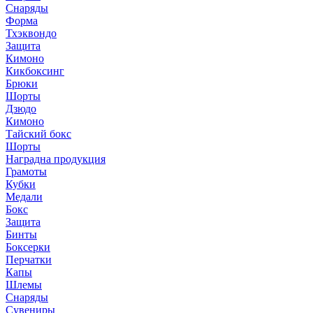
Снаряды
Форма
Тхэквондо
Защита
Кимоно
Кикбоксинг
Брюки
Шорты
Дзюдо
Кимоно
Тайский бокс
Шорты
Наградна продукция
Грамоты
Кубки
Медали
Бокс
Защита
Бинты
Боксерки
Перчатки
Капы
Шлемы
Снаряды
Сувениры