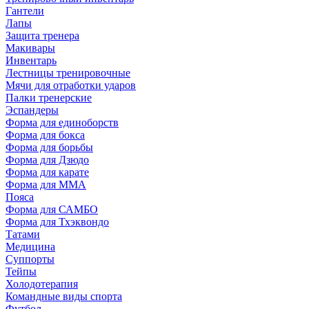
Гантели
Лапы
Защита тренера
Макивары
Инвентарь
Лестницы тренировочные
Мячи для отработки ударов
Палки тренерские
Эспандеры
Форма для единоборств
Форма для бокса
Форма для борьбы
Форма для Дзюдо
Форма для карате
Форма для MMA
Пояса
Форма для САМБО
Форма для Тхэквондо
Татами
Медицина
Суппорты
Тейпы
Холодотерапия
Командные виды спорта
Футбол