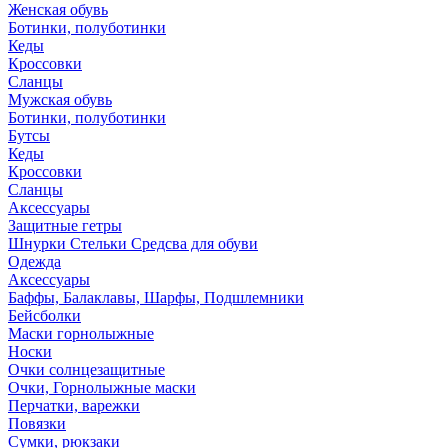
Женская обувь
Ботинки, полуботинки
Кеды
Кроссовки
Сланцы
Мужская обувь
Ботинки, полуботинки
Бутсы
Кеды
Кроссовки
Сланцы
Аксессуары
Защитные гетры
Шнурки Стельки Средсва для обуви
Одежда
Аксессуары
Баффы, Балаклавы, Шарфы, Подшлемники
Бейсболки
Маски горнолыжные
Носки
Очки солнцезащитные
Очки, Горнолыжные маски
Перчатки, варежки
Повязки
Сумки, рюкзаки