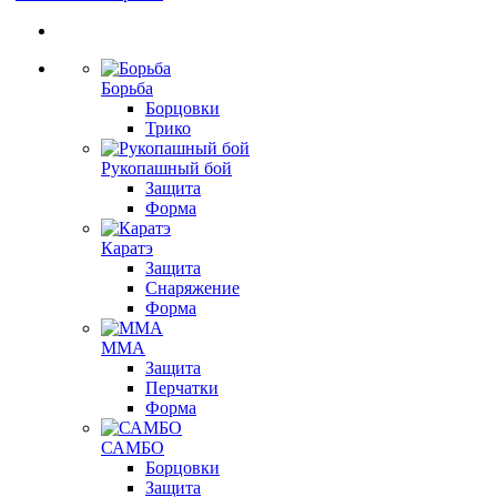
Борьба
Борцовки
Трико
Рукопашный бой
Защита
Форма
Каратэ
Защита
Снаряжение
Форма
ММА
Защита
Перчатки
Форма
САМБО
Борцовки
Защита