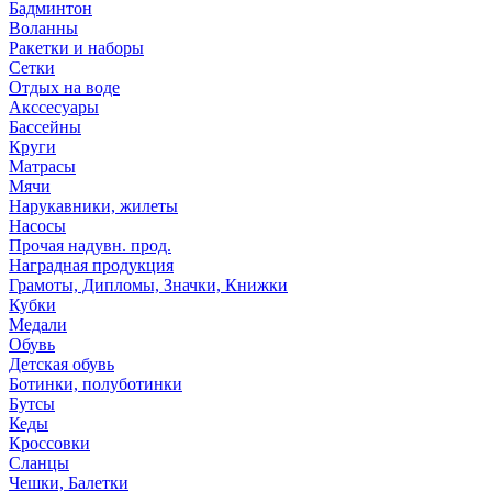
Бадминтон
Воланны
Ракетки и наборы
Сетки
Отдых на воде
Акссесуары
Бассейны
Круги
Матрасы
Мячи
Нарукавники, жилеты
Насосы
Прочая надувн. прод.
Наградная продукция
Грамоты, Дипломы, Значки, Книжки
Кубки
Медали
Обувь
Детская обувь
Ботинки, полуботинки
Бутсы
Кеды
Кроссовки
Сланцы
Чешки, Балетки