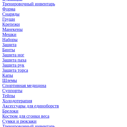
Тренировочный инвентарь
Форма
Снаряды
Груши
Крепежи
Манекены
Мешки
Наборы
Защита
Бинты
Защита ног
Защита паха
Защита рук
Защита торса
Капы
Шлемы
Спортивная медицина
Суппорты
Тейпы
Холодотерапия
Аксессуары для единоборств
Брелоки
Костюм для сгонки веса
Сумки и рюкзаки
Тренировочный инвентарь