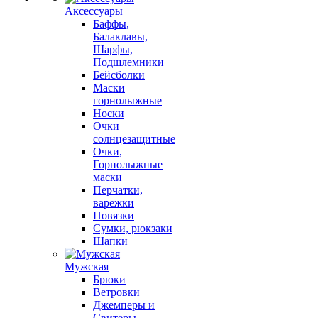
Аксессуары
Баффы,
Балаклавы,
Шарфы,
Подшлемники
Бейсболки
Маски
горнолыжные
Носки
Очки
солнцезащитные
Очки,
Горнолыжные
маски
Перчатки,
варежки
Повязки
Сумки, рюкзаки
Шапки
Мужская
Брюки
Ветровки
Джемперы и
Свитеры