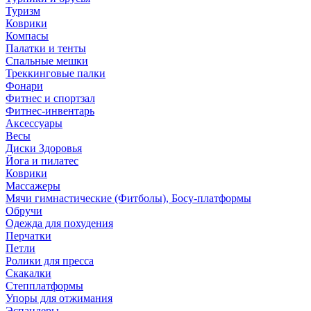
Туризм
Коврики
Компасы
Палатки и тенты
Спальные мешки
Треккинговые палки
Фонари
Фитнес и спортзал
Фитнес-инвентарь
Аксессуары
Весы
Диски Здоровья
Йога и пилатес
Коврики
Массажеры
Мячи гимнастические (Фитболы), Босу-платформы
Обручи
Одежда для похудения
Перчатки
Петли
Ролики для пресса
Скакалки
Степплатформы
Упоры для отжимания
Эспандеры