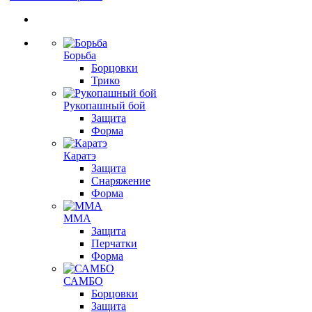
Борьба
Борцовки
Трико
Рукопашный бой
Защита
Форма
Каратэ
Защита
Снаряжение
Форма
ММА
Защита
Перчатки
Форма
САМБО
Борцовки
Защита