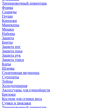
Тренировочный инвентарь
Форма
Снаряды
Груши
Крепежи
Манекены
Мешки
Наборы
Защита
Бинты
Защита ног
Защита паха
Защита рук
Защита торса
Капы
Шлемы
Спортивная медицина
Суппорты
Тейпы
Холодотерапия
Аксессуары для единоборств
Брелоки
Костюм для сгонки веса
Сумки и рюкзаки
Тренировочный инвентарь