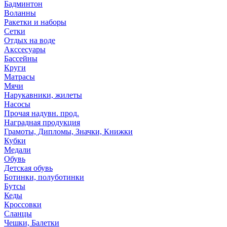
Бадминтон
Воланны
Ракетки и наборы
Сетки
Отдых на воде
Акссесуары
Бассейны
Круги
Матрасы
Мячи
Нарукавники, жилеты
Насосы
Прочая надувн. прод.
Наградная продукция
Грамоты, Дипломы, Значки, Книжки
Кубки
Медали
Обувь
Детская обувь
Ботинки, полуботинки
Бутсы
Кеды
Кроссовки
Сланцы
Чешки, Балетки