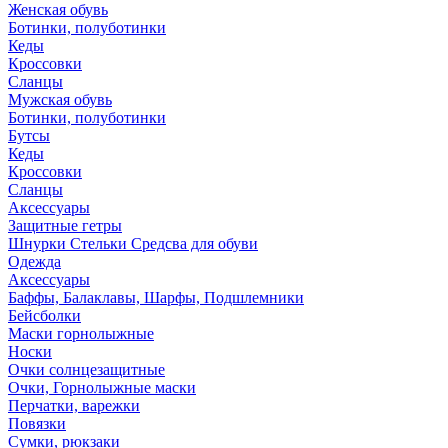
Женская обувь
Ботинки, полуботинки
Кеды
Кроссовки
Сланцы
Мужская обувь
Ботинки, полуботинки
Бутсы
Кеды
Кроссовки
Сланцы
Аксессуары
Защитные гетры
Шнурки Стельки Средсва для обуви
Одежда
Аксессуары
Баффы, Балаклавы, Шарфы, Подшлемники
Бейсболки
Маски горнолыжные
Носки
Очки солнцезащитные
Очки, Горнолыжные маски
Перчатки, варежки
Повязки
Сумки, рюкзаки