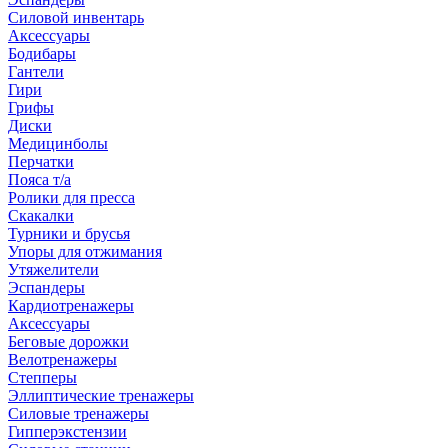
Силовой инвентарь
Аксессуары
Бодибары
Гантели
Гири
Грифы
Диски
Медицинболы
Перчатки
Пояса т/а
Ролики для пресса
Скакалки
Турники и брусья
Упоры для отжимания
Утяжелители
Эспандеры
Кардиотренажеры
Аксессуары
Беговые дорожки
Велотренажеры
Степперы
Эллиптические тренажеры
Силовые тренажеры
Гипперэкстензии