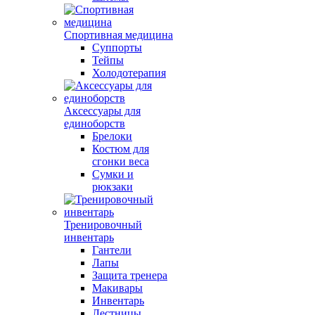
Спортивная медицина
Суппорты
Тейпы
Холодотерапия
Аксессуары для
единоборств
Брелоки
Костюм для
сгонки веса
Сумки и
рюкзаки
Тренировочный
инвентарь
Гантели
Лапы
Защита тренера
Макивары
Инвентарь
Лестницы