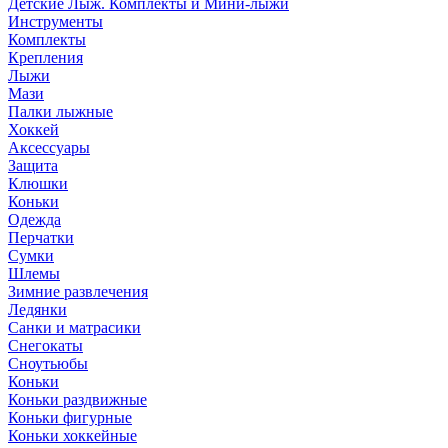
Детские Лыж. Комплекты и Мини-лыжи
Инструменты
Комплекты
Крепления
Лыжи
Мази
Палки лыжные
Хоккей
Аксессуары
Защита
Клюшки
Коньки
Одежда
Перчатки
Сумки
Шлемы
Зимние развлечения
Ледянки
Санки и матрасики
Снегокаты
Сноутьюбы
Коньки
Коньки раздвижные
Коньки фигурные
Коньки хоккейные