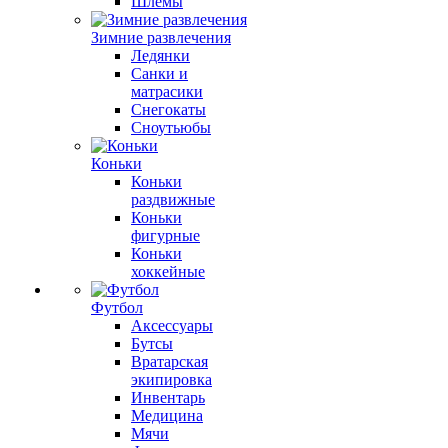
Шлемы
Зимние развлечения
Ледянки
Санки и
матрасики
Снегокаты
Сноутьюбы
Коньки
Коньки
раздвижные
Коньки
фигурные
Коньки
хоккейные
Футбол
Аксессуары
Бутсы
Вратарская
экипировка
Инвентарь
Медицина
Мячи