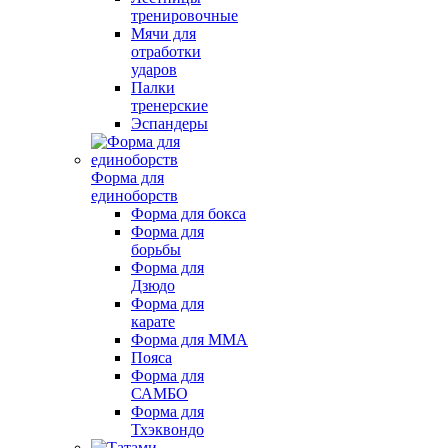
тренировочные
Мячи для
отработки
ударов
Палки
тренерские
Эспандеры
Форма для
единоборств
Форма для бокса
Форма для
борьбы
Форма для
Дзюдо
Форма для
карате
Форма для MMA
Пояса
Форма для
САМБО
Форма для
Тхэквондо