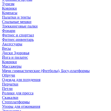
Туризм
Коврики
Компасы
Палатки и тенты
Спальные мешки
Треккинговые палки
Фонари
Фитнес и спортзал
Фитнес-инвентарь
Аксессуары
Весы
Диски Здоровья
Йога и пилатес
Коврики
Массажеры
Мячи гимнастические (Фитболы), Босу-платформы
Обручи
Одежда для похудения
Перчатки
Петли
Ролики для пресса
Скакалки
Степплатформы
Упоры для отжимания
Эспандеры