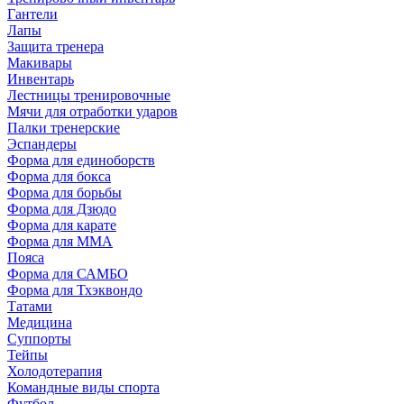
Гантели
Лапы
Защита тренера
Макивары
Инвентарь
Лестницы тренировочные
Мячи для отработки ударов
Палки тренерские
Эспандеры
Форма для единоборств
Форма для бокса
Форма для борьбы
Форма для Дзюдо
Форма для карате
Форма для MMA
Пояса
Форма для САМБО
Форма для Тхэквондо
Татами
Медицина
Суппорты
Тейпы
Холодотерапия
Командные виды спорта
Футбол