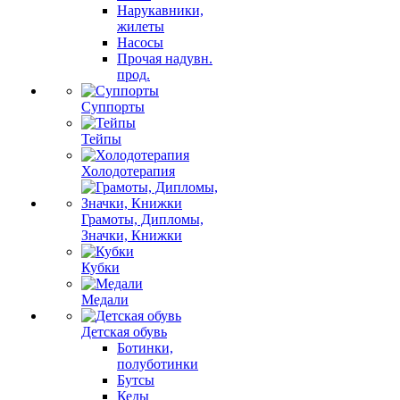
Нарукавники,
жилеты
Насосы
Прочая надувн.
прод.
Суппорты
Тейпы
Холодотерапия
Грамоты, Дипломы,
Значки, Книжки
Кубки
Медали
Детская обувь
Ботинки,
полуботинки
Бутсы
Кеды