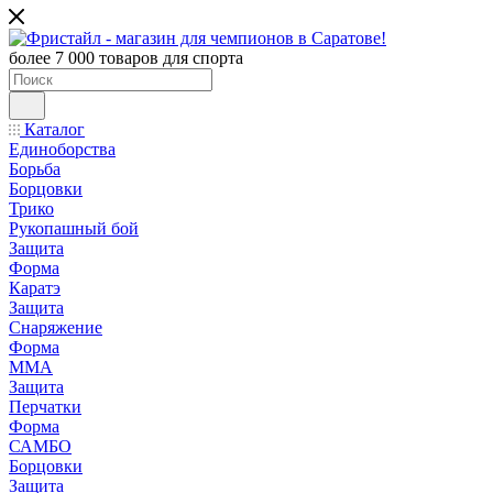
более 7 000 товаров для спорта
Каталог
Единоборства
Борьба
Борцовки
Трико
Рукопашный бой
Защита
Форма
Каратэ
Защита
Снаряжение
Форма
ММА
Защита
Перчатки
Форма
САМБО
Борцовки
Защита