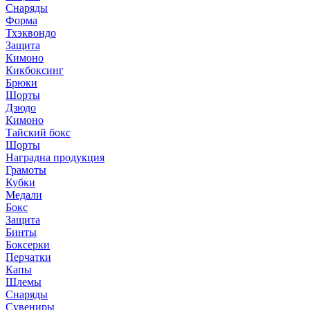
Снаряды
Форма
Тхэквондо
Защита
Кимоно
Кикбоксинг
Брюки
Шорты
Дзюдо
Кимоно
Тайский бокс
Шорты
Наградна продукция
Грамоты
Кубки
Медали
Бокс
Защита
Бинты
Боксерки
Перчатки
Капы
Шлемы
Снаряды
Сувениры