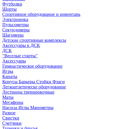
Футболки
Шорты
Спортивное оборудование и инвентарь
Электроника
Пульсометры
Секундомеры
Шагомеры
Детские спортивные комплексы
Аксессуары к ДСК
ДСК
"Веселые старты"
Аксессуары
Гимнастическое оборудование
Игры
Канаты
Конусы Барьеры Стойки Флаги
Легкоатлетическе оборудование
Лестницы тренировочные
Маты
Мегафоны
Насосы Иглы Манометры
Разное
Свистки
Счетчики
Турники и брусья