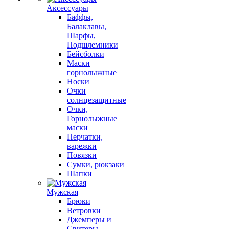
Аксессуары
Баффы,
Балаклавы,
Шарфы,
Подшлемники
Бейсболки
Маски
горнолыжные
Носки
Очки
солнцезащитные
Очки,
Горнолыжные
маски
Перчатки,
варежки
Повязки
Сумки, рюкзаки
Шапки
Мужская
Брюки
Ветровки
Джемперы и
Свитеры