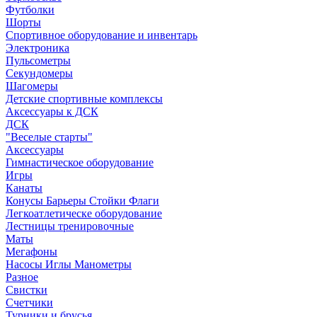
Футболки
Шорты
Спортивное оборудование и инвентарь
Электроника
Пульсометры
Секундомеры
Шагомеры
Детские спортивные комплексы
Аксессуары к ДСК
ДСК
"Веселые старты"
Аксессуары
Гимнастическое оборудование
Игры
Канаты
Конусы Барьеры Стойки Флаги
Легкоатлетическе оборудование
Лестницы тренировочные
Маты
Мегафоны
Насосы Иглы Манометры
Разное
Свистки
Счетчики
Турники и брусья