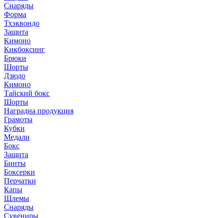
Снаряды
Форма
Тхэквондо
Защита
Кимоно
Кикбоксинг
Брюки
Шорты
Дзюдо
Кимоно
Тайский бокс
Шорты
Наградна продукция
Грамоты
Кубки
Медали
Бокс
Защита
Бинты
Боксерки
Перчатки
Капы
Шлемы
Снаряды
Сувениры