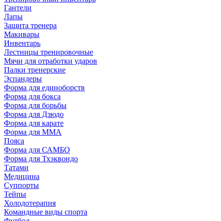
Гантели
Лапы
Защита тренера
Макивары
Инвентарь
Лестницы тренировочные
Мячи для отработки ударов
Палки тренерские
Эспандеры
Форма для единоборств
Форма для бокса
Форма для борьбы
Форма для Дзюдо
Форма для карате
Форма для MMA
Пояса
Форма для САМБО
Форма для Тхэквондо
Татами
Медицина
Суппорты
Тейпы
Холодотерапия
Командные виды спорта
Футбол