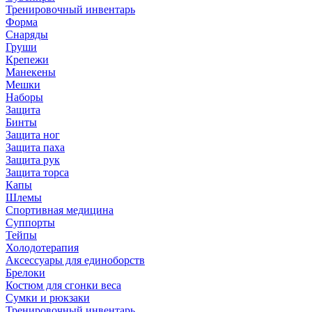
Тренировочный инвентарь
Форма
Снаряды
Груши
Крепежи
Манекены
Мешки
Наборы
Защита
Бинты
Защита ног
Защита паха
Защита рук
Защита торса
Капы
Шлемы
Спортивная медицина
Суппорты
Тейпы
Холодотерапия
Аксессуары для единоборств
Брелоки
Костюм для сгонки веса
Сумки и рюкзаки
Тренировочный инвентарь