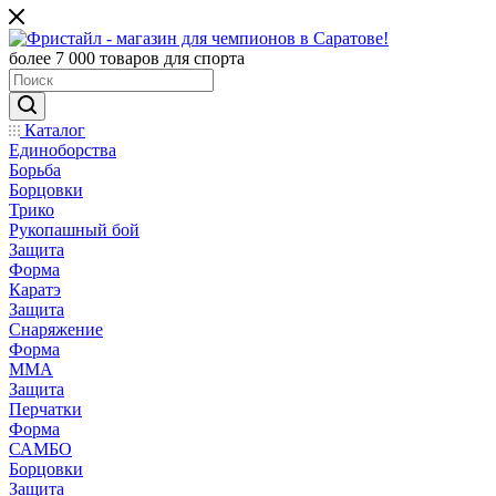
более 7 000 товаров для спорта
Каталог
Единоборства
Борьба
Борцовки
Трико
Рукопашный бой
Защита
Форма
Каратэ
Защита
Снаряжение
Форма
ММА
Защита
Перчатки
Форма
САМБО
Борцовки
Защита