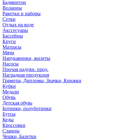
Бадминтон
Воланны
Ракетки и наборы
Сетки
Отдых на воде
Акссесуары
Бассейны
Круги
Матрасы
Мячи
Нарукавники, жилеты
Насосы
Прочая надувн. прод.
Наградная продукция
Грамоты, Дипломы, Значки, Книжки
Кубки
Медали
Обувь
Детская обувь
Ботинки, полуботинки
Бутсы
Кеды
Кроссовки
Сланцы
Чешки, Балетки