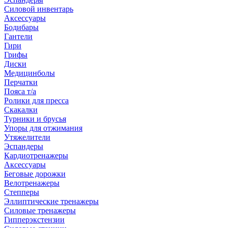
Силовой инвентарь
Аксессуары
Бодибары
Гантели
Гири
Грифы
Диски
Медицинболы
Перчатки
Пояса т/а
Ролики для пресса
Скакалки
Турники и брусья
Упоры для отжимания
Утяжелители
Эспандеры
Кардиотренажеры
Аксессуары
Беговые дорожки
Велотренажеры
Степперы
Эллиптические тренажеры
Силовые тренажеры
Гипперэкстензии