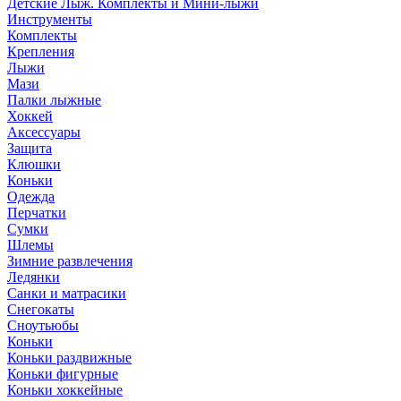
Детские Лыж. Комплекты и Мини-лыжи
Инструменты
Комплекты
Крепления
Лыжи
Мази
Палки лыжные
Хоккей
Аксессуары
Защита
Клюшки
Коньки
Одежда
Перчатки
Сумки
Шлемы
Зимние развлечения
Ледянки
Санки и матрасики
Снегокаты
Сноутьюбы
Коньки
Коньки раздвижные
Коньки фигурные
Коньки хоккейные