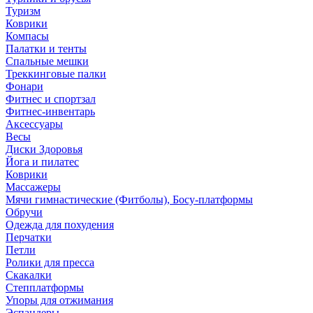
Туризм
Коврики
Компасы
Палатки и тенты
Спальные мешки
Треккинговые палки
Фонари
Фитнес и спортзал
Фитнес-инвентарь
Аксессуары
Весы
Диски Здоровья
Йога и пилатес
Коврики
Массажеры
Мячи гимнастические (Фитболы), Босу-платформы
Обручи
Одежда для похудения
Перчатки
Петли
Ролики для пресса
Скакалки
Степплатформы
Упоры для отжимания
Эспандеры