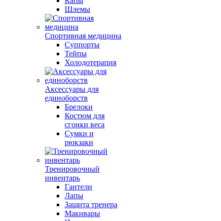
Капы
Шлемы
Спортивная медицина
Суппорты
Тейпы
Холодотерапия
Аксессуары для
единоборств
Брелоки
Костюм для
сгонки веса
Сумки и
рюкзаки
Тренировочный
инвентарь
Гантели
Лапы
Защита тренера
Макивары