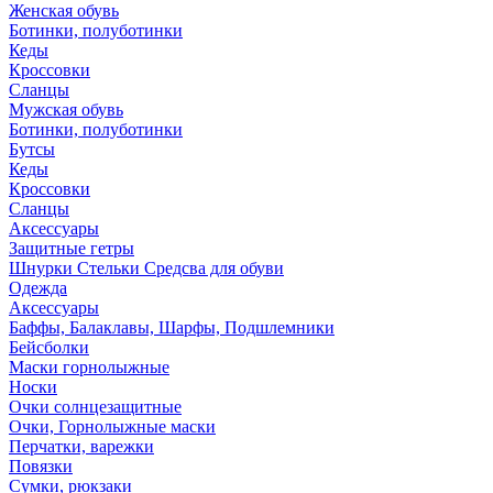
Женская обувь
Ботинки, полуботинки
Кеды
Кроссовки
Сланцы
Мужская обувь
Ботинки, полуботинки
Бутсы
Кеды
Кроссовки
Сланцы
Аксессуары
Защитные гетры
Шнурки Стельки Средсва для обуви
Одежда
Аксессуары
Баффы, Балаклавы, Шарфы, Подшлемники
Бейсболки
Маски горнолыжные
Носки
Очки солнцезащитные
Очки, Горнолыжные маски
Перчатки, варежки
Повязки
Сумки, рюкзаки