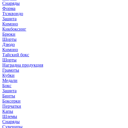
Снаряды
Форма
Тхэквондо
Защита
Кимоно
Кикбоксинг
Брюки
Шорты
Дзюдо
Кимоно
Тайский бокс
Шорты
Наградна продукция
Грамоты
Кубки
Медали
Бокс
Защита
Бинты
Боксерки
Перчатки
Капы
Шлемы
Снаряды
Сувениры