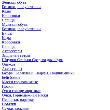
Женская обувь
Ботинки, полуботинки
Кеды
Кроссовки
Сланцы
Мужская обувь
Ботинки, полуботинки
Бутсы
Кеды
Кроссовки
Сланцы
Аксессуары
Защитные гетры
Шнурки Стельки Средсва для обуви
Одежда
Аксессуары
Баффы, Балаклавы, Шарфы, Подшлемники
Бейсболки
Маски горнолыжные
Носки
Очки солнцезащитные
Очки, Горнолыжные маски
Перчатки, варежки
Повязки
Сумки, рюкзаки