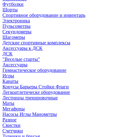
Футболки
Шорты
Спортивное оборудование и инвентарь
Электроника
Пульсометры
Секундомеры
Шагомеры
Детские спортивные комплексы
Аксессуары к ДСК
ДСК
"Веселые старты"
Аксессуары
Гимнастическое оборудование
Игры
Канаты
Конусы Барьеры Стойки Флаги
Легкоатлетическе оборудование
Лестницы тренировочные
Маты
Мегафоны
Насосы Иглы Манометры
Разное
Свистки
Счетчики
Турники и брусья