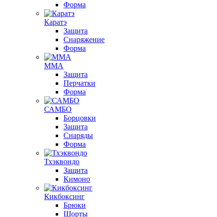
Форма
Каратэ
Защита
Снаряжение
Форма
ММА
Защита
Перчатки
Форма
САМБО
Борцовки
Защита
Снаряды
Форма
Тхэквондо
Защита
Кимоно
Кикбоксинг
Брюки
Шорты