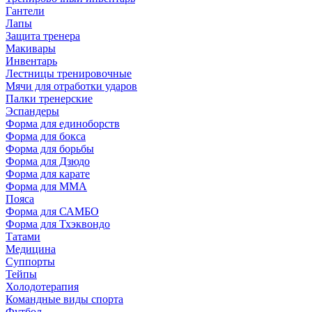
Гантели
Лапы
Защита тренера
Макивары
Инвентарь
Лестницы тренировочные
Мячи для отработки ударов
Палки тренерские
Эспандеры
Форма для единоборств
Форма для бокса
Форма для борьбы
Форма для Дзюдо
Форма для карате
Форма для MMA
Пояса
Форма для САМБО
Форма для Тхэквондо
Татами
Медицина
Суппорты
Тейпы
Холодотерапия
Командные виды спорта
Футбол