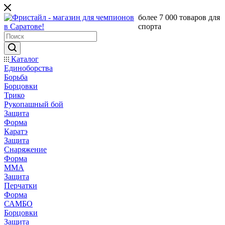
более 7 000 товаров для
спорта
Каталог
Единоборства
Борьба
Борцовки
Трико
Рукопашный бой
Защита
Форма
Каратэ
Защита
Снаряжение
Форма
ММА
Защита
Перчатки
Форма
САМБО
Борцовки
Защита