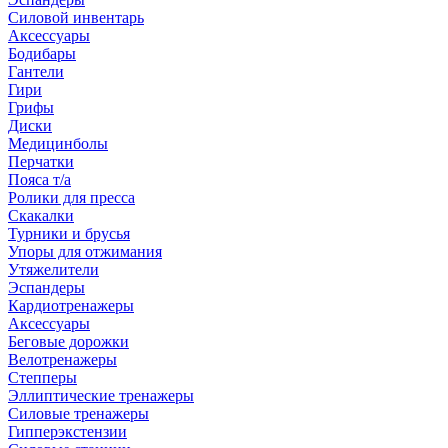
Силовой инвентарь
Аксессуары
Бодибары
Гантели
Гири
Грифы
Диски
Медицинболы
Перчатки
Пояса т/а
Ролики для пресса
Скакалки
Турники и брусья
Упоры для отжимания
Утяжелители
Эспандеры
Кардиотренажеры
Аксессуары
Беговые дорожки
Велотренажеры
Степперы
Эллиптические тренажеры
Силовые тренажеры
Гипперэкстензии