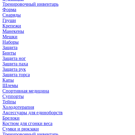
Тренировочный инвентарь
Форма
Снаряды
Груши
Крепежи
Манекены
Мешки
Наборы
Защита
Бинты
Защита ног
Защита паха
Защита рук
Защита торса
Капы
Шлемы
Спортивная медицина
Суппорты
Тейпы
Холодотерапия
Аксессуары для единоборств
Брелоки
Костюм для сгонки веса
Сумки и рюкзаки
Тренировочный инвентарь