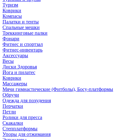
Туризм
Коврики
Компасы
Палатки и тенты
Спальные мешки
Треккинговые палки
Фонари
Фитнес и спортзал
Фитнес-инвентарь
Аксессуары
Весы
Диски Здоровья
Йога и пилатес
Коврики
Массажеры
Мячи гимнастические (Фитболы), Босу-платформы
Обручи
Одежда для похудения
Перчатки
Петли
Ролики для пресса
Скакалки
Степплатформы
Упоры для отжимания
Эспандеры