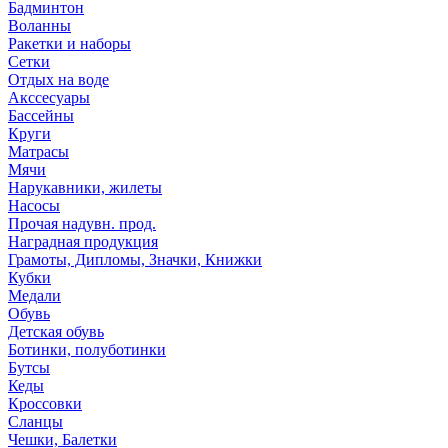
Бадминтон
Воланны
Ракетки и наборы
Сетки
Отдых на воде
Акссесуары
Бассейны
Круги
Матрасы
Мячи
Нарукавники, жилеты
Насосы
Прочая надувн. прод.
Наградная продукция
Грамоты, Дипломы, Значки, Книжки
Кубки
Медали
Обувь
Детская обувь
Ботинки, полуботинки
Бутсы
Кеды
Кроссовки
Сланцы
Чешки, Балетки