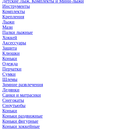
Детские Лыж. Комплекты и Мини-лыжи
Инструменты
Комплекты
Крепления
Лыжи
Мази
Палки лыжные
Хоккей
Аксессуары
Защита
Клюшки
Коньки
Одежда
Перчатки
Сумки
Шлемы
Зимние развлечения
Ледянки
Санки и матрасики
Снегокаты
Сноутьюбы
Коньки
Коньки раздвижные
Коньки фигурные
Коньки хоккейные