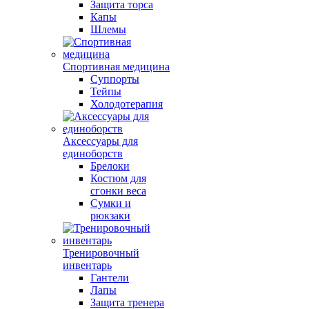
Защита торса
Капы
Шлемы
Спортивная медицина
Суппорты
Тейпы
Холодотерапия
Аксессуары для
единоборств
Брелоки
Костюм для
сгонки веса
Сумки и
рюкзаки
Тренировочный
инвентарь
Гантели
Лапы
Защита тренера