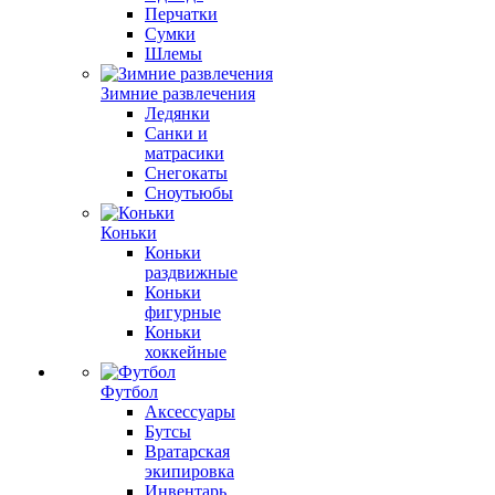
Перчатки
Сумки
Шлемы
Зимние развлечения
Ледянки
Санки и
матрасики
Снегокаты
Сноутьюбы
Коньки
Коньки
раздвижные
Коньки
фигурные
Коньки
хоккейные
Футбол
Аксессуары
Бутсы
Вратарская
экипировка
Инвентарь