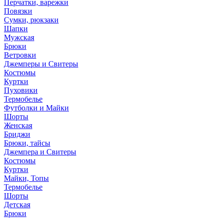
Перчатки, варежки
Повязки
Сумки, рюкзаки
Шапки
Мужская
Брюки
Ветровки
Джемперы и Свитеры
Костюмы
Куртки
Пуховики
Термобелье
Футболки и Майки
Шорты
Женская
Бриджи
Брюки, тайсы
Джемпера и Свитеры
Костюмы
Куртки
Майки, Топы
Термобелье
Шорты
Детская
Брюки