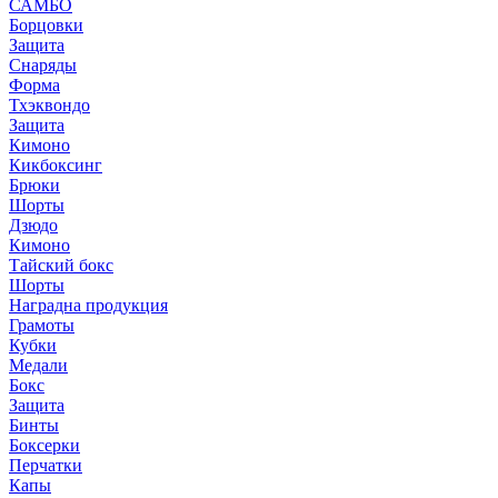
САМБО
Борцовки
Защита
Снаряды
Форма
Тхэквондо
Защита
Кимоно
Кикбоксинг
Брюки
Шорты
Дзюдо
Кимоно
Тайский бокс
Шорты
Наградна продукция
Грамоты
Кубки
Медали
Бокс
Защита
Бинты
Боксерки
Перчатки
Капы