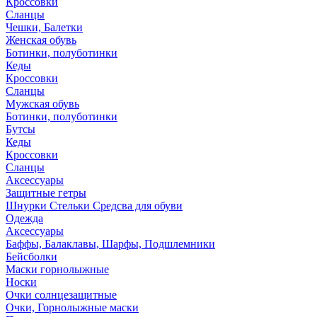
Кроссовки
Сланцы
Чешки, Балетки
Женская обувь
Ботинки, полуботинки
Кеды
Кроссовки
Сланцы
Мужская обувь
Ботинки, полуботинки
Бутсы
Кеды
Кроссовки
Сланцы
Аксессуары
Защитные гетры
Шнурки Стельки Средсва для обуви
Одежда
Аксессуары
Баффы, Балаклавы, Шарфы, Подшлемники
Бейсболки
Маски горнолыжные
Носки
Очки солнцезащитные
Очки, Горнолыжные маски