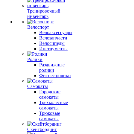
Тренировочный
инвентарь
Велоспорт
Велоаксессуары
Велозапчасти
Велосипеды
Инструменты
Ролики
Раздвижные
ролики
Фитнес ролики
Самокаты
Городские
самокаты
Трехколесные
самокаты
Трюковые
самокаты
Скейтбординг