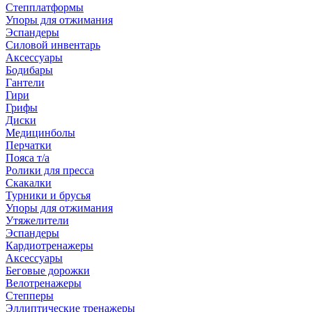
Степплатформы
Упоры для отжимания
Эспандеры
Силовой инвентарь
Аксессуары
Бодибары
Гантели
Гири
Грифы
Диски
Медицинболы
Перчатки
Пояса т/а
Ролики для пресса
Скакалки
Турники и брусья
Упоры для отжимания
Утяжелители
Эспандеры
Кардиотренажеры
Аксессуары
Беговые дорожки
Велотренажеры
Степперы
Эллиптические тренажеры