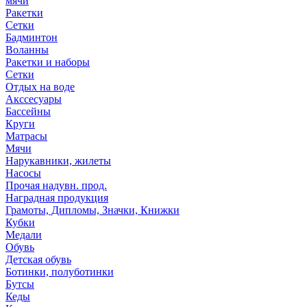
мячи
Ракетки
Сетки
Бадминтон
Воланны
Ракетки и наборы
Сетки
Отдых на воде
Акссесуары
Бассейны
Круги
Матрасы
Мячи
Нарукавники, жилеты
Насосы
Прочая надувн. прод.
Наградная продукция
Грамоты, Дипломы, Значки, Книжки
Кубки
Медали
Обувь
Детская обувь
Ботинки, полуботинки
Бутсы
Кеды