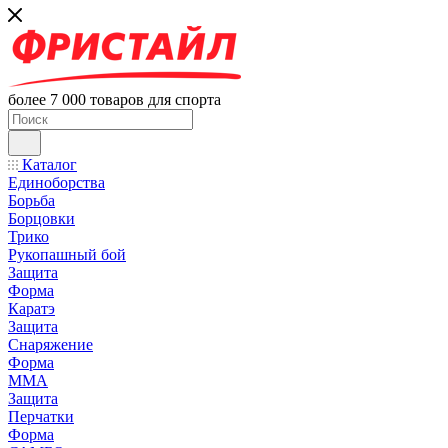
более 7 000 товаров для спорта
Каталог
Единоборства
Борьба
Борцовки
Трико
Рукопашный бой
Защита
Форма
Каратэ
Защита
Снаряжение
Форма
ММА
Защита
Перчатки
Форма