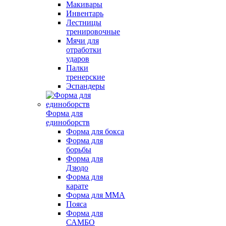
Макивары
Инвентарь
Лестницы
тренировочные
Мячи для
отработки
ударов
Палки
тренерские
Эспандеры
Форма для
единоборств
Форма для бокса
Форма для
борьбы
Форма для
Дзюдо
Форма для
карате
Форма для MMA
Пояса
Форма для
САМБО