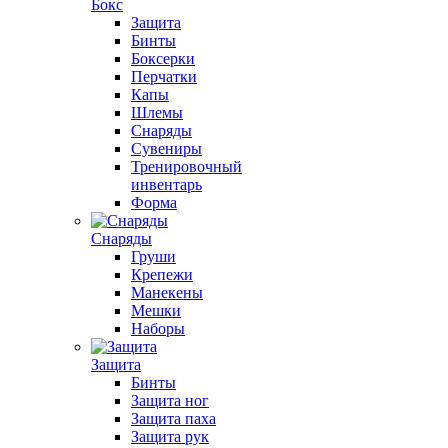
Бокс
Защита
Бинты
Боксерки
Перчатки
Капы
Шлемы
Снаряды
Сувениры
Тренировочный
инвентарь
Форма
Снаряды
Груши
Крепежи
Манекены
Мешки
Наборы
Защита
Бинты
Защита ног
Защита паха
Защита рук