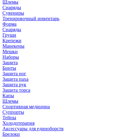
Шлемы
Снаряды
Сувениры
Тренировочный инвентарь
Форма
Снаряды
Груши
Крепежи
Манекены
Мешки
Наборы
Защита
Бинты
Защита ног
Защита паха
Защита рук
Защита торса
Капы
Шлемы
Спортивная медицина
Суппорты
Тейпы
Холодотерапия
Аксессуары для единоборств
Брелоки