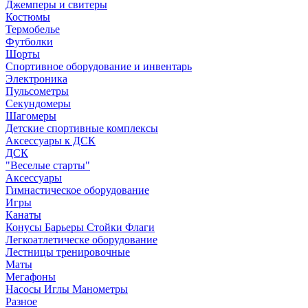
Джемперы и свитеры
Костюмы
Термобелье
Футболки
Шорты
Спортивное оборудование и инвентарь
Электроника
Пульсометры
Секундомеры
Шагомеры
Детские спортивные комплексы
Аксессуары к ДСК
ДСК
"Веселые старты"
Аксессуары
Гимнастическое оборудование
Игры
Канаты
Конусы Барьеры Стойки Флаги
Легкоатлетическе оборудование
Лестницы тренировочные
Маты
Мегафоны
Насосы Иглы Манометры
Разное