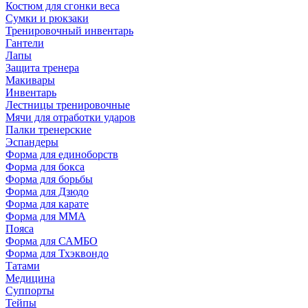
Костюм для сгонки веса
Сумки и рюкзаки
Тренировочный инвентарь
Гантели
Лапы
Защита тренера
Макивары
Инвентарь
Лестницы тренировочные
Мячи для отработки ударов
Палки тренерские
Эспандеры
Форма для единоборств
Форма для бокса
Форма для борьбы
Форма для Дзюдо
Форма для карате
Форма для MMA
Пояса
Форма для САМБО
Форма для Тхэквондо
Татами
Медицина
Суппорты
Тейпы