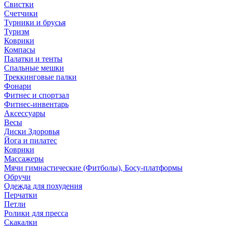
Свистки
Счетчики
Турники и брусья
Туризм
Коврики
Компасы
Палатки и тенты
Спальные мешки
Треккинговые палки
Фонари
Фитнес и спортзал
Фитнес-инвентарь
Аксессуары
Весы
Диски Здоровья
Йога и пилатес
Коврики
Массажеры
Мячи гимнастические (Фитболы), Босу-платформы
Обручи
Одежда для похудения
Перчатки
Петли
Ролики для пресса
Скакалки