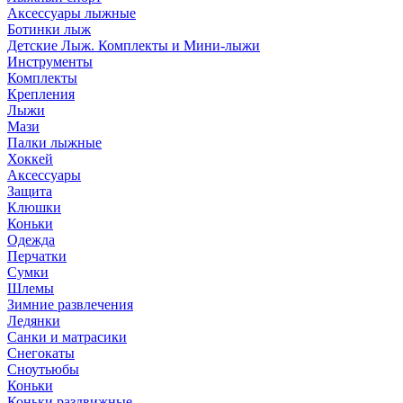
Аксессуары лыжные
Ботинки лыж
Детские Лыж. Комплекты и Мини-лыжи
Инструменты
Комплекты
Крепления
Лыжи
Мази
Палки лыжные
Хоккей
Аксессуары
Защита
Клюшки
Коньки
Одежда
Перчатки
Сумки
Шлемы
Зимние развлечения
Ледянки
Санки и матрасики
Снегокаты
Сноутьюбы
Коньки
Коньки раздвижные