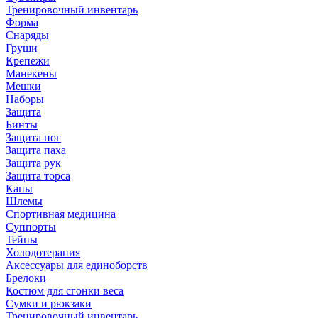
Тренировочный инвентарь
Форма
Снаряды
Груши
Крепежи
Манекены
Мешки
Наборы
Защита
Бинты
Защита ног
Защита паха
Защита рук
Защита торса
Капы
Шлемы
Спортивная медицина
Суппорты
Тейпы
Холодотерапия
Аксессуары для единоборств
Брелоки
Костюм для сгонки веса
Сумки и рюкзаки
Тренировочный инвентарь