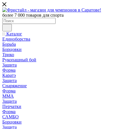
более 7 000 товаров для спорта
Каталог
Единоборства
Борьба
Борцовки
Трико
Рукопашный бой
Защита
Форма
Каратэ
Защита
Снаряжение
Форма
ММА
Защита
Перчатки
Форма
САМБО
Борцовки
Защита