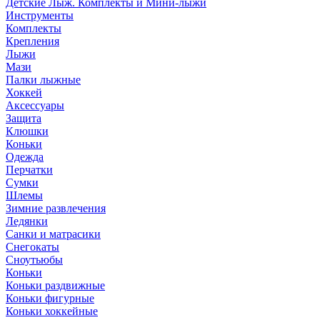
Детские Лыж. Комплекты и Мини-лыжи
Инструменты
Комплекты
Крепления
Лыжи
Мази
Палки лыжные
Хоккей
Аксессуары
Защита
Клюшки
Коньки
Одежда
Перчатки
Сумки
Шлемы
Зимние развлечения
Ледянки
Санки и матрасики
Снегокаты
Сноутьюбы
Коньки
Коньки раздвижные
Коньки фигурные
Коньки хоккейные