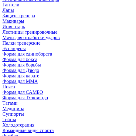
Гантели
Лапы
Защита тренера
Макивары
Инвентарь
Лестницы тренировочные
Мячи для отработки ударов
Палки тренерские
Эспандеры
Форма для единоборств
Форма для бокса
Форма для борьбы
Форма для Дзюдо
Форма для карате
Форма для MMA
Пояса
Форма для САМБО
Форма для Тхэквондо
Татами
Медицина
Суппорты
Тейпы
Холодотерапия
Командные виды спорта
Футбол