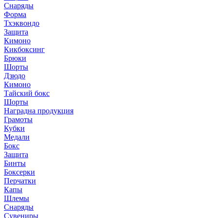
Снаряды
Форма
Тхэквондо
Защита
Кимоно
Кикбоксинг
Брюки
Шорты
Дзюдо
Кимоно
Тайский бокс
Шорты
Наградна продукция
Грамоты
Кубки
Медали
Бокс
Защита
Бинты
Боксерки
Перчатки
Капы
Шлемы
Снаряды
Сувениры