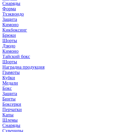
Снаряды
Форма
Тхэквондо
Защита
Кимоно
Кикбоксинг
Брюки
Шорты
Дзюдо
Кимоно
Тайский бокс
Шорты
Наградна продукция
Грамоты
Кубки
Медали
Бокс
Защита
Бинты
Боксерки
Перчатки
Капы
Шлемы
Снаряды
Сувениры