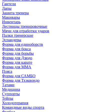
Гантели
Лапы
Защита тренера
Макивары
Инвентарь
Лестницы тренировочные
Мячи для отработки ударов
Палки тренерские
Эспандеры
Форма для единоборств
Форма для бокса
Форма для борьбы
Форма для Дзюдо
Форма для карате
Форма для MMA
Пояса
Форма для САМБО
Форма для Тхэквондо
Татами
Медицина
Суппорты
Тейпы
Холодотерапия
Командные виды спорта
Футбол