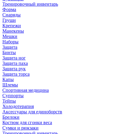
Тренировочный инвентарь
Форма
Снаряды
Груши
Крепежи
Манекены
Мешки
Наборы
Защита
Бинты
Защита ног
Защита паха
Защита рук
Защита торса
Капы
Шлемы
Спортивная медицина
Суппорты
Тейпы
Холодотерапия
Аксессуары для единоборств
Брелоки
Костюм для сгонки веса
Сумки и рюкзаки
Тренировочный инвентарь