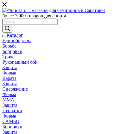
более 7 000 товаров для спорта
Каталог
Единоборства
Борьба
Борцовки
Трико
Рукопашный бой
Защита
Форма
Каратэ
Защита
Снаряжение
Форма
ММА
Защита
Перчатки
Форма
САМБО
Борцовки
Защита