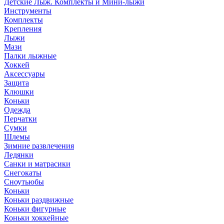
Детские Лыж. Комплекты и Мини-лыжи
Инструменты
Комплекты
Крепления
Лыжи
Мази
Палки лыжные
Хоккей
Аксессуары
Защита
Клюшки
Коньки
Одежда
Перчатки
Сумки
Шлемы
Зимние развлечения
Ледянки
Санки и матрасики
Снегокаты
Сноутьюбы
Коньки
Коньки раздвижные
Коньки фигурные
Коньки хоккейные