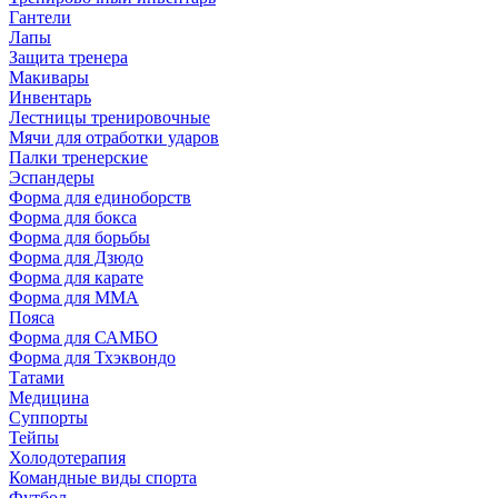
Гантели
Лапы
Защита тренера
Макивары
Инвентарь
Лестницы тренировочные
Мячи для отработки ударов
Палки тренерские
Эспандеры
Форма для единоборств
Форма для бокса
Форма для борьбы
Форма для Дзюдо
Форма для карате
Форма для MMA
Пояса
Форма для САМБО
Форма для Тхэквондо
Татами
Медицина
Суппорты
Тейпы
Холодотерапия
Командные виды спорта
Футбол