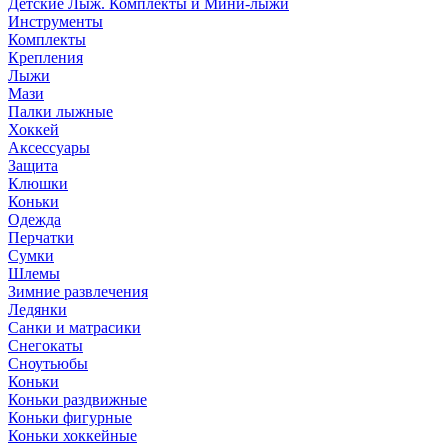
Детские Лыж. Комплекты и Мини-лыжи
Инструменты
Комплекты
Крепления
Лыжи
Мази
Палки лыжные
Хоккей
Аксессуары
Защита
Клюшки
Коньки
Одежда
Перчатки
Сумки
Шлемы
Зимние развлечения
Ледянки
Санки и матрасики
Снегокаты
Сноутьюбы
Коньки
Коньки раздвижные
Коньки фигурные
Коньки хоккейные