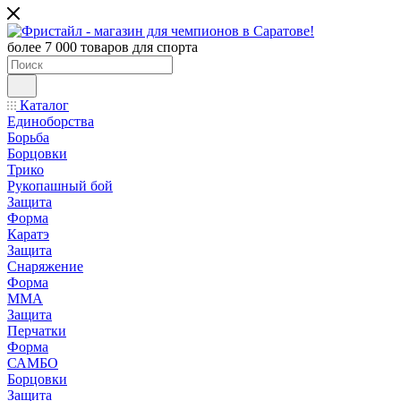
более 7 000 товаров для спорта
Каталог
Единоборства
Борьба
Борцовки
Трико
Рукопашный бой
Защита
Форма
Каратэ
Защита
Снаряжение
Форма
ММА
Защита
Перчатки
Форма
САМБО
Борцовки
Защита