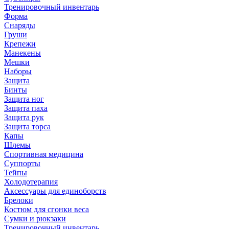
Тренировочный инвентарь
Форма
Снаряды
Груши
Крепежи
Манекены
Мешки
Наборы
Защита
Бинты
Защита ног
Защита паха
Защита рук
Защита торса
Капы
Шлемы
Спортивная медицина
Суппорты
Тейпы
Холодотерапия
Аксессуары для единоборств
Брелоки
Костюм для сгонки веса
Сумки и рюкзаки
Тренировочный инвентарь