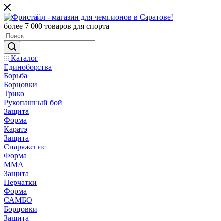
более 7 000 товаров для спорта
Каталог
Единоборства
Борьба
Борцовки
Трико
Рукопашный бой
Защита
Форма
Каратэ
Защита
Снаряжение
Форма
ММА
Защита
Перчатки
Форма
САМБО
Борцовки
Защита