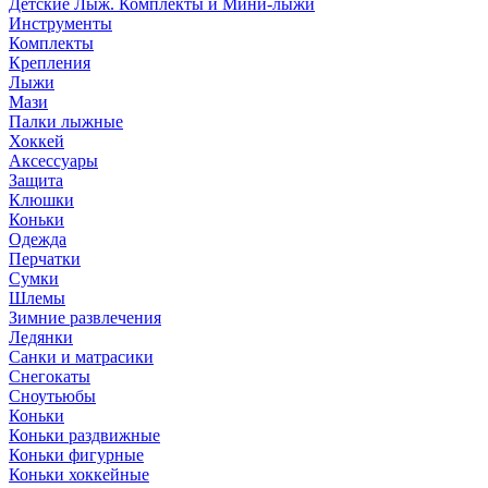
Детские Лыж. Комплекты и Мини-лыжи
Инструменты
Комплекты
Крепления
Лыжи
Мази
Палки лыжные
Хоккей
Аксессуары
Защита
Клюшки
Коньки
Одежда
Перчатки
Сумки
Шлемы
Зимние развлечения
Ледянки
Санки и матрасики
Снегокаты
Сноутьюбы
Коньки
Коньки раздвижные
Коньки фигурные
Коньки хоккейные