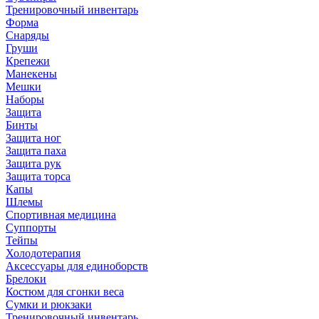
Тренировочный инвентарь
Форма
Снаряды
Груши
Крепежи
Манекены
Мешки
Наборы
Защита
Бинты
Защита ног
Защита паха
Защита рук
Защита торса
Капы
Шлемы
Спортивная медицина
Суппорты
Тейпы
Холодотерапия
Аксессуары для единоборств
Брелоки
Костюм для сгонки веса
Сумки и рюкзаки
Тренировочный инвентарь