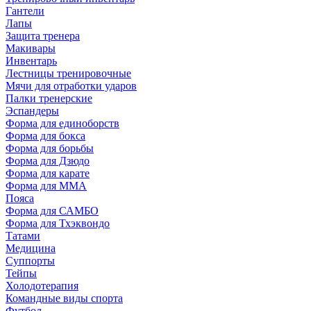
Гантели
Лапы
Защита тренера
Макивары
Инвентарь
Лестницы тренировочные
Мячи для отработки ударов
Палки тренерские
Эспандеры
Форма для единоборств
Форма для бокса
Форма для борьбы
Форма для Дзюдо
Форма для карате
Форма для MMA
Пояса
Форма для САМБО
Форма для Тхэквондо
Татами
Медицина
Суппорты
Тейпы
Холодотерапия
Командные виды спорта
Футбол