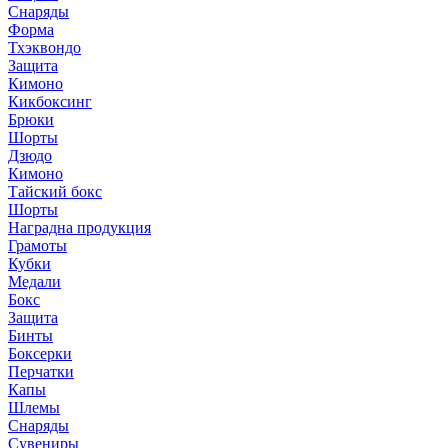
Снаряды
Форма
Тхэквондо
Защита
Кимоно
Кикбоксинг
Брюки
Шорты
Дзюдо
Кимоно
Тайский бокс
Шорты
Наградна продукция
Грамоты
Кубки
Медали
Бокс
Защита
Бинты
Боксерки
Перчатки
Капы
Шлемы
Снаряды
Сувениры