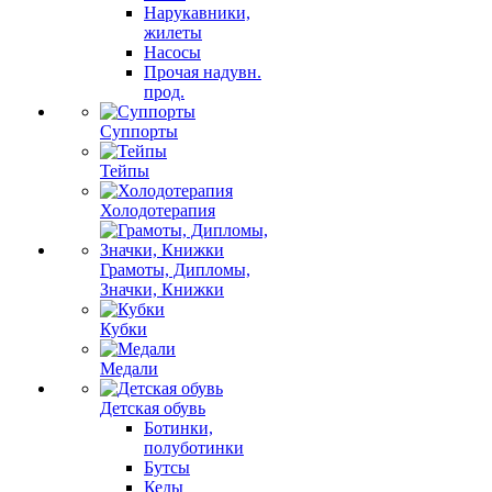
Нарукавники,
жилеты
Насосы
Прочая надувн.
прод.
Суппорты
Тейпы
Холодотерапия
Грамоты, Дипломы,
Значки, Книжки
Кубки
Медали
Детская обувь
Ботинки,
полуботинки
Бутсы
Кеды