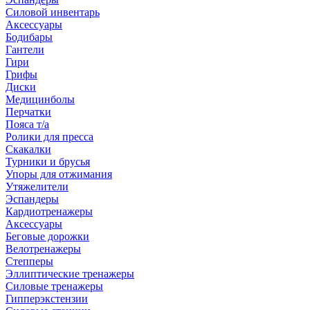
Силовой инвентарь
Аксессуары
Бодибары
Гантели
Гири
Грифы
Диски
Медицинболы
Перчатки
Пояса т/а
Ролики для пресса
Скакалки
Турники и брусья
Упоры для отжимания
Утяжелители
Эспандеры
Кардиотренажеры
Аксессуары
Беговые дорожки
Велотренажеры
Степперы
Эллиптические тренажеры
Силовые тренажеры
Гипперэкстензии