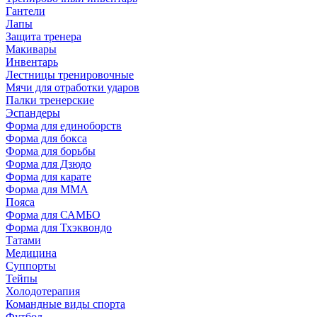
Гантели
Лапы
Защита тренера
Макивары
Инвентарь
Лестницы тренировочные
Мячи для отработки ударов
Палки тренерские
Эспандеры
Форма для единоборств
Форма для бокса
Форма для борьбы
Форма для Дзюдо
Форма для карате
Форма для MMA
Пояса
Форма для САМБО
Форма для Тхэквондо
Татами
Медицина
Суппорты
Тейпы
Холодотерапия
Командные виды спорта
Футбол