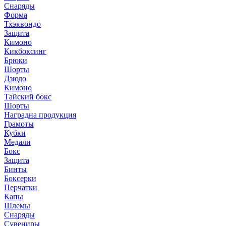
Снаряды
Форма
Тхэквондо
Защита
Кимоно
Кикбоксинг
Брюки
Шорты
Дзюдо
Кимоно
Тайский бокс
Шорты
Наградна продукция
Грамоты
Кубки
Медали
Бокс
Защита
Бинты
Боксерки
Перчатки
Капы
Шлемы
Снаряды
Сувениры