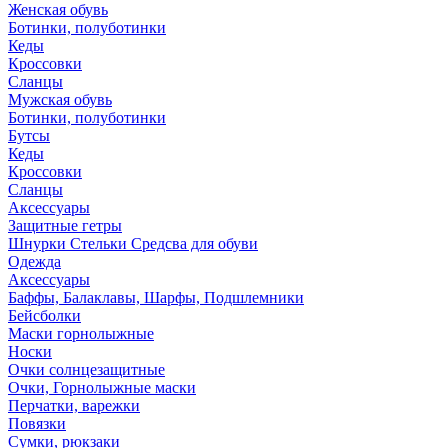
Женская обувь
Ботинки, полуботинки
Кеды
Кроссовки
Сланцы
Мужская обувь
Ботинки, полуботинки
Бутсы
Кеды
Кроссовки
Сланцы
Аксессуары
Защитные гетры
Шнурки Стельки Средсва для обуви
Одежда
Аксессуары
Баффы, Балаклавы, Шарфы, Подшлемники
Бейсболки
Маски горнолыжные
Носки
Очки солнцезащитные
Очки, Горнолыжные маски
Перчатки, варежки
Повязки
Сумки, рюкзаки