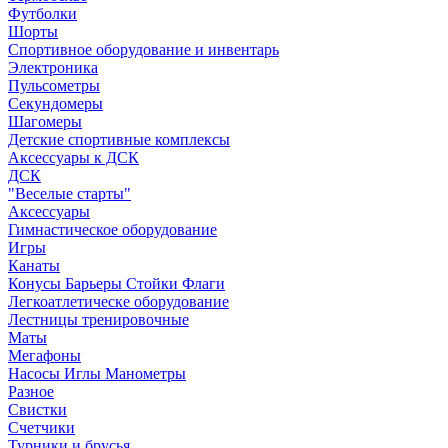
Футболки
Шорты
Спортивное оборудование и инвентарь
Электроника
Пульсометры
Секундомеры
Шагомеры
Детские спортивные комплексы
Аксессуары к ДСК
ДСК
"Веселые старты"
Аксессуары
Гимнастическое оборудование
Игры
Канаты
Конусы Барьеры Стойки Флаги
Легкоатлетическе оборудование
Лестницы тренировочные
Маты
Мегафоны
Насосы Иглы Манометры
Разное
Свистки
Счетчики
Турники и брусья