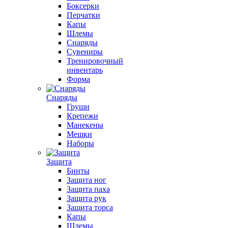
Боксерки
Перчатки
Капы
Шлемы
Снаряды
Сувениры
Тренировочный
инвентарь
Форма
Снаряды
Груши
Крепежи
Манекены
Мешки
Наборы
Защита
Бинты
Защита ног
Защита паха
Защита рук
Защита торса
Капы
Шлемы