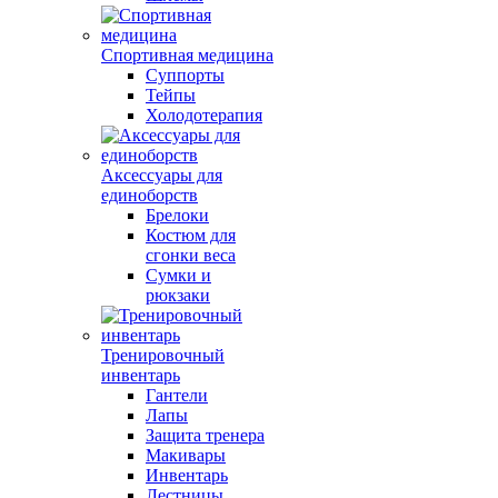
Спортивная медицина
Суппорты
Тейпы
Холодотерапия
Аксессуары для
единоборств
Брелоки
Костюм для
сгонки веса
Сумки и
рюкзаки
Тренировочный
инвентарь
Гантели
Лапы
Защита тренера
Макивары
Инвентарь
Лестницы