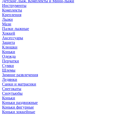
Детские Лыж. Комплекты и Мини-лыжи
Инструменты
Комплекты
Крепления
Лыжи
Мази
Палки лыжные
Хоккей
Аксессуары
Защита
Клюшки
Коньки
Одежда
Перчатки
Сумки
Шлемы
Зимние развлечения
Ледянки
Санки и матрасики
Снегокаты
Сноутьюбы
Коньки
Коньки раздвижные
Коньки фигурные
Коньки хоккейные