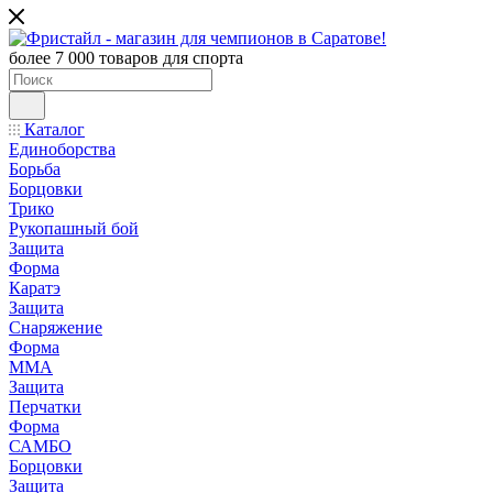
более 7 000 товаров для спорта
Каталог
Единоборства
Борьба
Борцовки
Трико
Рукопашный бой
Защита
Форма
Каратэ
Защита
Снаряжение
Форма
ММА
Защита
Перчатки
Форма
САМБО
Борцовки
Защита