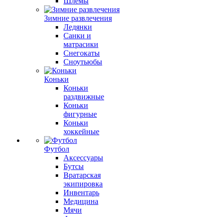
Шлемы
Зимние развлечения
Ледянки
Санки и
матрасики
Снегокаты
Сноутьюбы
Коньки
Коньки
раздвижные
Коньки
фигурные
Коньки
хоккейные
Футбол
Аксессуары
Бутсы
Вратарская
экипировка
Инвентарь
Медицина
Мячи