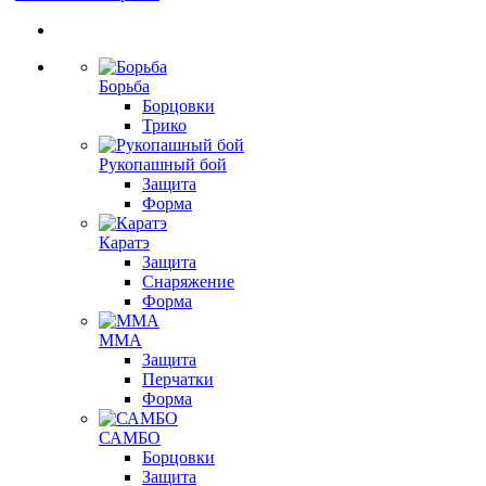
Борьба
Борцовки
Трико
Рукопашный бой
Защита
Форма
Каратэ
Защита
Снаряжение
Форма
ММА
Защита
Перчатки
Форма
САМБО
Борцовки
Защита