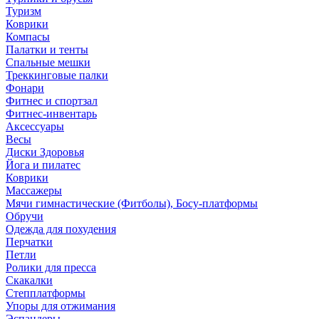
Туризм
Коврики
Компасы
Палатки и тенты
Спальные мешки
Треккинговые палки
Фонари
Фитнес и спортзал
Фитнес-инвентарь
Аксессуары
Весы
Диски Здоровья
Йога и пилатес
Коврики
Массажеры
Мячи гимнастические (Фитболы), Босу-платформы
Обручи
Одежда для похудения
Перчатки
Петли
Ролики для пресса
Скакалки
Степплатформы
Упоры для отжимания
Эспандеры