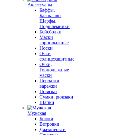
Аксессуары
Баффы,
Балаклавы,
Шарфы,
Подшлемники
Бейсболки
Маски
горнолыжные
Носки
Очки
солнцезащитные
Очки,
Горнолыжные
маски
Перчатки,
варежки
Повязки
Сумки, рюкзаки
Шапки
Мужская
Брюки
Ветровки
Джемперы и
Свитеры