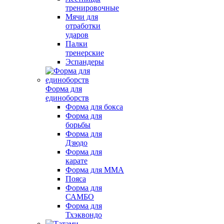
тренировочные
Мячи для
отработки
ударов
Палки
тренерские
Эспандеры
Форма для
единоборств
Форма для бокса
Форма для
борьбы
Форма для
Дзюдо
Форма для
карате
Форма для MMA
Пояса
Форма для
САМБО
Форма для
Тхэквондо