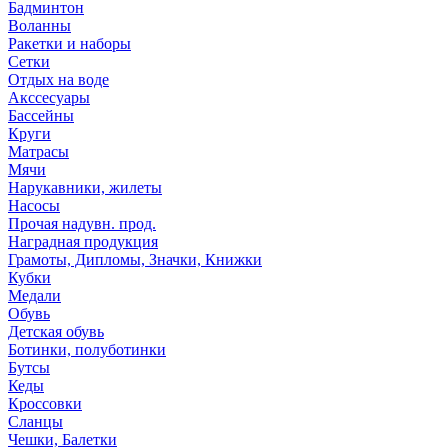
Бадминтон
Воланны
Ракетки и наборы
Сетки
Отдых на воде
Акссесуары
Бассейны
Круги
Матрасы
Мячи
Нарукавники, жилеты
Насосы
Прочая надувн. прод.
Наградная продукция
Грамоты, Дипломы, Значки, Книжки
Кубки
Медали
Обувь
Детская обувь
Ботинки, полуботинки
Бутсы
Кеды
Кроссовки
Сланцы
Чешки, Балетки