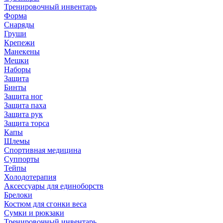
Тренировочный инвентарь
Форма
Снаряды
Груши
Крепежи
Манекены
Мешки
Наборы
Защита
Бинты
Защита ног
Защита паха
Защита рук
Защита торса
Капы
Шлемы
Спортивная медицина
Суппорты
Тейпы
Холодотерапия
Аксессуары для единоборств
Брелоки
Костюм для сгонки веса
Сумки и рюкзаки
Тренировочный инвентарь