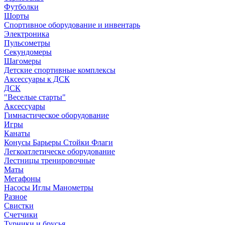
Футболки
Шорты
Спортивное оборудование и инвентарь
Электроника
Пульсометры
Секундомеры
Шагомеры
Детские спортивные комплексы
Аксессуары к ДСК
ДСК
"Веселые старты"
Аксессуары
Гимнастическое оборудование
Игры
Канаты
Конусы Барьеры Стойки Флаги
Легкоатлетическе оборудование
Лестницы тренировочные
Маты
Мегафоны
Насосы Иглы Манометры
Разное
Свистки
Счетчики
Турники и брусья