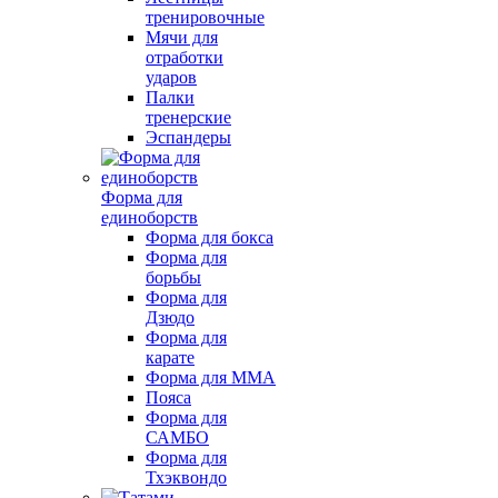
тренировочные
Мячи для
отработки
ударов
Палки
тренерские
Эспандеры
Форма для
единоборств
Форма для бокса
Форма для
борьбы
Форма для
Дзюдо
Форма для
карате
Форма для MMA
Пояса
Форма для
САМБО
Форма для
Тхэквондо