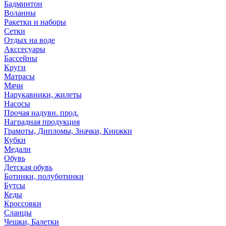
Бадминтон
Воланны
Ракетки и наборы
Сетки
Отдых на воде
Акссесуары
Бассейны
Круги
Матрасы
Мячи
Нарукавники, жилеты
Насосы
Прочая надувн. прод.
Наградная продукция
Грамоты, Дипломы, Значки, Книжки
Кубки
Медали
Обувь
Детская обувь
Ботинки, полуботинки
Бутсы
Кеды
Кроссовки
Сланцы
Чешки, Балетки