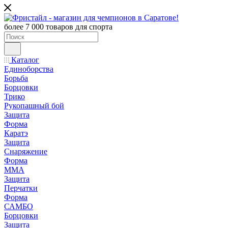
более 7 000 товаров для спорта
Каталог
Единоборства
Борьба
Борцовки
Трико
Рукопашный бой
Защита
Форма
Каратэ
Защита
Снаряжение
Форма
ММА
Защита
Перчатки
Форма
САМБО
Борцовки
Защита