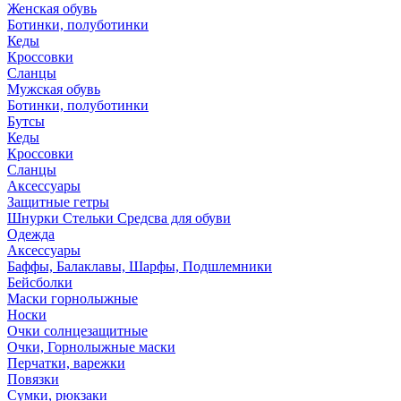
Женская обувь
Ботинки, полуботинки
Кеды
Кроссовки
Сланцы
Мужская обувь
Ботинки, полуботинки
Бутсы
Кеды
Кроссовки
Сланцы
Аксессуары
Защитные гетры
Шнурки Стельки Средсва для обуви
Одежда
Аксессуары
Баффы, Балаклавы, Шарфы, Подшлемники
Бейсболки
Маски горнолыжные
Носки
Очки солнцезащитные
Очки, Горнолыжные маски
Перчатки, варежки
Повязки
Сумки, рюкзаки