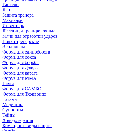
Гантели
Лапы
Защита тренера
Макивары
Инвентарь
Лестницы тренировочные
Мячи для отработки ударов
Палки тренерские
Эспандеры
Форма для единоборств
Форма для бокса
Форма для борьбы
Форма для Дзюдо
Форма для карате
Форма для MMA
Пояса
Форма для САМБО
Форма для Тхэквондо
Татами
Медицина
Суппорты
Тейпы
Холодотерапия
Командные виды спорта
Футбол