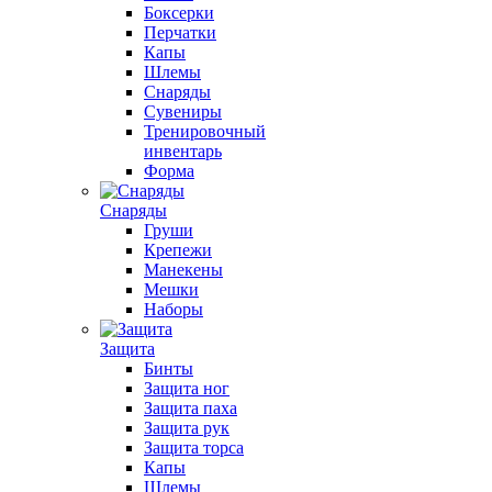
Боксерки
Перчатки
Капы
Шлемы
Снаряды
Сувениры
Тренировочный
инвентарь
Форма
Снаряды
Груши
Крепежи
Манекены
Мешки
Наборы
Защита
Бинты
Защита ног
Защита паха
Защита рук
Защита торса
Капы
Шлемы