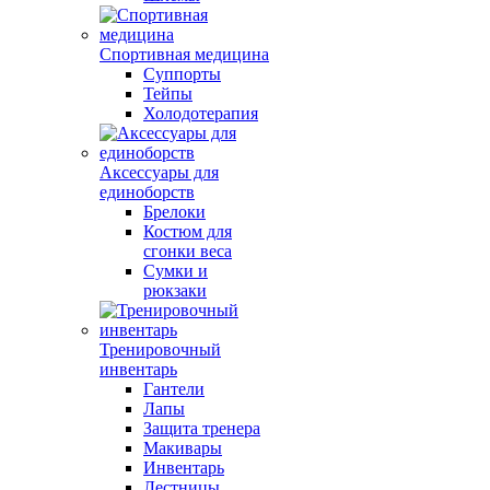
Спортивная медицина
Суппорты
Тейпы
Холодотерапия
Аксессуары для
единоборств
Брелоки
Костюм для
сгонки веса
Сумки и
рюкзаки
Тренировочный
инвентарь
Гантели
Лапы
Защита тренера
Макивары
Инвентарь
Лестницы