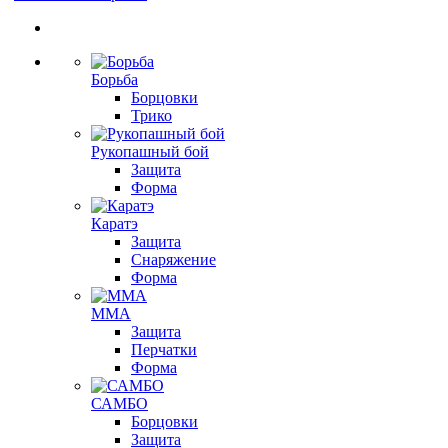
Борьба
Борцовки
Трико
Рукопашный бой
Защита
Форма
Каратэ
Защита
Снаряжение
Форма
ММА
Защита
Перчатки
Форма
САМБО
Борцовки
Защита