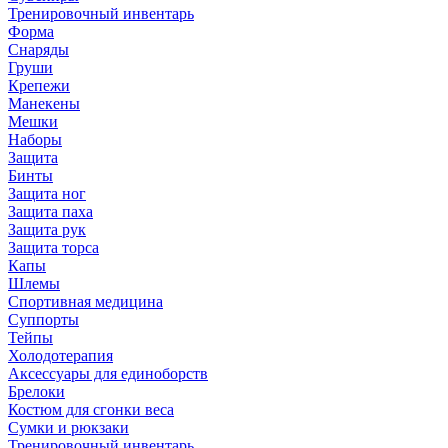
Тренировочный инвентарь
Форма
Снаряды
Груши
Крепежи
Манекены
Мешки
Наборы
Защита
Бинты
Защита ног
Защита паха
Защита рук
Защита торса
Капы
Шлемы
Спортивная медицина
Суппорты
Тейпы
Холодотерапия
Аксессуары для единоборств
Брелоки
Костюм для сгонки веса
Сумки и рюкзаки
Тренировочный инвентарь