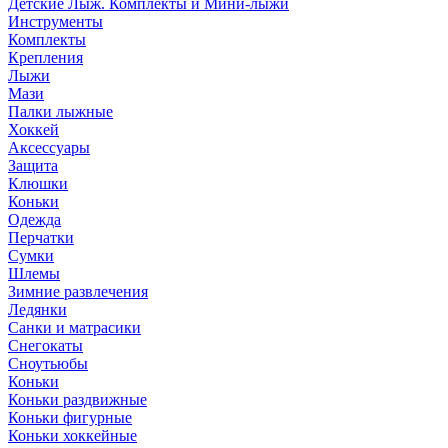
Детские Лыж. Комплекты и Мини-лыжи
Инструменты
Комплекты
Крепления
Лыжи
Мази
Палки лыжные
Хоккей
Аксессуары
Защита
Клюшки
Коньки
Одежда
Перчатки
Сумки
Шлемы
Зимние развлечения
Ледянки
Санки и матрасики
Снегокаты
Сноутьюбы
Коньки
Коньки раздвижные
Коньки фигурные
Коньки хоккейные