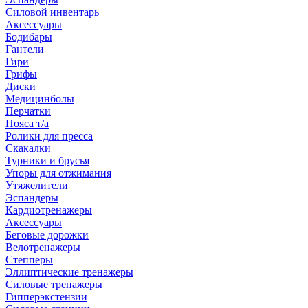
Силовой инвентарь
Аксессуары
Бодибары
Гантели
Гири
Грифы
Диски
Медицинболы
Перчатки
Пояса т/а
Ролики для пресса
Скакалки
Турники и брусья
Упоры для отжимания
Утяжелители
Эспандеры
Кардиотренажеры
Аксессуары
Беговые дорожки
Велотренажеры
Степперы
Эллиптические тренажеры
Силовые тренажеры
Гипперэкстензии