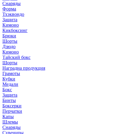
Снаряды
Форма
Тхэквондо
Защита
Кимоно
Кикбоксинг
Брюки
Шорты
Дзюдо
Кимоно
Тайский бокс
Шорты
Наградна продукция
Грамоты
Кубки
Медали
Бокс
Защита
Бинты
Боксерки
Перчатки
Капы
Шлемы
Снаряды
Сувениры