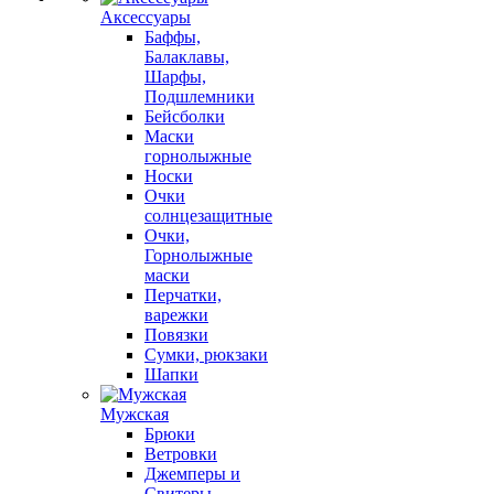
Аксессуары
Баффы,
Балаклавы,
Шарфы,
Подшлемники
Бейсболки
Маски
горнолыжные
Носки
Очки
солнцезащитные
Очки,
Горнолыжные
маски
Перчатки,
варежки
Повязки
Сумки, рюкзаки
Шапки
Мужская
Брюки
Ветровки
Джемперы и
Свитеры