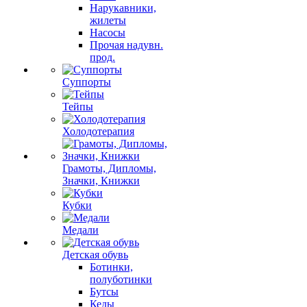
Нарукавники,
жилеты
Насосы
Прочая надувн.
прод.
Суппорты
Тейпы
Холодотерапия
Грамоты, Дипломы,
Значки, Книжки
Кубки
Медали
Детская обувь
Ботинки,
полуботинки
Бутсы
Кеды