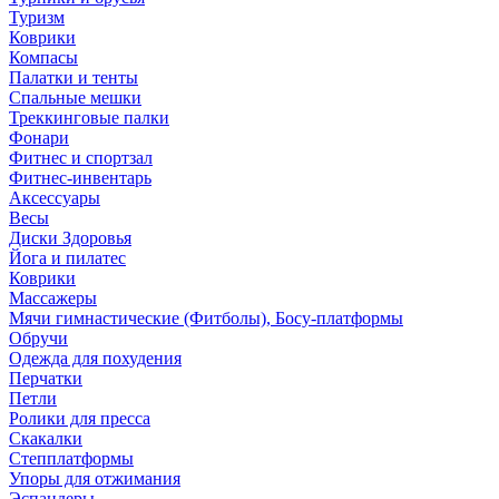
Туризм
Коврики
Компасы
Палатки и тенты
Спальные мешки
Треккинговые палки
Фонари
Фитнес и спортзал
Фитнес-инвентарь
Аксессуары
Весы
Диски Здоровья
Йога и пилатес
Коврики
Массажеры
Мячи гимнастические (Фитболы), Босу-платформы
Обручи
Одежда для похудения
Перчатки
Петли
Ролики для пресса
Скакалки
Степплатформы
Упоры для отжимания
Эспандеры