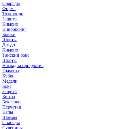
Снаряды
Форма
Тхэквондо
Защита
Кимоно
Кикбоксинг
Брюки
Шорты
Дзюдо
Кимоно
Тайский бокс
Шорты
Наградна продукция
Грамоты
Кубки
Медали
Бокс
Защита
Бинты
Боксерки
Перчатки
Капы
Шлемы
Снаряды
Сувениры