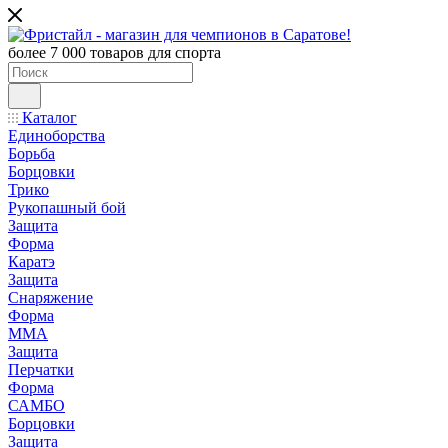
более 7 000 товаров для спорта
Каталог
Единоборства
Борьба
Борцовки
Трико
Рукопашный бой
Защита
Форма
Каратэ
Защита
Снаряжение
Форма
ММА
Защита
Перчатки
Форма
САМБО
Борцовки
Защита