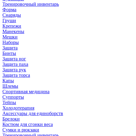
Тренировочный инвентарь
Форма
Снаряды
Груши
Крепежи
Манекены
Мешки
Наборы
Защита
Бинты
Защита ног
Защита паха
Защита рук
Защита торса
Капы
Шлемы
Спортивная медицина
Суппорты
Тейпы
Холодотерапия
Аксессуары для единоборств
Брелоки
Костюм для сгонки веса
Сумки и рюкзаки
Тренировочный инвентарь