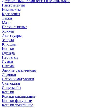
Детские Лыж. Комплекты и Мини-лыжи
Инструменты
Комплекты
Крепления
Лыжи
Мази
Палки лыжные
Хоккей
Аксессуары
Защита
Клюшки
Коньки
Одежда
Перчатки
Сумки
Шлемы
Зимние развлечения
Ледянки
Санки и матрасики
Снегокаты
Сноутьюбы
Коньки
Коньки раздвижные
Коньки фигурные
Коньки хоккейные