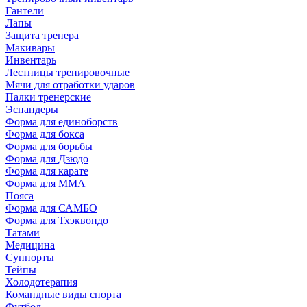
Гантели
Лапы
Защита тренера
Макивары
Инвентарь
Лестницы тренировочные
Мячи для отработки ударов
Палки тренерские
Эспандеры
Форма для единоборств
Форма для бокса
Форма для борьбы
Форма для Дзюдо
Форма для карате
Форма для MMA
Пояса
Форма для САМБО
Форма для Тхэквондо
Татами
Медицина
Суппорты
Тейпы
Холодотерапия
Командные виды спорта
Футбол