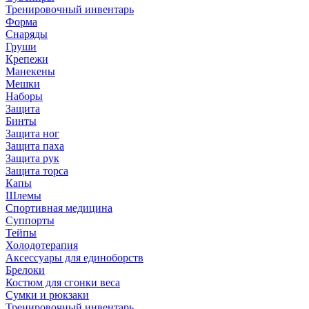
Тренировочный инвентарь
Форма
Снаряды
Груши
Крепежи
Манекены
Мешки
Наборы
Защита
Бинты
Защита ног
Защита паха
Защита рук
Защита торса
Капы
Шлемы
Спортивная медицина
Суппорты
Тейпы
Холодотерапия
Аксессуары для единоборств
Брелоки
Костюм для сгонки веса
Сумки и рюкзаки
Тренировочный инвентарь