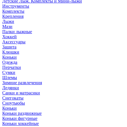
Детские Лыж. Комплекты и Мини-лыжи
Инструменты
Комплекты
Крепления
Лыжи
Мази
Палки лыжные
Хоккей
Аксессуары
Защита
Клюшки
Коньки
Одежда
Перчатки
Сумки
Шлемы
Зимние развлечения
Ледянки
Санки и матрасики
Снегокаты
Сноутьюбы
Коньки
Коньки раздвижные
Коньки фигурные
Коньки хоккейные