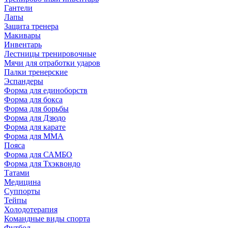
Гантели
Лапы
Защита тренера
Макивары
Инвентарь
Лестницы тренировочные
Мячи для отработки ударов
Палки тренерские
Эспандеры
Форма для единоборств
Форма для бокса
Форма для борьбы
Форма для Дзюдо
Форма для карате
Форма для MMA
Пояса
Форма для САМБО
Форма для Тхэквондо
Татами
Медицина
Суппорты
Тейпы
Холодотерапия
Командные виды спорта
Футбол