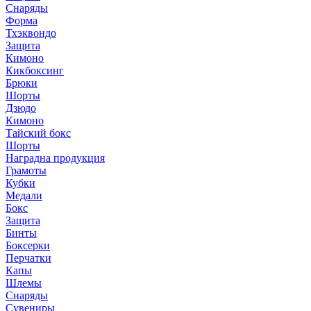
Снаряды
Форма
Тхэквондо
Защита
Кимоно
Кикбоксинг
Брюки
Шорты
Дзюдо
Кимоно
Тайский бокс
Шорты
Наградна продукция
Грамоты
Кубки
Медали
Бокс
Защита
Бинты
Боксерки
Перчатки
Капы
Шлемы
Снаряды
Сувениры