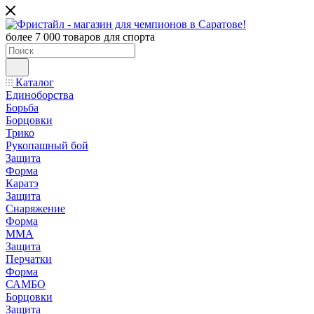
более 7 000 товаров для спорта
Каталог
Единоборства
Борьба
Борцовки
Трико
Рукопашный бой
Защита
Форма
Каратэ
Защита
Снаряжение
Форма
ММА
Защита
Перчатки
Форма
САМБО
Борцовки
Защита